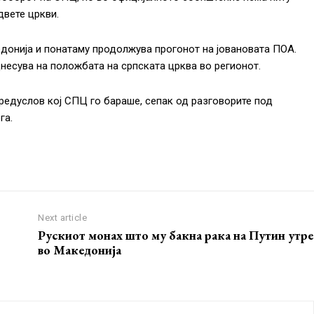
двете цркви.
донија и понатаму продолжува прогонот на јовановата ПОА.
несува на положбата на српската црква во регионот.
редуслов кој СПЦ го бараше, сепак од разговорите под
га.
Next article
Рускиот монах што му бакна рака на Путин утре
во Македонија