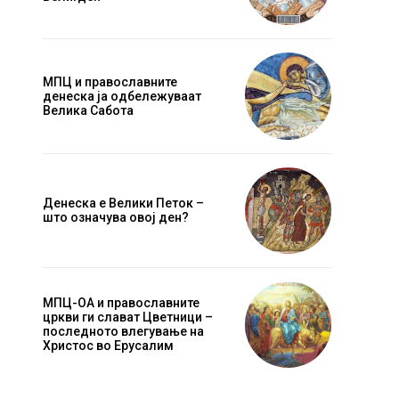
МПЦ и православните
денеска ја одбележуваат
Велика Сабота
Website:
Денеска е Велики Петок –
што означува овој ден?
МПЦ-ОА и православните
цркви ги слават Цветници –
последното влегување на
Христос во Ерусалим