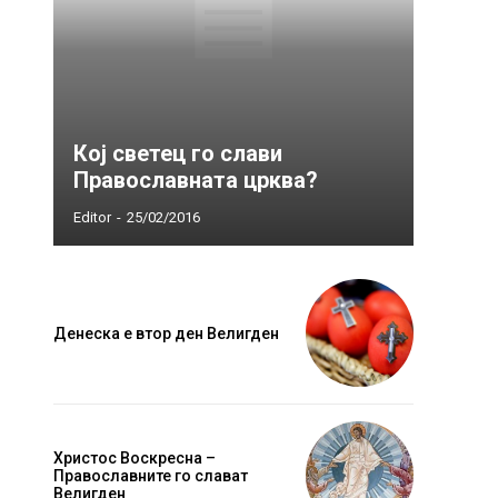
Кој светец го слави
Православната црква?
Editor
-
25/02/2016
Денеска е втор ден Велигден
Христос Воскресна –
Православните го слават
Велигден