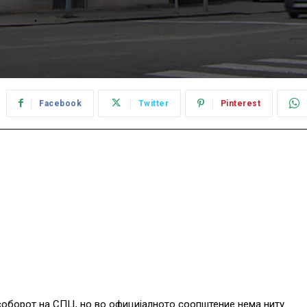
Facebook
Twitter
Pinterest
оборот на СПЦ, но во официјалното соопштение нема ниту