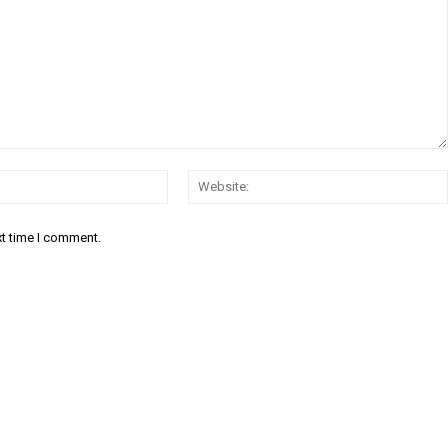
Email:*
xt time I comment.