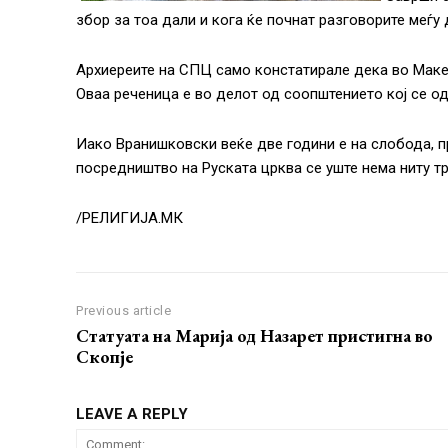
збор за тоа дали и кога ќе почнат разговорите меѓу 
Архиереите на СПЦ само констатирале дека во Маке
Оваа реченица е во делот од соопштението кој се од
Иако Вранишковски веќе две години е на слобода, п
посредништво на Руската црква се уште нема ниту тр
/РЕЛИГИЈА.МК
Previous article
Статуата на Марија од Назарет пристигна во
Скопје
LEAVE A REPLY