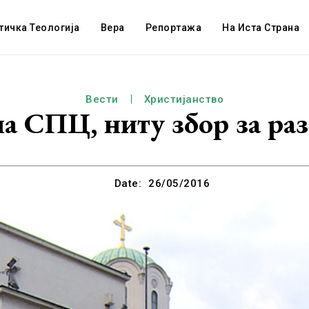
тичка Теологија
Вера
Репортажа
На Иста Страна
Вести
Христијанство
на СПЦ, ниту збор за ра
Date:
26/05/2016