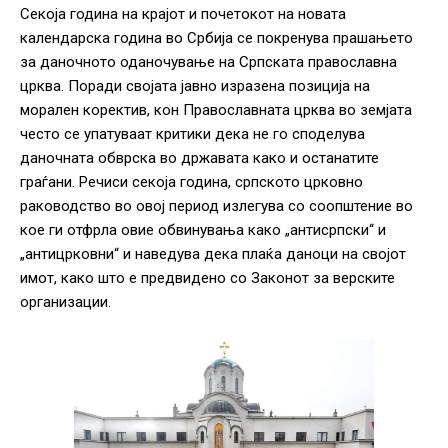
Секоја година на крајот и почетокот на новата
календарска година во Србија се покренува прашањето
за даночното оданочување на Српската православна
црква. Поради својата јавно изразена позиција на
морален коректив, кон Православната црква во земјата
често се упатуваат критики дека не го споделува
даночната обврска во државата како и останатите
граѓани. Речиси секоја година, српското црковно
раководство во овој период излегува со соопштение во
кое ги отфрла овие обвинувања како „антисрпски“ и
„антицрковни“ и наведува дека плаќа даноци на својот
имот, како што е предвидено со Законот за верските
организации.