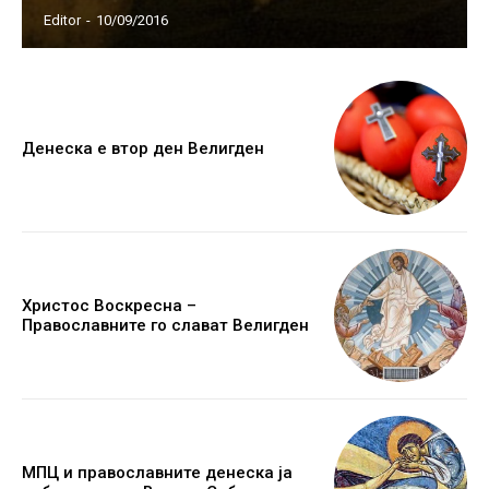
Editor
-
10/09/2016
Денеска е втор ден Велигден
Христос Воскресна –
Православните го слават Велигден
МПЦ и православните денеска ја