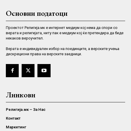
Основни податоци
Проектот Религија.мк е интернет медиум кој нема да спори со
верата и религијата, ниту пак е медиум кој ќе претендира да биде
некаков вероучител.
Верaта е индивидуален избор на поединците, а верските учења
дискрециони права на верските заедници.
Линкови
Религија.мк – За Нас
Контакт
Маркетинг