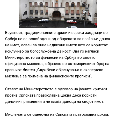
Всушност, традиционалните цркви и верски заедници во
Србија не се ослободени од обврската за плаќање данок
на имот, освен за оние недвижни имоти што се користат
исклучиво за богослужбена дејност. Ова го нагласи
Министерството за финансии на Србија во своето
официјално мислење, објавено во октомврискиот број на
правниот билтен „Службени објаснувања и експертски
мислења за примена на финансиските прописи“.
Ставот на Министерството е одговор на јавните критики
против Српската православна црква дека користи
даночни привилегии и не плаќа даноци на својот имот.
Мислењето се однесува на Српската православна црква,