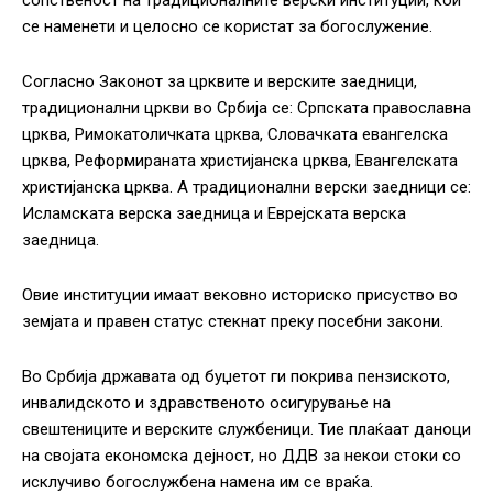
се наменети и целосно се користат за богослужение.
Согласно Законот за црквите и верските заедници,
традиционални цркви во Србија се: Српската православна
црква, Римокатоличката црква, Словачката евангелска
црква, Реформираната христијанска црква, Евангелската
христијанска црква. А традиционални верски заедници се:
Исламската верска заедница и Еврејската верска
заедница.
Овие институции имаат вековно историско присуство во
земјата и правен статус стекнат преку посебни закони.
Во Србија државата од буџетот ги покрива пензиското,
инвалидското и здравственото осигурување на
свештениците и верските службеници. Тие плаќаат даноци
на својата економска дејност, но ДДВ за некои стоки со
исклучиво богослужбена намена им се враќа.