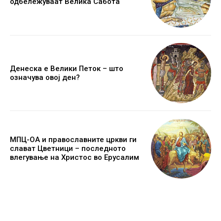
одбележуваат Велика Сабота
Денеска е Велики Петок – што
означува овој ден?
МПЦ-ОА и православните цркви ги
слават Цветници – последното
влегување на Христос во Ерусалим