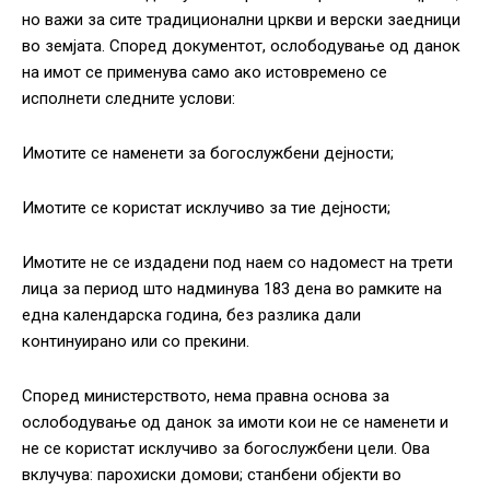
но важи за сите традиционални цркви и верски заедници
во земјата. Според документот, ослободување од данок
на имот се применува само ако истовремено се
исполнети следните услови:
Имотите се наменети за богослужбени дејности;
Имотите се користат исклучиво за тие дејности;
Имотите не се издадени под наем со надомест на трети
лица за период што надминува 183 дена во рамките на
една календарска година, без разлика дали
континуирано или со прекини.
Според министерството, нема правна основа за
ослободување од данок за имоти кои не се наменети и
не се користат исклучиво за богослужбени цели. Ова
вклучува: парохиски домови; станбени објекти во