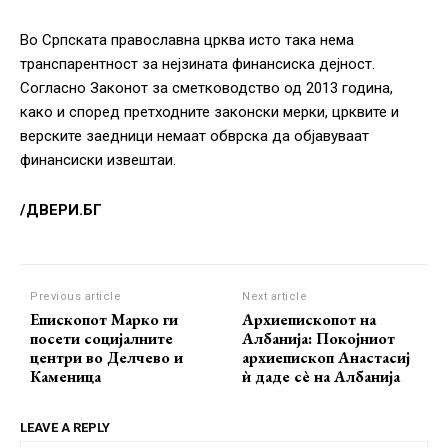
Во Српската православна црква исто така нема
транспарентност за нејзината финансиска дејност.
Согласно Законот за сметководство од 2013 година,
како и според претходните законски мерки, црквите и
верските заедници немаат обврска да објавуваат
финансиски извештаи.
/ДВЕРИ.БГ
Previous article
Next article
Епископот Марко ги
Архиепископот на
посети социјалните
Албанија: Покојниот
центри во Делчево и
архиепископ Анастасиј
Каменица
ѝ даде сѐ на Албанија
LEAVE A REPLY