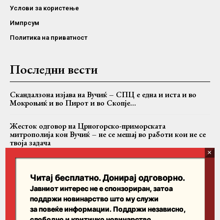
Услови за користење
Импрсум
Политика на приватност
Последни вести
Скандалзона изјава на Вучиќ – СПЦ е една и иста и во
Мокроњиќ и во Пирот и во Скопје…
Жесток одговор на Црногорско-приморската
митрополија кон Вучиќ – не се мешај во работи кои не се
твоја задача
Случајот Никанор: Дали БПЦ се соочува со критиките
или само со критичарот?
Читај бесплатно. Донирај одговорно.
Јавниот интерес не е спонзориран, затоа
поддржи новинарство што му служи
Пребарајте
за повеќе информации. Поддржи независно,
слободно и критичко новинарство.