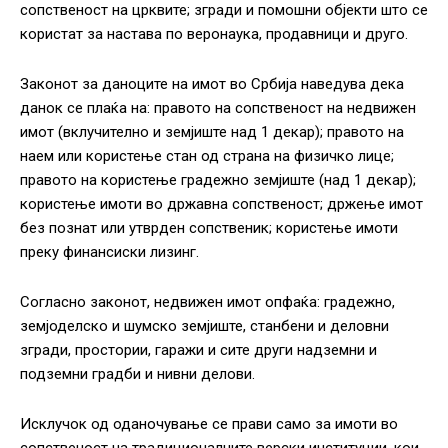
сопственост на црквите; згради и помошни објекти што се
користат за настава по веронаука, продавници и друго.
Законот за даноците на имот во Србија наведува дека
данок се плаќа на: правото на сопственост на недвижен
имот (вклучително и земјиште над 1 декар); правото на
наем или користење стан од страна на физичко лице;
правото на користење градежно земјиште (над 1 декар);
користење имоти во државна сопственост; држење имот
без познат или утврден сопственик; користење имоти
преку финансиски лизинг.
Согласно законот, недвижен имот опфаќа: градежно,
земјоделско и шумско земјиште, станбени и деловни
згради, простории, гаражи и сите други надземни и
подземни градби и нивни делови.
Исклучок од оданочување се прави само за имоти во
сопственост на традиционалните верски институции, кои