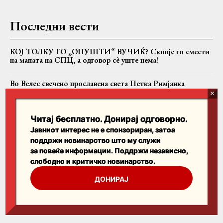
Последни вести
КОЈ ТОЛКУ ГО „ОПУШТИ“ ВУЧИЌ? Скопје го смести
на мапата на СПЦ, а одговор сè уште нема!
Во Велес свечено прославена света Петка Римјанка
„Побједа“: Во СПЦ се разговара за разрешување на
Јоаникиј и формирање Бококоторска епархија
Читај бесплатно. Донирај одговорно.
Јавниот интерес не е спонзориран, затоа
поддржи новинарство што му служи
Пребарајте
за повеќе информации. Поддржи независно,
слободно и критичко новинарство.
Search
ДОНИРАЈ