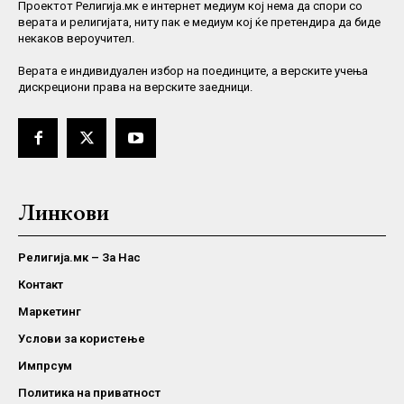
Проектот Религија.мк е интернет медиум кој нема да спори со
верата и религијата, ниту пак е медиум кој ќе претендира да биде
некаков вероучител.
Верaта е индивидуален избор на поединците, а верските учења
дискрециони права на верските заедници.
Линкови
Религија.мк – За Нас
Контакт
Маркетинг
Услови за користење
Импрсум
Политика на приватност