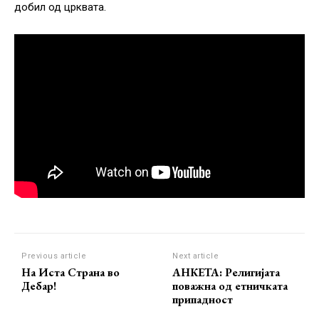
добил од црквата.
Previous article
Next article
На Иста Страна во
АНКЕТА: Религијата
Дебар!
поважна од етничката
припадност