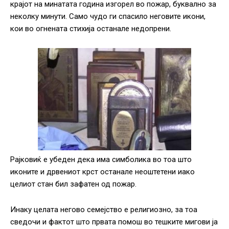
крајот на минатата година изгорел во пожар, буквално за
неколку минути. Само чудо ги спасило неговите икони,
кои во огнената стихија останале недопрени.
Рајковиќ е убеден дека има симболика во тоа што
иконите и дрвениот крст останале неоштетени иако
целиот стан бил зафатен од пожар.
Инаку целата негово семејство е религиозно, за тоа
сведочи и фактот што првата помош во тешките мигови ја