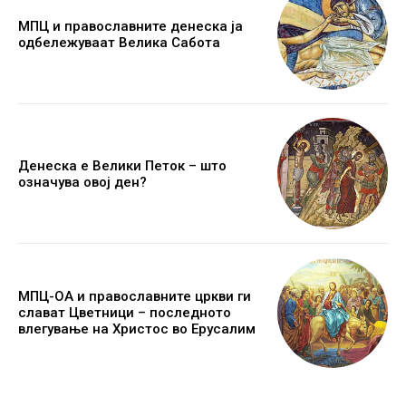
МПЦ и православните денеска ја
одбележуваат Велика Сабота
Денеска е Велики Петок – што
означува овој ден?
МПЦ-ОА и православните цркви ги
слават Цветници – последното
влегување на Христос во Ерусалим