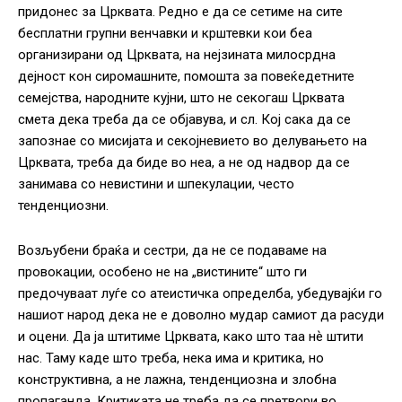
придонес за Црквата. Редно е да се сетиме на сите
бесплатни групни венчавки и крштевки кои беа
организирани од Црквата, на нејзината милосрдна
дејност кон сиромашните, помошта за повеќедетните
семејства, народните кујни, што не секогаш Црквата
смета дека треба да се објавува, и сл. Кој сака да се
запознае со мисијата и секојневието во делувањето на
Црквата, треба да биде во неа, а не од надвор да се
занимава со невистини и шпекулации, често
тенденциозни.
Возљубени браќа и сестри, да не се подаваме на
провокации, особено не на „вистините“ што ги
предочуваат луѓе со атеистичка определба, убедувајќи го
нашиот народ дека не е доволно мудар самиот да расуди
и оцени. Да ја штитиме Црквата, како што таа нѐ штити
нас. Таму каде што треба, нека има и критика, но
конструктивна, а не лажна, тенденциозна и злобна
пропаганда. Критиката не треба да се претвори во