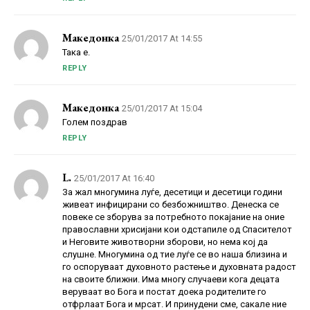
Македонка
25/01/2017 At 14:55
Така е.
REPLY
Македонка
25/01/2017 At 15:04
Голем поздрав
REPLY
L.
25/01/2017 At 16:40
За жал многумина луѓе, десетици и десетици години
живеат инфицирани со безбожништво. Денеска се
повеке се зборува за потребното покајание на оние
православни хрисијани кои одстапиле од Спасителот
и Неговите животворни зборови, но нема кој да
слушне. Многумина од тие луѓе се во наша близина и
го оспоруваат духовното растење и духовната радост
на своите ближни. Има многу случаеви кога децата
веруваат во Бога и постат доека родителите го
отфрлаат Бога и мрсат. И принудени сме, сакале ние