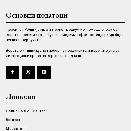
Основни податоци
Проектот Религија.мк е интернет медиум кој нема да спори со
верата и религијата, ниту пак е медиум кој ќе претендира да биде
некаков вероучител.
Верaта е индивидуален избор на поединците, а верските учења
дискрециони права на верските заедници.
Линкови
Религија.мк – За Нас
Контакт
Маркетинг