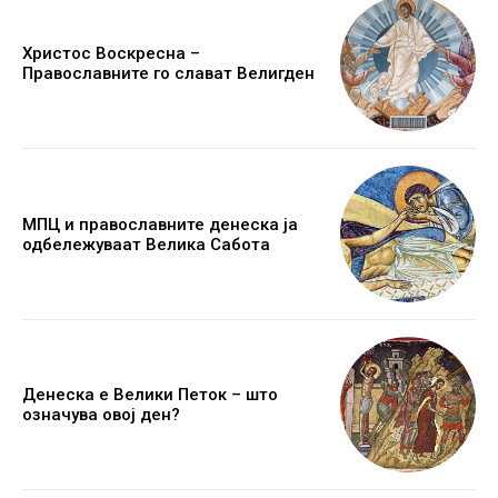
Христос Воскресна –
Православните го слават Велигден
МПЦ и православните денеска ја
одбележуваат Велика Сабота
Денеска е Велики Петок – што
означува овој ден?