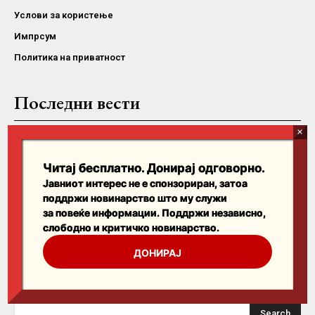
Услови за користење
Импрсум
Политика на приватност
Последни вести
Вартоломеј, Теодор II и Јован заедно на Имврос
Читај бесплатно. Донирај одговорно.
Се наѕира ли поделба во СПЦ во Црна Гора? Во фокусот
односите со Вучиќ
Јавниот интерес не е спонзориран, затоа
поддржи новинарство што му служи
за повеќе информации. Поддржи независно,
Крушево во чест на свети Климент: Моштите на патронот
во свечена литија
слободно и критичко новинарство.
ДОНИРАЈ
Пребарајте
Search