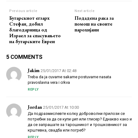
Previous article
Next article
Бугарскиот егзарх
Подадена рака за
Стефан, добил
помош на своите
благодарница од
парохијани
Израел за спасувањето
на бугарските Евреи
5 COMMENTS
Jakim
25/01/2017 At 02:48
Treba da ja cuvame sakame postuvame nasata
pravoslavna vera i crkva
REPLY
Jordan
25/01/2017 At 10:00
Да подразмислевте колку доброволни прилози се
потребни за да се купи џип или глисер? Еднакво како и
да се запрашате за тарошникот и трошковникот за
крштевка, свадба или погреб?
REPLY