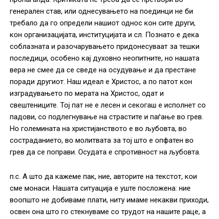
генерален став, или однесувањето на поединци не би
требало да го определи нашиот однос кон сите други,
кон организацијата, институцијата и сл. Познато е дека
соблазната и разочарувањето придонесуваат за тешки
последици, особено кај духовно неопитните, но нашата
вера не смее да се сведе на осудување и да престане
поради другиот. Наш идеал е Христос, а по патот кон
изградувањето по мерата на Христос, одат и
свештениците. Тој пат не е лесен и секогаш е исполнет со
падови, со подлегнување на страстите и паѓање во грев.
Но големината на христијанството е во љубовта, во
состраданието, во молитвата за тој што е опфатен во
грев да се поправи. Осудата е спротивност на љубовта.
п.с. А што да кажеме пак, ние, авторите на текстот, кои
сме монаси. Нашата ситуација е уште посложена: ние
воопшто не добиваме плати, ниту имаме некакви приходи,
освен она што го стекнуваме со трудот на нашите раце, а