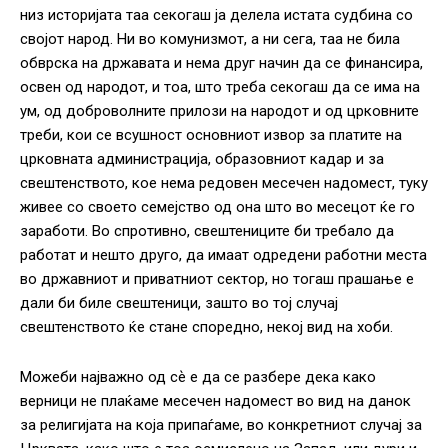
низ историјата таа секогаш ја делела истата судбина со
својот народ. Ни во комунизмот, а ни сега, таа не била
обврска на државата и нема друг начин да се финансира,
освен од народот, и тоа, што треба секогаш да се има на
ум, од доброволните прилози на народот и од црковните
треби, кои се всушност основниот извор за платите на
црковната администрација, образовниот кадар и за
свештенството, кое нема редовен месечен надомест, туку
живее со своето семејство од она што во месецот ќе го
заработи. Во спротивно, свештениците би требало да
работат и нешто друго, да имаат одредени работни места
во државниот и приватниот сектор, но тогаш прашање е
дали би биле свештеници, зашто во тој случај
свештенството ќе стане споредно, некој вид на хоби.
Можеби најважно од сѐ е да се разбере дека како
верници не плаќаме месечен надомест во вид на данок
за религијата на која припаѓаме, во конкретниот случај за