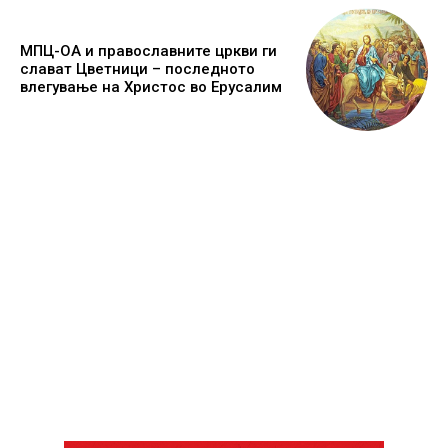
МПЦ-ОА и православните цркви ги
слават Цветници – последното
влегување на Христос во Ерусалим