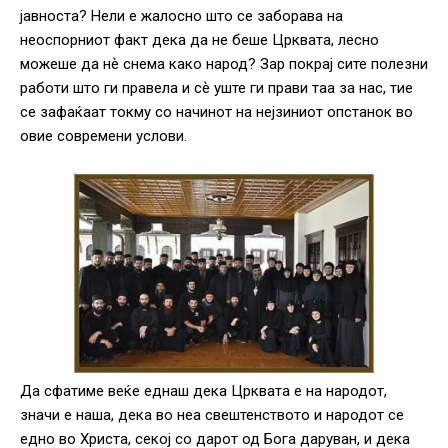
јавноста? Нели е жалосно што се заборава на
неоспорниот факт дека да не беше Црквата, лесно
можеше да нѐ снема како народ? Зар покрај сите полезни
работи што ги правела и сѐ уште ги прави таа за нас, тие
се зафаќаат токму со начинот на нејзиниот опстанок во
овие современи услови.
Да сфатиме веќе еднаш дека Црквата е на народот,
значи е наша, дека во неа свештенството и народот се
едно во Христа, секој со дарот од Бога даруван, и дека