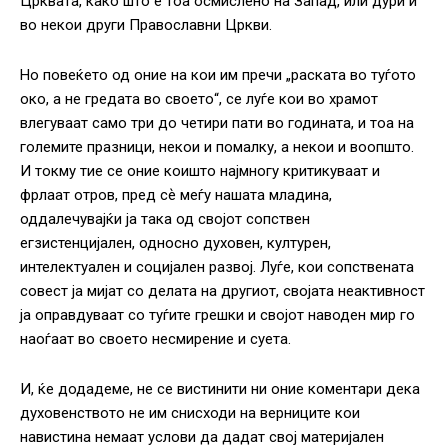
Црквата, како што е тоа осмислено на Запад, или дури и
во некои други Православни Цркви.
Но повеќето од оние на кои им пречи „раската во туѓото
око, а не гредата во своето“, се луѓе кои во храмот
влегуваат само три до четири пати во годината, и тоа на
големите празници, некои и помалку, а некои и воопшто.
И токму тие се оние коишто најмногу критикуваат и
фрлаат отров, пред сѐ меѓу нашата младина,
оддалечувајќи ја така од својот сопствен
егзистенцијален, односно духовен, културен,
интелектуален и социјален развој. Луѓе, кои сопствената
совест ја мијат со делата на другиот, својата неактивност
ја оправдуваат со туѓите грешки и својот наводен мир го
наоѓаат во своето несмирение и суета.
И, ќе додадеме, не се вистинити ни оние коментари дека
духовенството не им снисходи на верниците кои
навистина немаат услови да дадат свој материјален