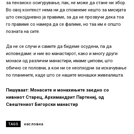
за пензиско осигурување, пак, не може да стане ни збор.
Во овој контекст нема ни да спомнеме нешто за мисијата
што секојдневно ја правиме, за да не прозвучи дека тоа
го правиме со намера да се фалиме, но таа им е општо
позната на сите.
Да не се случи и самите да бидеме осудени, па да
исповедаме: и ние во манастирот, како и многу други
монаси од различни манастири, имаме џипови, што
обично се половни, а кои ни се неопходни за искачување
по планините, каде што се нашите монашки живеалишта.
Пишуваат: Монасите и монахињите заедно со
нивниот Старец, Архимандрит Партениј, од
Свештениот Бигорски манастир
насловна
TAGS