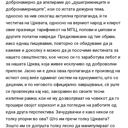
добронамерно да апелираме до „душегрижниците и
добронамерниците“, кои со истата дежурна тема,
односно за нив секогаш актуелна пропаганда, ѝ ги
честитаа на Црквата, односно на верниот народ и клирот
овие празници: тарифникот на МПЦ, попови и џипови и
другите попатни навреди. Предизвикани од тие објави,
иако еднаш пишувавме, повторно се обидуваме да ја
кажеме и доколку е можно да ја посочиме вистината за
нашето свештенство, кое чесно си го заработува лебот и
за нашата Црква, која живее исклучиво од доброволни
прилози. Јасно ни е дека оваа пропаганда е производ на
истиот оној веќе одминат систем на едноумието, што со
децении, и по неговото официјално завршување, сѐ уште
се провлекува кај нас, закоравен во своите тесни
излитени рамки, кои не му дозволуваат на човекот да го
прошири својот хоризонт и да погледне на работите од
една друга перспектива. Зачудувачки е како некои се
толку упорни во ова? Што им пречи толку Црквата?
Зошто им се допушта толку лесно да манипулираат со