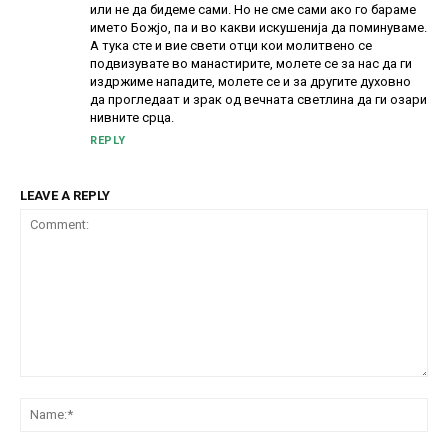
или не да бидеме сами. Но не сме сами ако го бараме
името Божјо, па и во какви искушенија да поминуваме.
А тука сте и вие свети отци кои молитвено се
подвизувате во манастирите, молете се за нас да ги
издржиме нападите, молете се и за другите духовно
да прогледаат и зрак од вечната светлина да ги озари
нивните срца.
REPLY
LEAVE A REPLY
Comment:
Na