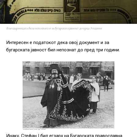
Благодарницата била непозната и за бугарската јавност до пред 3 години
Интересен е податокот дека овој документ и за
бугарската јавност бил непознат до пред три години.
Инаку, Стефан I бил егзарх на Бугарската православна