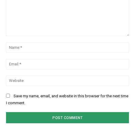
Comment:
Na
Ema
Web
Save my name, email, and website in this browser for the next time
I comment.