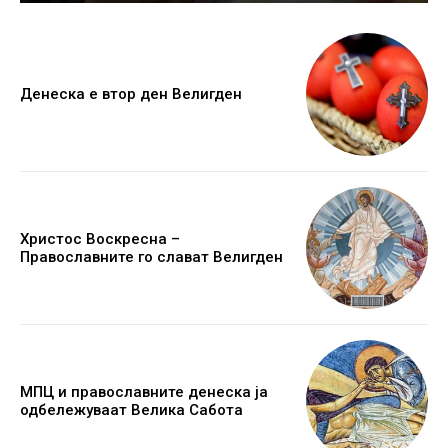
Денеска е втор ден Велигден
Христос Воскресна –
Православните го слават Велигден
МПЦ и православните денеска ја
одбележуваат Велика Сабота