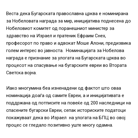
Веста дека Бугарската православна црква е номинирана
за Нобеловата награда за мир, иницијатива поднесена до
Нобеловиот комитет од поранешниот министер за
здравство на Израел и пратеник Ефраим Снех,
професорот по право и адвокат Моше Алони, предизвика
голем интерес во јавноста. Номинацијата за Нобелова
награда е признание за улогата на Бугарската црква во
процесот на спасување на бугарските евреи во Втората
Светска војна.
Иако многумина беа изненадени од фактот што оваа
номинација доаѓа од самите Евреи, а и иницијативата е
поддржана од потписите на повеќе од 200 наследници на
спасените бугарски Евреи, сепак историските податоци
покажуваат дека во Израел на улогата на БПЦ во овој
процес се гледало позитивно уште многу одамна.