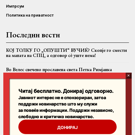
Импрсум
Политика на приватност
Последни вести
КОЈ ТОЛКУ ГО „ОПУШТИ“ ВУЧИЌ? Скопје го смести
на мапата на СПЦ, а одговор сè уште нема!
Во Велес свечено прославена света Петка Римјанка
„Побједа“: Во СПЦ се разговара за разрешување на
Јоаникиј и формирање Бококоторска епархија
Читај бесплатно. Донирај одговорно.
Јавниот интерес не е спонзориран, затоа
поддржи новинарство што му служи
Пребарајте
за повеќе информации. Поддржи независно,
слободно и критичко новинарство.
Search
ДОНИРАЈ