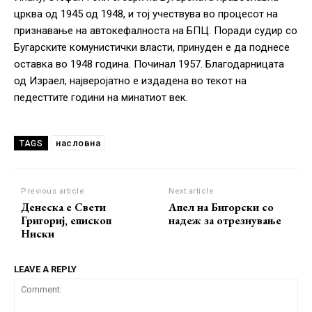
црква од 1945 од 1948, и тој учествува во процесот на
признавање на автокефалноста на БПЦ. Поради судир со
Бугарските комунистички власти, принуден е да поднесе
оставка во 1948 година. Починал 1957. Благодарницата
од Израел, најверојатно е издадена во текот на
педесттите години на минатиот век.
насловна
TAGS
Previous article
Next article
Денеска е Свети
Апел на Бигорски со
Григориј, епископ
надеж за отрезнување
Ниски
LEAVE A REPLY