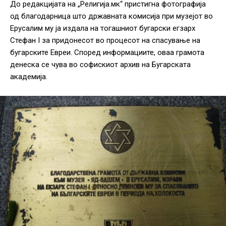
До редакцијата на „Религија.мк“ пристигна фотографија
од благодарница што државната комисија при музејот во
Ерусалим му ја издала на тогашниот бугарски егзарх
Стефан I за придонесот во процесот на спасување на
бугарските Евреи. Според информациите, оваа грамота
денеска се чува во софискиот архив на Бугарската
академија.