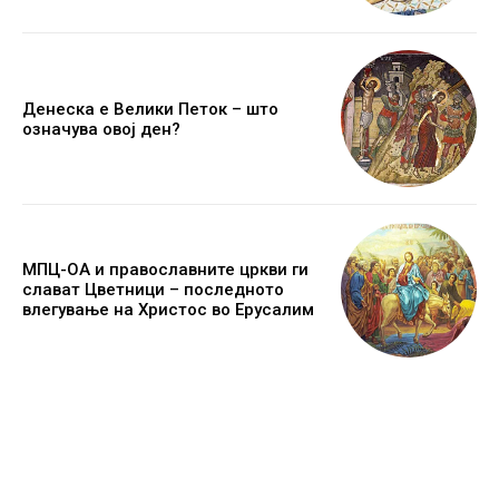
Денеска е Велики Петок – што
означува овој ден?
МПЦ-ОА и православните цркви ги
слават Цветници – последното
влегување на Христос во Ерусалим