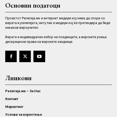
Основни податоци
Проектот Религија.мк е интернет медиум кој нема да спори со
верата и религијата, ниту пак е медиум кој ќе претендира да биде
некаков вероучител.
Верaта е индивидуален избор на поединците, а верските учења
дискрециони права на верските заедници.
Линкови
Религија.мк – За Нас
Контакт
Маркетинг
Услови за користење