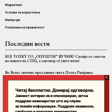
Маркетинг
Услови за користење
Импрсум
Политика на приватност
Последни вести
КОЈ ТОЛКУ ГО „ОПУШТИ“ ВУЧИЌ? Скопје го смести
на мапата на СПЦ, а одговор сè уште нема!
Во Велес свечено прославена света Петка Римјанка
„Побједа“: Во СПЦ се разговара за разрешување на
Јоаникиј и формирање Бококоторска епархија
Читај бесплатно. Донирај одговорно.
Јавниот интерес не е спонзориран, затоа
поддржи новинарство што му служи
Пребарајте
за повеќе информации. Поддржи независно,
слободно и критичко новинарство.