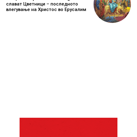
слават Цветници – последното
влегување на Христос во Ерусалим