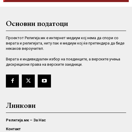
Основни податоци
Проектот Религија.мк е интернет медиум кој нема да спори со
верата и религијата, ниту пак е медиум кој ќе претендира да биде
некаков вероучител.
Верaта е индивидуален избор на поединците, а верските учења
дискрециони права на верските заедници.
Линкови
Религија.мк – За Нас
Контакт