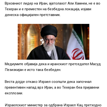
Врховниот лидер на Иран, ајатолахот Али Хамнеи, не е во
Техеран и е преместен на безбедна локација, изјави
денеска официјален претставник.
Медиумите објавија дека и иранскиот претседател Масуд
Пезизкијан е исто така безбеден.
Веста дојде откако Израел соопшти дека започнал
превентивен напад врз Иран, а во Техеран беа пријавени
експлозии.
Израелскиот министер за одбрана Израел Кац претходно