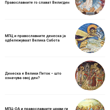
Православните го слават Велигден
МПЦ и православните денеска ја
одбележуваат Велика Сабота
Денеска е Велики Петок – што
означува овој ден?
МПЦ-ОА и православните цркви ги