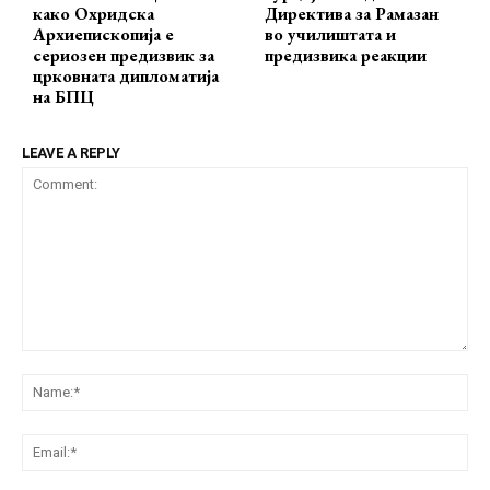
како Охридска
Директива за Рамазан
Архиепископија е
во училиштата и
сериозен предизвик за
предизвика реакции
црковната дипломатија
на БПЦ
LEAVE A REPLY
Comment:
Na
Ema