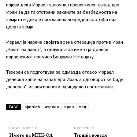
изјави дека Израел започнал превентивен напад врз
Иран за да ги отстрани заканите за безбедноста на
земјата и дека е прогласена вонредна состојба низ
целата земја.
Израел ја нарече својата воена операција против Иран
„Рикот на лавот“, а одлуката за името ја донесе
израелскиот премиер Бенјамин Нетанјаху.
Техеран се подготвува за одмазда откако Израел
денеска започна напад врз Иран, а одговорот ќе биде
„разорен“, изјави ирански официјален претставник.
ajatolah
израел
иран
сад
TAGS
Previous article
Next article
Името на МПЦ-ОА
Турција воведе