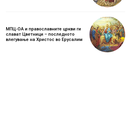
МПЦ-ОА и православните цркви ги
слават Цветници – последното
влегување на Христос во Ерусалим