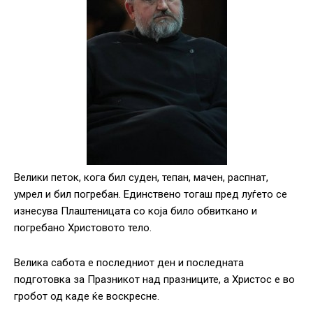
Велики петок, кога бил суден, тепан, мачен, распнат,
умрел и бил погребан. Единствено тогаш пред луѓето се
изнесува Плаштеницата со која било обвиткано и
погребано Христовото тело.
Велика сабота е последниот ден и последната
подготовка за Празникот над празниците, а Христос е во
гробот од каде ќе воскресне.