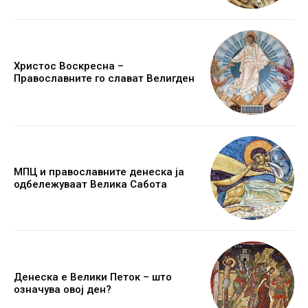
Христос Воскресна –
Православните го слават Велигден
МПЦ и православните денеска ја
одбележуваат Велика Сабота
Денеска е Велики Петок – што
означува овој ден?