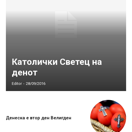
Католички Светец на
денот
Editor
-
28/09/2016
Денеска е втор ден Велигден