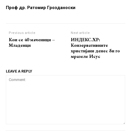
Проф др. Ратомир Грозданоски
Previous article
Next article
Кои се 40 маченици –
ИНДЕКС.ХР:
Младенци
Конзервативните
христијани денес би го
мразеле Исус
LEAVE A REPLY
Comment: