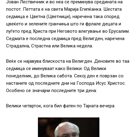
Јован Лествичник и во неа се преминува средината на
постот. Петтата е на света Марија Египќанка. Шестата
седмица е Цветна (Цветници), наречена така според
цвеќето и зелените гранчиња што ги фрлале децата и
луѓето пред Христа при Неговото влегување во Ерусалим.
Седмата е последна седмица пред Велигден, наречена
Страдална, Страстна или Велика недела.
Веќе се најавува блискоста на Велигден. Деновите во таа
седмица се именуваат како Велики: Од Велики
понеделник, до Велика сабота. Секој ден е поврзан со
настаните од последните дни на Господа Исус Христос.
Особено се значајни последните три дена:
Велики четврток, кога бил фатен по Тајната вечера.