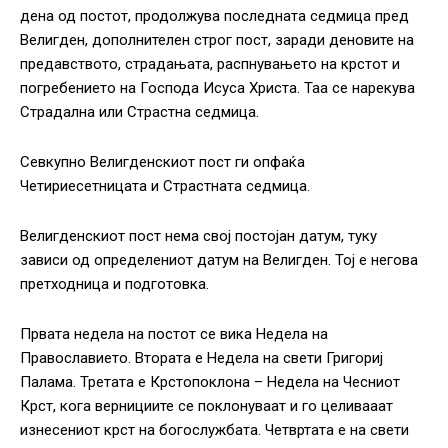
дена од постот, продолжува последната седмица пред
Велигден, дополнителен строг пост, заради деновите на
предавството, страдањата, распнувањето на крстот и
погребението на Господа Исуса Христа. Таа се нарекува
Страдална или Страстна седмица.
Севкупно Велигденскиот пост ги опфаќа
Четириесетницата и Страстната седмица.
Велигденскиот пост нема свој постојан датум, туку
зависи од определениот датум на Велигден. Тој е негова
претходница и подготовка.
Првата недела на постот се вика Недела на
Православието. Втората е Недела на свети Григориј
Палама. Третата е Крстопоклона – Недела на Чесниот
Крст, кога вернициите се поклонуваат и го целивааат
изнесениот крст на богослужбата. Четвртата е на свети