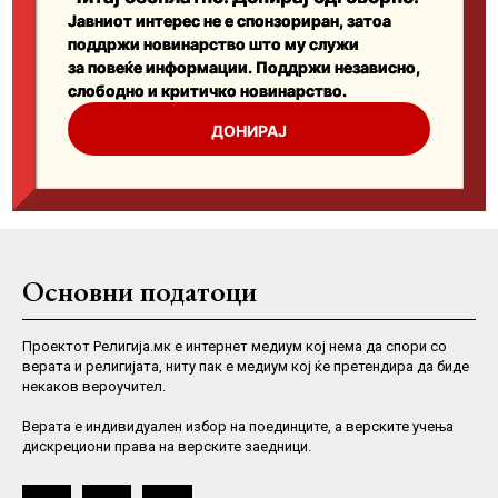
Основни податоци
Проектот Религија.мк е интернет медиум кој нема да спори со
верата и религијата, ниту пак е медиум кој ќе претендира да биде
некаков вероучител.
Верaта е индивидуален избор на поединците, а верските учења
дискрециони права на верските заедници.