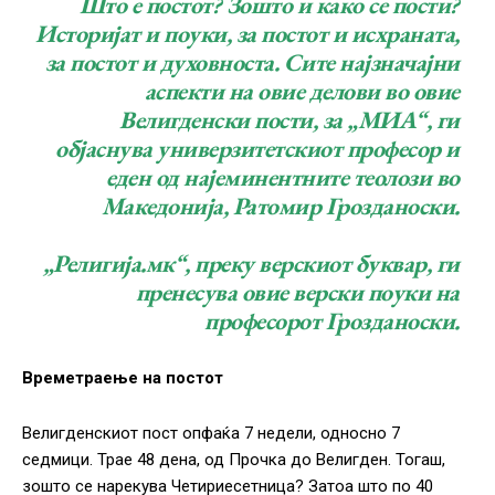
Што е постот? Зошто и како се пости?
Историјат и поуки, за постот и исхраната,
за постот и духовноста. Сите најзначајни
аспекти на овие делови во овие
Велигденски пости, за „МИА“, ги
објаснува универзитетскиот професор и
еден од најеминентните теолози во
Македонија, Ратомир Грозданоски.
„Религија.мк“, преку верскиот буквар, ги
пренесува овие верски поуки на
професорот Грозданоски.
Времетраење на постот
Велигденскиот пост опфаќа 7 недели, односно 7
седмици. Трае 48 дена, од Прочка до Велигден. Тогаш,
зошто се нарекува Четириесетница? Затоа што по 40