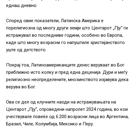
еднаш дневно.
Според овие показатели, Латинска Америка е
порелигиозна од многу други земји што Центарот „Пју“ ги
истражувал во последниве години, особено во Европа,
каде што многу возрасни го напуштиле христијанството
уште од детството.
Покрај тоа, Латиноамериканците денес веруваат во Бог
приближно исто колку и пред една деценија. Дури и меѓу
религиозно неопределените, мнозинството изјавува дека
верува во Бог.
Ова се дел од клучните наоди на истражувањата на
Центарот „Пју“, спроведени напролет 2024 година, во кои
учествувале повеќе од 6.200 возрасни лица во Аргентина,
Бразил, Чиле, Колумбија, Мексико и Перу.