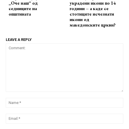
„Оче наш“ од
украдени икони по 14
седниците на
години – а каде се
општината
стотиците исчезнати
икони од
македонските цркви?
LEAVE A REPLY
Comment:
Na
Ema