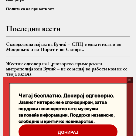
Политика на приватност
Последни вести
Скандалзона изјава на Вучиќ – СПЦ е една и иста и во
Мокроњиќ и во Пирот и во Скопје…
Жесток одговор на Црногорско-приморската
митрополија кон Вучиќ – не се мешај во работи кои не се
твоја задача
Случајот Никанор: Дали БПЦ се соочува со критиките
или само со критичарот?
Читај бесплатно. Донирај одговорно.
Јавниот интерес не е спонзориран, затоа
поддржи новинарство што му служи
Пребарајте
за повеќе информации. Поддржи независно,
слободно и критичко новинарство.
Search
ДОНИРАЈ