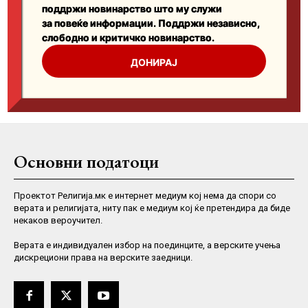
Основни податоци
Проектот Религија.мк е интернет медиум кој нема да спори со
верата и религијата, ниту пак е медиум кој ќе претендира да биде
некаков вероучител.
Верaта е индивидуален избор на поединците, а верските учења
дискрециони права на верските заедници.