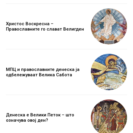
Христос Воскресна –
Православните го слават Велигден
МПЦ и православните денеска ја
одбележуваат Велика Сабота
Денеска е Велики Петок – што
означува овој ден?