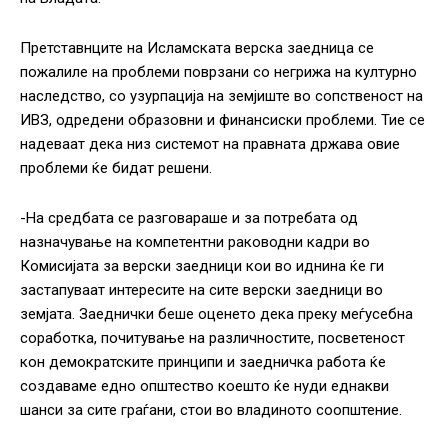
Претставнците на Исламската верска заедница се
пожалиле на проблеми поврзани со негрижа на културно
наследство, со узурпација на земјиште во сопственост на
ИВЗ, одредени образовни и финансиски проблеми. Тие се
надеваат дека низ системот на правната држава овие
проблеми ќе бидат решени.
-На средбата се разговараше и за потребата од
назначување на компетентни раководни кадри во
Комисијата за верски заедници кои во иднина ќе ги
застапуваат интересите на сите верски заедници во
земјата. Заеднички беше оценето дека преку меѓусебна
соработка, почитување на различностите, посветеност
кон демократските принципи и заедничка работа ќе
создаваме едно општество коешто ќе нуди еднакви
шанси за сите граѓани, стои во владиното соопштение.