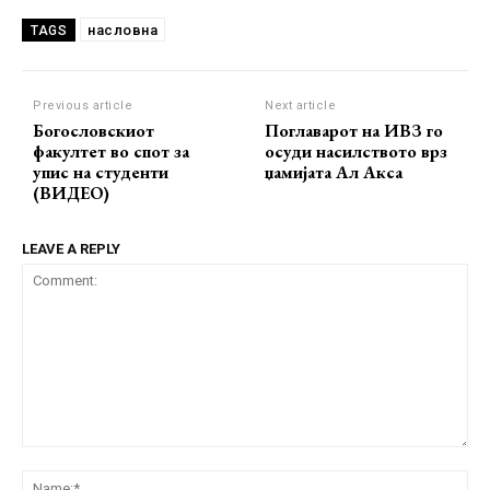
насловна
TAGS
Previous article
Next article
Богословскиот
Поглаварот на ИВЗ го
факултет во спот за
осуди насилството врз
упис на студенти
џамијата Ал Акса
(ВИДЕО)
LEAVE A REPLY
Comment:
Na