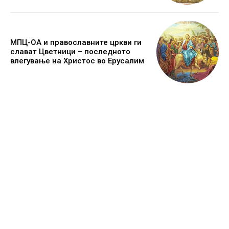
МПЦ-ОА и православните цркви ги
слават Цветници – последното
влегување на Христос во Ерусалим