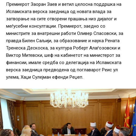
Премиерот Заоран Заев и ветил целосна поддршка на
Исламската верска заедница од новата влада за
затворање на сите отворени прашања низ дијалог и
меѓусебни консултации. Премиерот, заедно со
министрите за внатрешни работи Оливер Спасовски, за
правда Билен Саљији, за образование и наука Рената
Тренеска Дескоска, за култура Роберт Алаѓозовски и
Виктор Митевски, шеф на кабинетот на министерот за
финансии, имале средба со делегација на Исламската
верска заедница предводена од поглаварот Реис ул
улема, Хаџи Сулејман ефенди Реџеп.