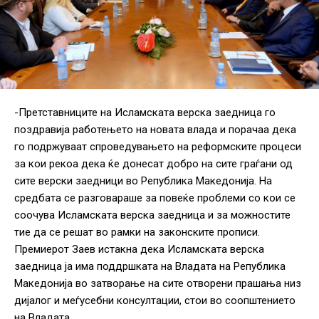
-Претставниците на Исламската верска заедница го
поздравија работењето на новата влада и порачаа дека
го подржуваат спроведувањето на реформските процеси
за кои рекоа дека ќе донесат добро на сите граѓани од
сите верски заедници во Република Македонија. На
средбата се разговараше за повеќе проблеми со кои се
соочува Исламската верска заедница и за можностите
тие да се решат во рамки на законските прописи.
Премиерот Заев истакна дека Исламската верска
заедница ја има поддршката на Владата на Република
Македонија во затворање на сите отворени прашања низ
дијалог и меѓусебни консултации, стои во соопштението
на Владата.