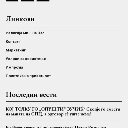
Линкови
Религија.мк – За Нас
Контакт
Маркетинг
Услови за користење
Импрсум
Политика на приватност
Последни вести
КОЈ ТОЛКУ ГО „ОПУШТИ“ ВУЧИЌ? Скопје го смести
на мапата на СПЦ, а одговор сè уште нема!
Во Велес свечено прославена света Петка Римјанка