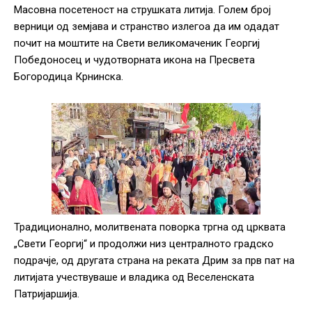
Масовна посетеност на струшката литија. Голем број
верници од земјава и странство излегоа да им одадат
почит на моштите на Свети великомаченик Георгиј
Победоносец и чудотворната икона на Пресвета
Богородица Крнинска.
Традиционално, молитвената поворка тргна од црквата
„Свети Георгиј“ и продолжи низ централното градско
подрачје, од другата страна на реката Дрим за прв пат на
литијата учествуваше и владика од Веселенската
Патријаршија.