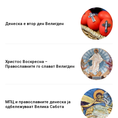
Денеска е втор ден Велигден
Христос Воскресна –
Православните го слават Велигден
МПЦ и православните денеска ја
одбележуваат Велика Сабота