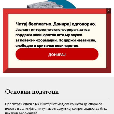
Основни податоци
Проектот Религија.мк е интернет медиум кој нема да спори со
верата и религијата, ниту пак е медиум кој ќе претендира да биде
некаков вероучител.