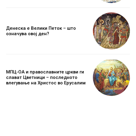
Денеска е Велики Петок – што
означува овој ден?
МПЦ-ОА и православните цркви ги
слават Цветници – последното
влегување на Христос во Ерусалим