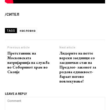
/СИТЕЛ
насловна
TAGS
Previous article
Next article
Претставник на
Лидерите на петте
Московската
верски заедници со
патријаршија на служба
заеднички став на
во Соборниот храм во
Предлог- законот за
Скопје
родова еднаквост-
бараат негово
повлекување!
LEAVE A REPLY