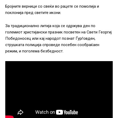
Бројните верници со свеќи во рацете се помолија и
поклонија пред светите икони.
Зa традиционално литија кoja се одржува ден по
големиот христијански празник посветен на Свети Георгиј
Победоносец или кај народот познат Ѓурѓовден,
струшката полиција спроведе посебен сообраќаен
режим, и поголема безбедност.