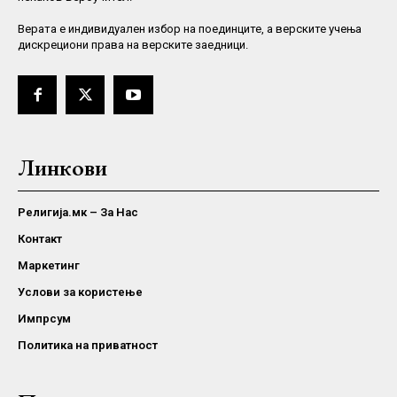
Верaта е индивидуален избор на поединците, а верските учења
дискрециони права на верските заедници.
Линкови
Религија.мк – За Нас
Контакт
Маркетинг
Услови за користење
Импрсум
Политика на приватност