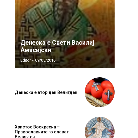
Денеска е Свети Василиј
Амасијски
Editor
-
09/05/2016
Денеска е втор ден Велигден
Христос Воскресна –
Православните го слават
Велигден