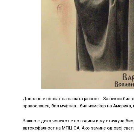
Доволно е познат на нашата јавност… За некои бил д
православен, бил муфтија… бил измеќар на Америка, па
Важно е дека човекот е во години и му отчукува би
автокефалност на МПЦ ОА. Ако замине од овој свет,