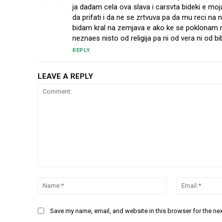
ja dadam cela ova slava i carsvta bideki e m
da prifati i da ne se zrtvuva pa da mu reci na
bidam kral na zemjava e ako ke se poklonam n
neznaes nisto od religija pa ni od vera ni od bi
REPLY
LEAVE A REPLY
Comment:
Name:*
Save my name, email, and website in this browser for the ne