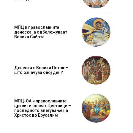
МПЦ и православните
денеска ја одбележуваат
Велика Сабота
Денеска е Велики Петок –
што означува овој ден?
МПЦ-ОА и православните
цркви ги слават Цветници –
последното влегување на
Христос во Ерусалим