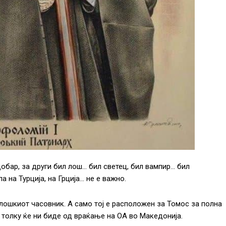
обар, за други бил лош… бил светец, бил вампир… бил
 на Турција, на Грција… не е важно.
олошкиот часовник. А само тој е расположен за Томос за полна
 толку ќе ни биде од враќање на ОА во Македонија.