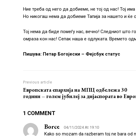
Ние треба од него да добиеме, не тој од нас! Тој им
Но никогаш нема да добиеме Тапија за нашето и ќе 
Тој нема да биде помеѓу нас, вечно! Следниот што го
омраза кон нас! Сепак наша е одлуката. Времето од
Пишува: Петар Богојески – Фејсбук статус
Previous article
Европската епархија на МПЦ одбележа 30
години – голем јубилеј за дијаспората во Евро
1 COMMENT
Borce
04/11/2024 At 19:10
Kako so mozam da razberam toj ne bara od na