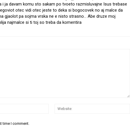
oja i ja davam komu sto sakam po tvoeto razmisluvajne Isus trebase
 negoviot otec vidi otec jeste to deka si bogocovek no aj malce da
a gjaolot pa sojma vrska ne e nisto strasno… Abe druze moj
blija najmalce si ti toj so treba da komentira
Email:*
xt time I comment.