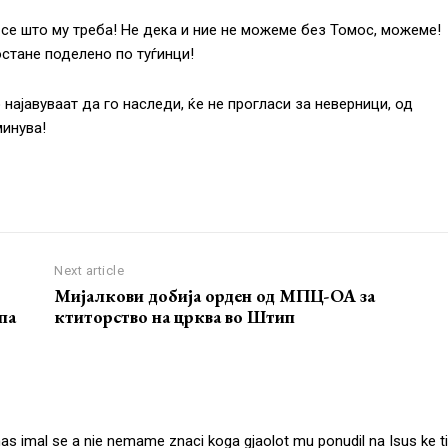
а се што му треба! Не дека и ние не можеме без Томос, можеме!
остане поделено по туѓинци!
 најавуваат да го наследи, ќе не прогласи за неверници, од
минува!
Next article
Мијалкови добија орден од МПЦ-ОА за
па
ктиторство на црква во Штип
s imal se a nie nemame znaci koga gjaolot mu ponudil na Isus ke ti