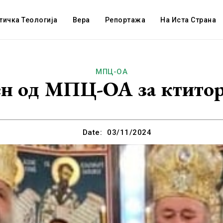
тичка Теологија
Вера
Репортажа
На Иста Страна
МПЦ-ОА
ен од МПЦ-ОА за ктитор
Date:
03/11/2024