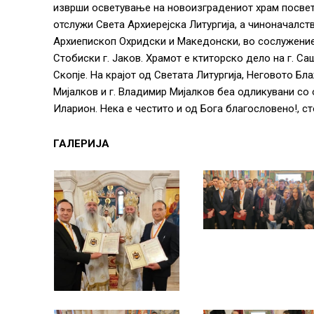
изврши осветување на новоизградениот храм посветен
отслужи Света Архиерејска Литургија, а чиноначалст
Архиепископ Охридски и Македонски, во сослужение
Стобиски г. Јаков. Храмот е ктиторско дело на г. Са
Скопје. На крајот од Светата Литургија, Неговото Бл
Мијалков и г. Владимир Мијалков беа одликувани со 
Иларион. Нека е честито и од Бога благословено!, с
ГАЛЕРИЈА