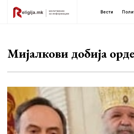
Вести
Поли
Мијалкови добија орд