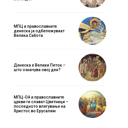
МПЦ и православните
денеска ја одбележуваат
Велика Сабота
Денеска е Велики Петок –
што означува овој ден?
МПЦ-ОА и православните
цркви ги слават Цветници –
последното влегување на
Христос во Ерусалим