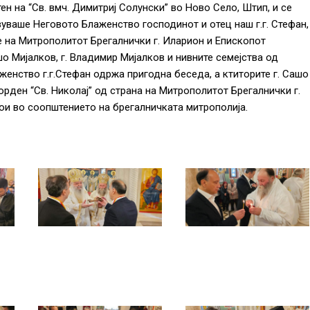
 на “Св. вмч. Димитриј Солунски” во Ново Село, Штип, и се
вуваше Неговото Блаженство господинот и отец наш г.г. Стефан,
 на Митрополитот Брегалнички г. Иларион и Епископот
шо Мијалков, г. Владимир Мијалков и нивните семејства од
аженство г.г.Стефан одржа пригодна беседа, а ктиторите г. Сашо
орден “Св. Николај” од страна на Митрополитот Брегалнички г.
тои во соопштението на брегалничката митрополија.