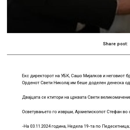
Share post:
Екс директорот на УБК, Сашо Мијалков и неговиот 
Орденот Свети Николај им беше доделен денеска од
Двајцата се ктитори на црквата Свети великомачени
Осветувањето го изврши, Архиепископот Стефан во 
-На 03.11.2024 година, Недела 19-та по Педесетница;