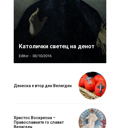
Католички светец на денот
Editor
-
03/10/2016
Денеска е втор ден Велигден
Христос Воскресна –
Православните го слават
Велигден