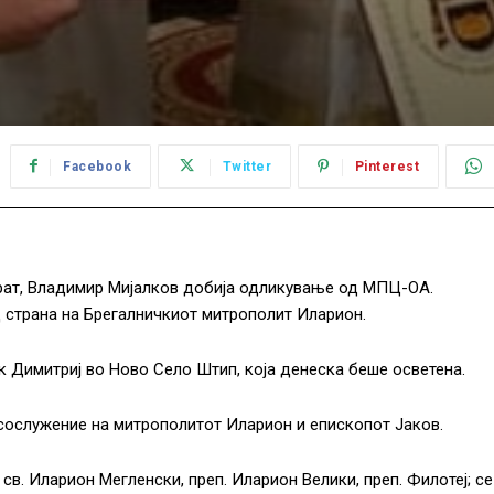
Facebook
Twitter
Pinterest
брат, Владимир Мијалков добија одликување од МПЦ-ОА.
 страна на Брегалничкиот митрополит Иларион.
к Димитриј во Ново Село Штип, која денеска беше осветена.
сослужение на митрополитот Иларион и епископот Јаков.
 св. Иларион Мегленски, преп. Иларион Велики, преп. Филотеј; се