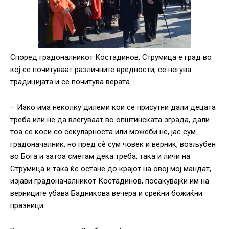
Според градоналникот Костадинов, Струмица е град во
кој се почитуваат различните вредности, се негува
традицијата и се почитува верата.
– Иако има неколку дилеми кои се присутни дали децата
треба или не да влегуваат во општинската зграда, дали
тоа се коси со секуларноста или можеби не, јас сум
градоначалник, но пред сѐ сум човек и верник, возљубен
во Бога и затоа сметам дека треба, така и личи на
Струмица и така ќе остане до крајот на овој мој мандат,
изјави градоначалникот Костадинов, посакувајќи им на
верниците убава Бадникова вечера и среќни божиќни
празници.