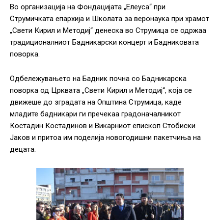
Во организација на Фондацијата „Елеуса“ при
Струмичката епархија и Школата за веронаука при храмот
„Свети Кирил и Методиј“ денеска во Струмица се одржаа
традиционалниот Бадникарски концерт и Бадниковата
поворка.
Одбележувањето на Бадник почна со Бадникарска
поворка од Црквата „Свети Кирил и Методиј“, која се
движеше до зградата на Општина Струмица, каде
младите бадникари ги пречекаа градоначалникот
Костадин Костадинов и Викарниот епископ Стобиски
Јаков и притоа им поделија новогодишни пакетчиња на
децата.