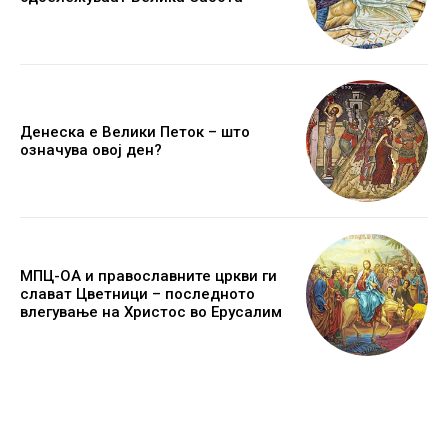
Денеска е Велики Петок – што
означува овој ден?
МПЦ-ОА и православните цркви ги
слават Цветници – последното
влегување на Христос во Ерусалим