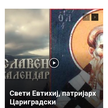
Свети Евтихиј, патријарх
Цариградски