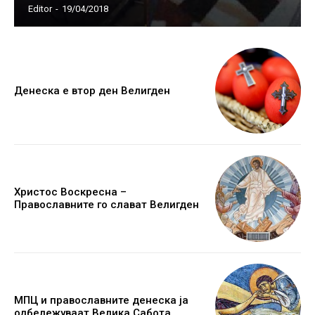
Editor
-
19/04/2018
Денеска е втор ден Велигден
Христос Воскресна –
Православните го слават Велигден
МПЦ и православните денеска ја
одбележуваат Велика Сабота