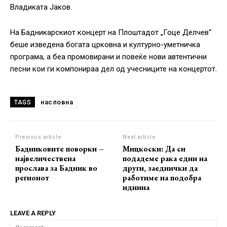
Владиката Јаков.
На Бадникарскиот концерт на Плоштадот „Гоце Делчев“
беше изведена богата црковна и културно-уметничка
програма, а беа промовирани и повеќе нови автентични
песни кои ги компонираа дел од учесниците на концертот.
насловна
TAGS
Previous article
Next article
Бадниковите поворки –
Мицкоски: Да си
највеличествена
подадеме рака едни на
прослава за Бадник во
други, заеднички да
регионот
работиме на подобра
иднина
LEAVE A REPLY