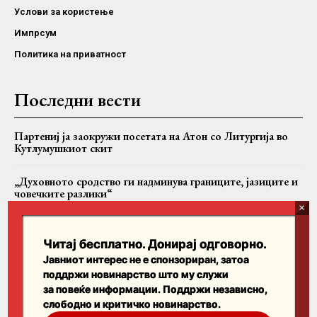
Услови за користење
Импрсум
Политика на приватност
Последни вести
Партениј ја заокружи посетата на Атон со Литургија во
Кутлумушкиот скит
„Духовното сродство ги надминува границите, јазиците и
човечките разлики“
Македонската заедница во Сиднеј ја прослави Света
Петка, во храмот пристигна и чудотворна икона од Сибир
Читај бесплатно. Донирај одговорно.
Јавниот интерес не е спонзориран, затоа
поддржи новинарство што му служи
Пребарајте
за повеќе информации. Поддржи независно,
слободно и критичко новинарство.