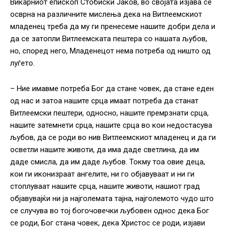
Викарниот епископ Стобиски Јаков, во својата изјава се
осврна на различните мислења дека на Витлеемскиот
младенец треба да му ги пренесеме нашите добри дела и
да се затопли Витлеемската пештера со нашата љубов,
но, според него, Младенецот нема потреба од ништо од
луѓето.
– Ние имавме потреба Бог да стане човек, да стане еден
од нас и затоа нашите срца имаат потреба да станат
Витлеемски пештери, односно, нашите премрзнати срца,
нашите затемнети срца, нашите срца во кои недостасува
љубов, да се роди во нив Витлеемскиот младенец и да ги
осветли нашите животи, да има даде светлина, да им
даде смисла, да им даде љубов. Токму тоа овие деца,
кои ги иконизраат ангелите, ни го објавуваат и ни ги
стоплуваат нашите срца, нашите животи, нашиот град
објавувајќи ни ја најголемата тајна, најголемото чудо што
се случува во тој богочовечки љубовен однос дека Бог
се роди, Бог стана човек, дека Христос се роди, изјави