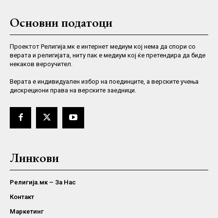
Основни податоци
Проектот Религија.мк е интернет медиум кој нема да спори со
верата и религијата, ниту пак е медиум кој ќе претендира да биде
некаков вероучител.
Верaта е индивидуален избор на поединците, а верските учења
дискрециони права на верските заедници.
Линкови
Религија.мк – За Нас
Контакт
Маркетинг