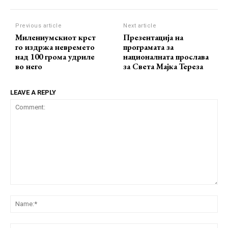
Previous article
Next article
Милениумскиот крст
Презентација на
го издржа невремето
програмата за
над 100 грома удриле
националната прослава
во него
за Света Мајка Тереза
LEAVE A REPLY
Comment:
Na