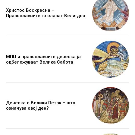
Христос Воскресна –
Православните го слават Велигден
МПЦ и православните денеска ја
одбележуваат Велика Сабота
Денеска е Велики Петок – што
означува овој ден?