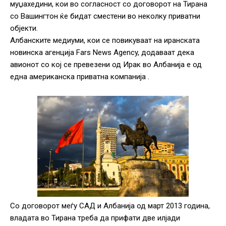
муџахедини, кои во согласност со договорот на Тирана
со Вашингтон ќе бидат сместени во неколку приватни
објекти.
Албанските медиуми, кои се повикуваат на иранската
новинска агенција Fars News Agency, додаваат дека
авионот со кој се превезени од Ирак во Албанија е од
една американска приватна компанија .
Со договорот меѓу САД и Албанија од март 2013 година,
владата во Тирана треба да прифати две илјади