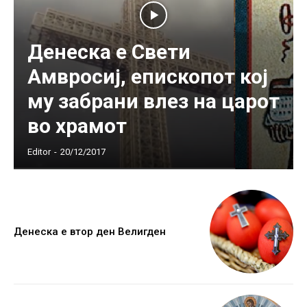
Денеска е Свети
Амвросиј, епископот кој
му забрани влез на царот
во храмот
Editor
-
20/12/2017
Денеска е втор ден Велигден