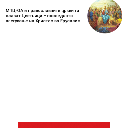
МПЦ-ОА и православните цркви ги
слават Цветници – последното
влегување на Христос во Ерусалим