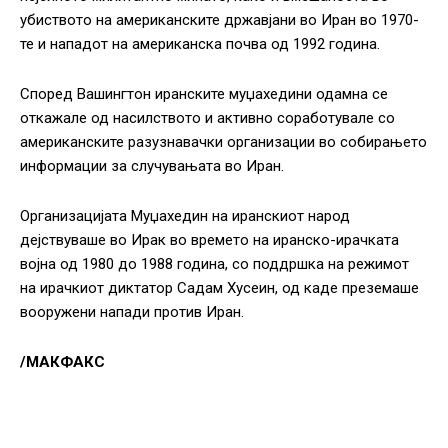
убиството на американските државјани во Иран во 1970-
те и нападот на американска почва од 1992 година.
Според Вашингтон иранските муџахедини одамна се
откажале од насилството и активно соработувале со
американските разузнавачки организации во собирањето
информации за случувањата во Иран.
Организацијата Муџахедин на иранскиот народ
дејствуваше во Ирак во времето на иранско-ирачката
војна од 1980 до 1988 година, со поддршка на режимот
на ирачкиот диктатор Садам Хусеин, од каде преземаше
вооружени напади против Иран.
/МАКФАКС