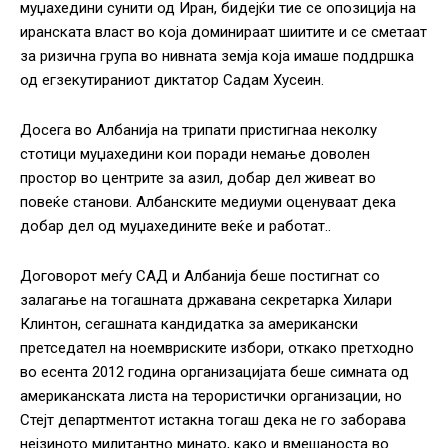
муџахедини сунити од Иран, бидејќи тие се опозиција на
иранската власт во која доминираат шиитите и се сметаат
за ризична група во нивната земја која имаше поддршка
од егзекутираниот диктатор Садам Хусеин.
Досега во Албанија на трипати пристигнаа неколку
стотици муџахедини кои поради немање доволен
простор во центрите за азил, добар дел живеат во
повеќе станови. Албанските медиуми оценуваат дека
добар дел од муџахедините веќе и работат..
Договорот меѓу САД и Албанија беше постигнат со
залагање на тогашната државана секретарка Хилари
Клинтон, сегашната кандидатка за американски
претседател на ноемвриските избори, откако претходно
во есента 2012 година организацијата беше симната од
американската листа на терористички организации, но
Стејт департментот истакна тогаш дека не го заборава
нејзиното милитантно минато, како и вмешаноста во