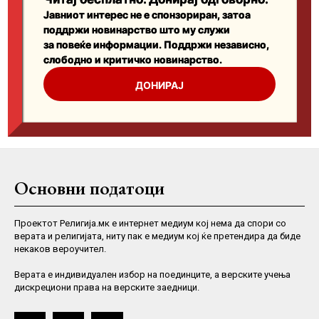
Основни податоци
Проектот Религија.мк е интернет медиум кој нема да спори со
верата и религијата, ниту пак е медиум кој ќе претендира да биде
некаков вероучител.
Верaта е индивидуален избор на поединците, а верските учења
дискрециони права на верските заедници.