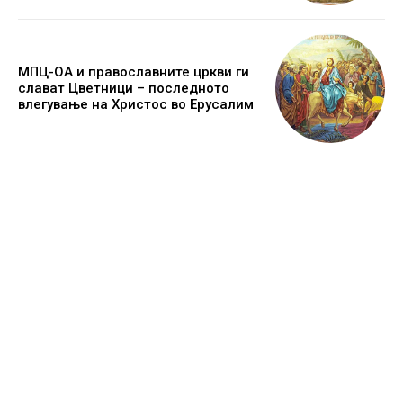
МПЦ-ОА и православните цркви ги
слават Цветници – последното
влегување на Христос во Ерусалим