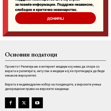
Основни податоци
Проектот Религија.мк е интернет медиум кој нема да спори со
верата и религијата, ниту пак е медиум кој ќе претендира да биде
некаков вероучител.
Верaта е индивидуален избор на поединците, а верските учења
дискрециони права на верските заедници.