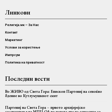
Линкови
Религија.мк – За Нас
Контакт
Маркетинг
Услови за користење
Импрсум
Политика на приватност
Последни вести
Во ЖИВО од Света Гора: Епископ Партениј на сеноќно
бдение во Кутлумушкиот скит
Партениј на Света Гора – првото архијерејско
сослужување на МПЦ-ОА во новата ера на односите со