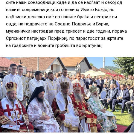
сите наши сонародници каде и да се наоѓаат и секој од
нашите современици кои го велича Името Божјо, но
најблиски денеска сме со нашите браќа и сестри кои
овде, на подрачјето на Средно Подриње и Бурча,
муаченички настрадаа пред триесет и две години, порача
Српскиот патријарх Порфириј, по парастосот за жртвите
на градските и воените гробишта во Братунац.