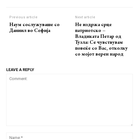
Previous article
Next article
Наум сослужуваше со
Не издржа срце
Даниил во Софија
патриотско –
Владиката Петар од
Тузла: Се чувствувам
повеќе со Вас, отколку
со мојот верен народ
LEAVE A REPLY
Comment:
Na