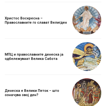
Христос Воскресна –
Православните го слават Велигден
МПЦ и православните денеска ја
одбележуваат Велика Сабота
Денеска е Велики Петок – што
означува овој ден?