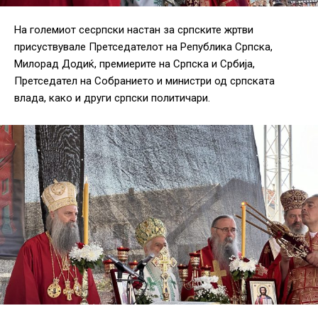
На големиот сесрпски настан за српските жртви
присуствувале Претседателот на Република Српска,
Милорад Додиќ, премиерите на Српска и Србија,
Претседател на Собранието и министри од српската
влада, како и други српски политичари.