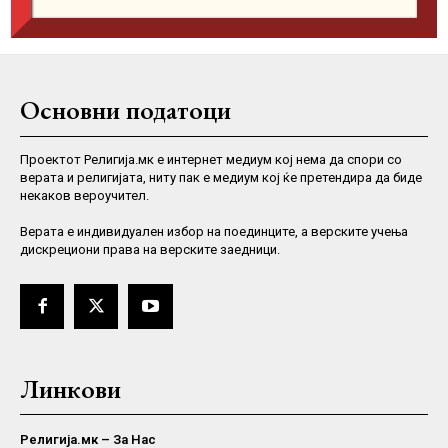
Основни податоци
Проектот Религија.мк е интернет медиум кој нема да спори со
верата и религијата, ниту пак е медиум кој ќе претендира да биде
некаков вероучител.
Верaта е индивидуален избор на поединците, а верските учења
дискрециони права на верските заедници.
Линкови
Религија.мк – За Нас