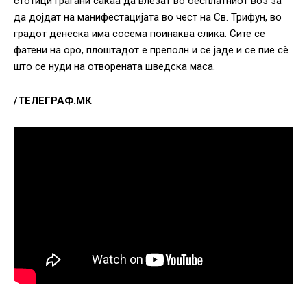
стотици граѓани сакаа да влезат во бесплатниот воз за
да дојдат на манифестацијата во чест на Св. Трифун, во
градот денеска има сосема поинаква слика. Сите се
фатени на оро, плоштадот е преполн и се јаде и се пие сè
што се нуди на отворената шведска маса.
/ТЕЛЕГРАФ.МК