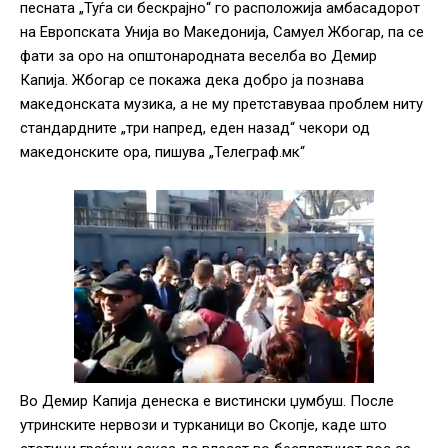
песната „Туѓа си бескрајно“ го расположија амбасадорот
на Европската Унија во Македонија, Самуел Жбогар, па се
фати за оро на општонародната веселба во Демир
Капија. Жбогар се покажа дека добро ја познава
македонската музика, а не му претставуваа проблем ниту
стандардните „три напред, еден назад“ чекори од
македонските ора, пишува „Телеграф.мк“
Во Демир Капија денеска е вистински џумбуш. После
утринските нервози и турканици во Скопје, каде што