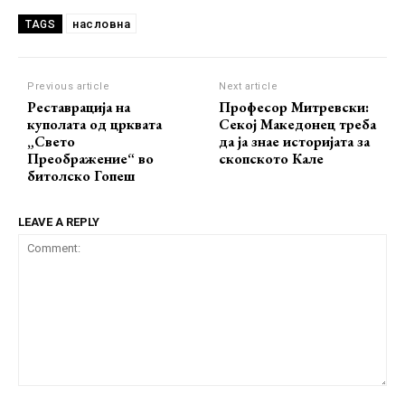
насловна
TAGS
Previous article
Next article
Реставрација на
Професор Митревски:
куполата од црквата
Секој Македонец треба
„Свето
да ја знае историјата за
Преображение“ во
скопското Кале
битолско Гопеш
LEAVE A REPLY
Comment: