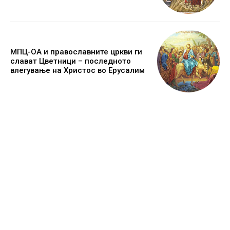
МПЦ-ОА и православните цркви ги
слават Цветници – последното
влегување на Христос во Ерусалим