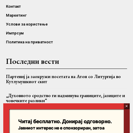
Контакт
Маркетинг
Услови за користење
Импрсум
Политика на приватност
Последни вести
Партениј ја заокружи посетата на Атон со Литургија во
Кутлумушкиот скит
„Духовното сродство ги надминува границите, јазиците и
човечките разлики“
Македонската заедница во Сиднеј ја прослави Света
Петка, во храмот пристигна и чудотворна икона од Сибир
Читај бесплатно. Донирај одговорно.
Јавниот интерес не е спонзориран, затоа