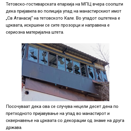
Тетовско-гостиварската епархија на МПЦ вчера соопшти
дека пријавила во полиција упад на манастирскиот имот
„Св Атанасиј“ на тетовското Кале. Во упадот оштетена е
црквата, искршени се сите прозорци и направена е
сериозна материјална штета.
Посочуваат дека ова се случува нецели десет дена по
претходното пријавување на упад во манастирот и
сквернавење на црквата со декорации од знаме на друга
држава.