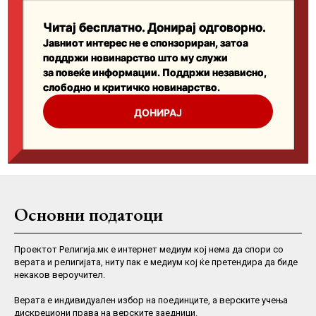
Основни податоци
Проектот Религија.мк е интернет медиум кој нема да спори со
верата и религијата, ниту пак е медиум кој ќе претендира да биде
некаков вероучител.
Верaта е индивидуален избор на поединците, а верските учења
дискрециони права на верските заедници.