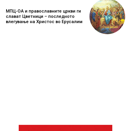
МПЦ-ОА и православните цркви ги
слават Цветници – последното
влегување на Христос во Ерусалим