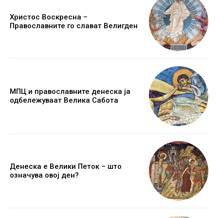
Христос Воскресна –
Православните го слават Велигден
МПЦ и православните денеска ја
одбележуваат Велика Сабота
Денеска е Велики Петок – што
означува овој ден?