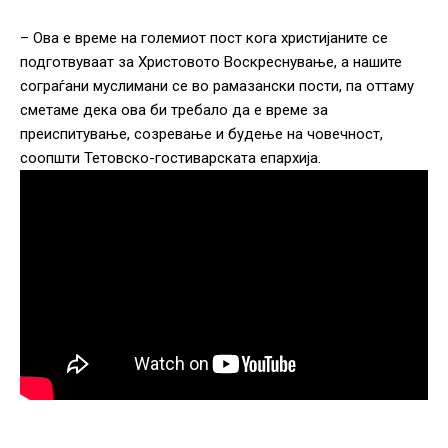
– Ова е време на големиот пост кога христијаните се
подготвуваат за Христовото Воскреснување, а нашите
сограѓани муслимани се во рамазански пости, па оттаму
сметаме дека ова би требало да е време за
преиспитување, созревање и будење на човечност,
соопшти Тетовско-гостиварската епархија.