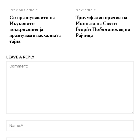
Previous article
Next article
Со празнувањето на
Триумфален пречек на
Исусовото
Иконата на Свети
воскресение ја
Ѓеорѓи Победоносец во
празнуваме пасхалната
Рајчица
тајна
LEAVE A REPLY
Comment:
Na