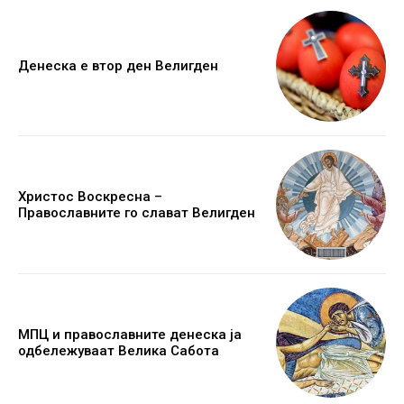
Денеска е втор ден Велигден
Христос Воскресна –
Православните го слават Велигден
МПЦ и православните денеска ја
одбележуваат Велика Сабота