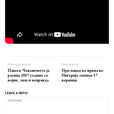
Previous article
Next article
Папата: Човештвото ја
При напад во црква во
расипа 2017 година со
Нигерија загинаа 17
војни, лаги и неправда
верници
LEAVE A REPLY