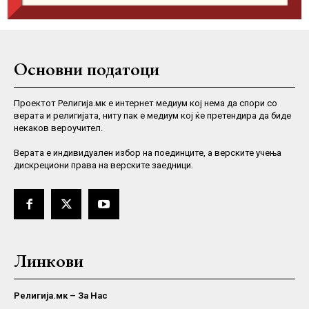
Основни податоци
Проектот Религија.мк е интернет медиум кој нема да спори со
верата и религијата, ниту пак е медиум кој ќе претендира да биде
некаков вероучител.
Верaта е индивидуален избор на поединците, а верските учења
дискрециони права на верските заедници.
Линкови
Религија.мк – За Нас