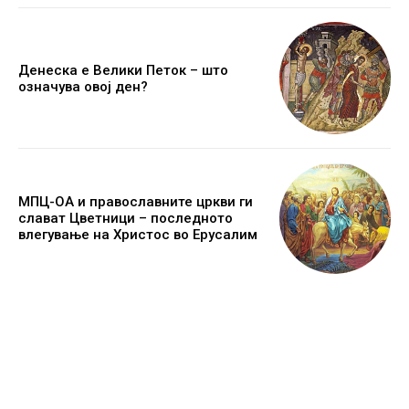
Денеска е Велики Петок – што
означува овој ден?
МПЦ-ОА и православните цркви ги
слават Цветници – последното
влегување на Христос во Ерусалим