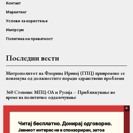
Контакт
Маркетинг
Услови за користење
Импрсум
Политика на приватност
Последни вести
Митрополитот на Флорина Иринеј (ГПЦ) привремено се
повлекува од должностите поради здравствени проблеми
360 Степени: МПЦ-ОА и Русија – Приближување во
време на политичко оддалечување
Рускиот амбасадор Дмитриј Зиков во посета на „Свети
Наум“ – на МПЦ-ОА ѝ подари 49 тома од Православната
енциклопедија
Читај бесплатно. Донирај одговорно.
Јавниот интерес не е спонзориран, затоа