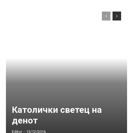
Католички светец на
денот
Editor
-
15/12/2016