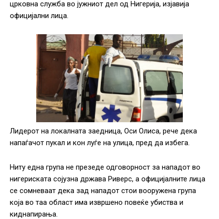
црковна служба во јужниот дел од Нигерија, изјавија
официјални лица.
Лидерот на локалната заедница, Оси Олиса, рече дека
напаѓачот пукал и кон луѓе на улица, пред да избега.
Ниту една група не презеде одговорност за нападот во
нигериската сојузна држава Риверс, а официјалните лица
се сомневаат дека зад нападот стои вооружена група
која во таа област има извршено повеќе убиства и
киднапирања.