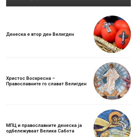
Денеска е втор ден Велигден
Христос Воскресна –
Православните го слават Велигден
МПЦ и православните денеска ја
одбележуваат Велика Сабота