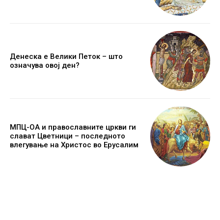
Денеска е Велики Петок – што
означува овој ден?
МПЦ-ОА и православните цркви ги
слават Цветници – последното
влегување на Христос во Ерусалим