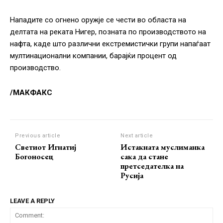
Нападите со огнено оружје се чести во областа на
делтата на реката Нигер, позната по производството на
нафта, каде што различни екстремистички групи напаѓаат
мултинационални компании, барајќи процент од
производство.
/МАКФАКС
Previous article
Next article
Светиот Игнатиј
Истакната муслиманка
Богоносец
сака да стане
претседателка на
Русија
LEAVE A REPLY