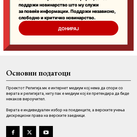
Основни податоци
Проектот Религија.мк е интернет медиум кој нема да спори со
верата и религијата, ниту пак е медиум кој ќе претендира да биде
некаков вероучител.
Верaта е индивидуален избор на поединците, а верските учења
дискрециони права на верските заедници.