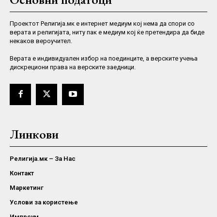
Проектот Религија.мк е интернет медиум кој нема да спори со
верата и религијата, ниту пак е медиум кој ќе претендира да биде
некаков вероучител.
Верaта е индивидуален избор на поединците, а верските учења
дискрециони права на верските заедници.
Линкови
Религија.мк – За Нас
Контакт
Маркетинг
Услови за користење
Импрсум