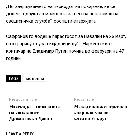
„По завршувањето на периодот на покајание, ќе се
донесе одлука за можноста за негова понатамошна
свештеничка служба“, соопшти епархијата.
Сафронов го водеше парастосот за Навални на 26 март,
на кој присуствуваа илјадници луѓе. Најжестокиот
критичар на Владимир Путин почина во февруари на 47
години.
насловна
TAGS
Previous article
Next article
Насекаде – нова книга
Македонскиот црковен
на епископот
спор влегува во
Дремвтиски Давид
следниот круг
LEAVE A REPLY