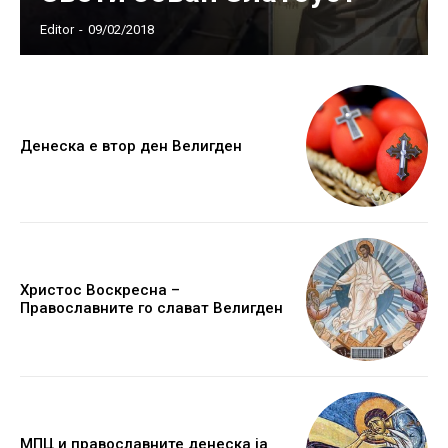
Editor
-
09/02/2018
Денеска е втор ден Велигден
Христос Воскресна –
Православните го слават Велигден
МПЦ и православните денеска ја