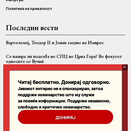
Политика на приватност
Последни вести
Вартоломеј, Теодор II и Јован заедно на Имврос
Се наѕира ли поделба во СПЦ во Црна Гора? Во фокусот
односите со Вучиќ
Крушево во чест на свети Климент: Моштите на патронот
во свечена литија
Читај бесплатно. Донирај одговорно.
Јавниот интерес не е спонзориран, затоа
поддржи новинарство што му служи
Пребарајте
за повеќе информации. Поддржи независно,
слободно и критичко новинарство.
Search
ДОНИРАЈ