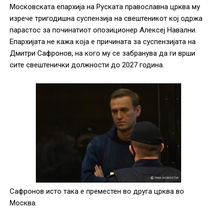
Московската епархија на Руската православна црква му
изрече тригодишна суспензија на свештеникот кој одржа
парастос за починатиот опозиционер Алексеј Навални.
Епархијата не кажа која е причината за суспензијата на
Дмитри Сафронов, на кого му се забранува да ги врши
сите свештенички должности до 2027 година.
Сафронов исто така е преместен во друга црква во
Москва.