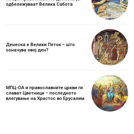
одбележуваат Велика Сабота
Денеска е Велики Петок – што
означува овој ден?
МПЦ-ОА и православните цркви ги
слават Цветници – последното
влегување на Христос во Ерусалим