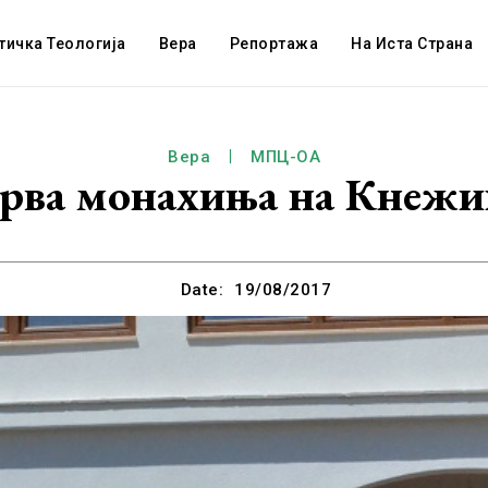
тичка Теологија
Вера
Репортажа
На Иста Страна
Вера
МПЦ-ОА
прва монахиња на Кнеж
Date:
19/08/2017