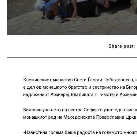
Share post:
Кнежинскиот манастир Свети Ѓеорги Победоносец, ка
е дел од монашкото братство и сестринство на Бигор
надлежниот Архиереј, Владиката г. Тимотеј и Архима
Замонашувањето на сестра Софија е уште еден чин в
монашкиот ред на Македонската Православна Цркв
-Навистина голема беше радоста на големото мношт