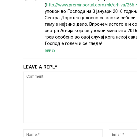
(
http://www.preminportal.com.mk/arhiva/266-
упокои во Господа на 3 јануари 2016 година
Сестра Доротеа целосно се вложи себеси 
таму е нејзино дело. Впрочем истото е и 
сестра Агнија која се упокои минатата 201
грев особено во овој случај кога некој сак
Господ е голем и се гледа!
REPLY
LEAVE A REPLY
Comment:
Name:*