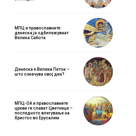
МПЦ и православните
денеска ја одбележуваат
Велика Сабота
Денеска е Велики Петок –
што означува овој ден?
МПЦ-ОА и православните
цркви ги слават Цветници –
последното влегување на
Христос во Ерусалим