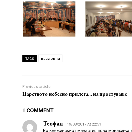
насловна
TAGS
Previous article
Царството небесно прилега… на простување
1 COMMENT
Теофан
19/08/2017 At 22:51
Во кнежинскиот манастир прва монахиња е