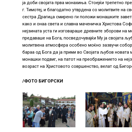
ја доби својата прва монахиња. Стоејќи трепетно п
г. Тимотеј, и благодатно утврдена со молитвите на 
сестра Драгица смирено ги положи монашките завети
како и онаа света и славна маченичка Христова Софи
нејзината уста ги изговараше древните зборови на 
предаваше на Бога, посведочувајќи Му ја својата љу
молитвена атмосфера особено моќно зазвучи соборно
бараа од Бога да ја прими во Својата љубов новата 
монашки подвиг, на патот на преображението на нејз
возраст на Христовото совршенство, велат од Бигор
/ФОТО БИГОРСКИ