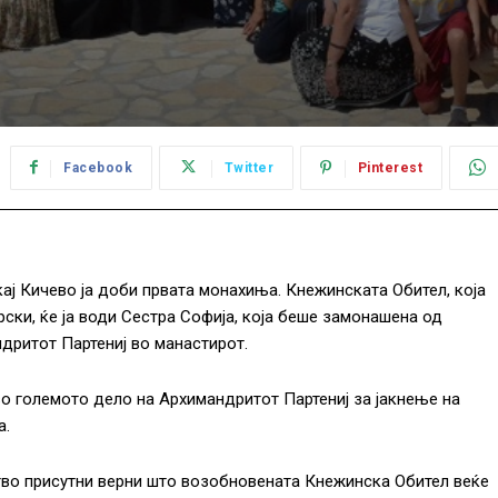
Facebook
Twitter
Pinterest
ј Кичево ја доби првата монахиња. Кнежинската Обител, која
ски, ќе ја води Сестра Софија, која беше замонашена од
ндритот Партениј во манастирот.
о големото дело на Архимандритот Партениј за јакнење на
а.
во присутни верни што возобновената Кнежинска Обител веќе