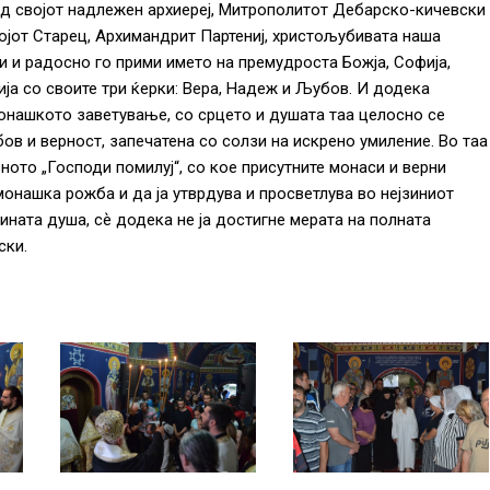
ред својот надлежен архиереј, Митрополитот Дебарско-кичевски
својот Старец, Архимандрит Партениј, христољубивата наша
 и радосно го прими името на премудроста Божја, Софија,
ја со своите три ќерки: Вера, Надеж и Љубов. И додека
монашкото заветување, со срцето и душата таа целосно се
бов и верност, запечатена со солзи на искрено умиление. Во таа
то „Господи помилуј“, со кое присутните монаси и верни
монашка рожба и да ја утврдува и просветлува во нејзиниот
ината душа, сѐ додека не ја достигне мерата на полната
ски.