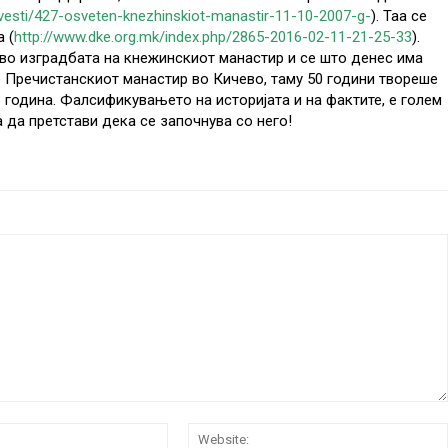
vesti/427-osveten-knezhinskiot-manastir-11-10-2007-g-
). Таа се
 (
http://www.dke.org.mk/index.php/2865-2016-02-11-21-25-33
).
во изградбата на кнежинскиот манастир и се што денес има
со Пречистанскиот манастир во Кичево, таму 50 години твореше
6 година. Фалсификувањето на историјата и на фактите, е голем
а да претстави дека се започнува со него!
Email:*