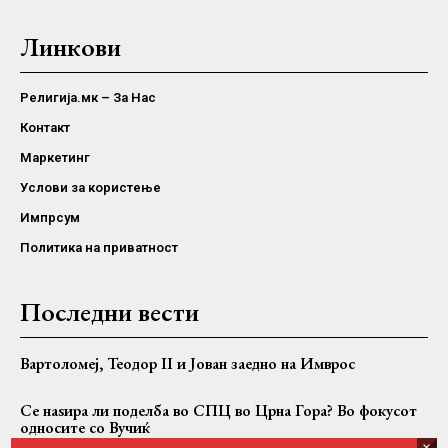
Линкови
Религија.мк – За Нас
Контакт
Маркетинг
Услови за користење
Импрсум
Политика на приватност
Последни вести
Вартоломеј, Теодор II и Јован заедно на Имврос
Се наѕира ли поделба во СПЦ во Црна Гора? Во фокусот
односите со Вучиќ