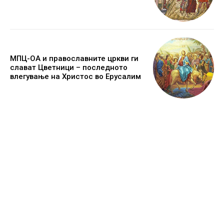
МПЦ-ОА и православните цркви ги
слават Цветници – последното
влегување на Христос во Ерусалим