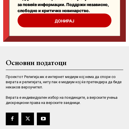
Основни податоци
Проектот Религија.мк е интернет медиум кој нема да спори со
верата и религијата, ниту пак е медиум кој ќе претендира да биде
некаков вероучител.
Верaта е индивидуален избор на поединците, а верските учења
дискрециони права на верските заедници.