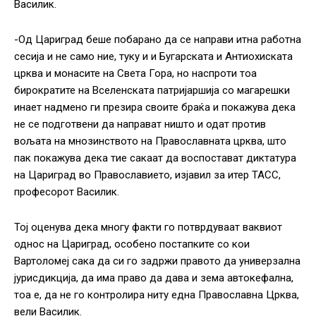
Василик.
-Од Цариград беше побарано да се направи итна работна
сесија и не само ние, туку и и Бугарската и Антиохиската
црква и монасите на Света Гора, но наспроти тоа
бирократите на Вселенската патријаршија со магарешки
инает надмено ги презира своите браќа и покажува дека
не се подготвени да направат ништо и одат против
вољата на мнозинството на Православната црква, што
пак покажува дека тие сакаат да воспостават диктатура
на Цариград во Православието, изјавил за итер ТАСС,
професорот Василик.
Тој оценува дека многу факти го потврдуваат ваквиот
однос на Цариград, особено постапките со кои
Вартоломеј сака да си го задржи правото да универзална
јурисдикција, да има право да дава и зема автокефална,
тоа е, да не го контролира ниту една Православна Црква,
вели Василик.