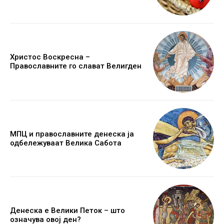
Христос Воскресна –
Православните го слават Велигден
МПЦ и православните денеска ја
одбележуваат Велика Сабота
Денеска е Велики Петок – што
означува овој ден?