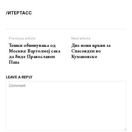
/ИТЕРТАСС
Previous article
Next article
Тешки обвинувања од
Две нови цркви за
Москва: Вартолмеј сака
Спасовден во
да биде Православен
Кумановско
Папа
LEAVE A REPLY