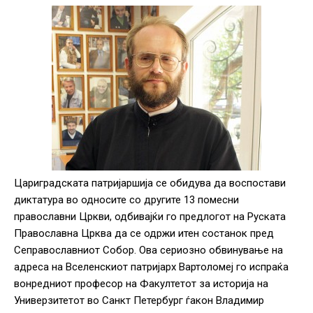
Цариградската патријаршија се обидува да воспостави
диктатура во односите со другите 13 помесни
православни Цркви, одбивајќи го предлогот на Руската
Православна Црква да се одржи итен состанок пред
Сеправославниот Собор. Ова сериозно обвинување на
адреса на Вселенскиот патријарх Вартоломеј го испраќа
вонредниот професор на Факултетот за историја на
Универзитетот во Санкт Петербург ѓакон Владимир