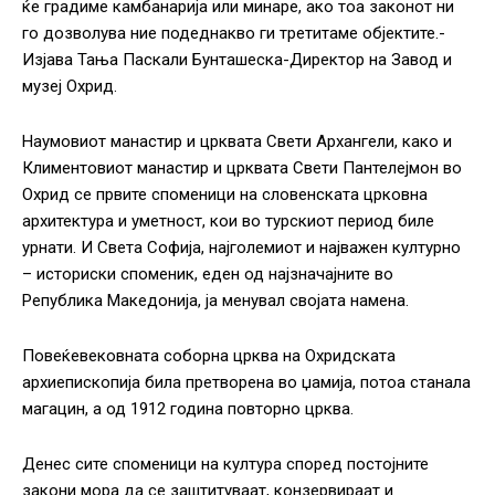
ќе градиме камбанарија или минаре, ако тоа законот ни
го дозволува ние подеднакво ги третитаме објектите.-
Изјава Тања Паскали Бунташеска-Дирeктор на Завод и
музеј Охрид.
Наумовиот манастир и црквата Свети Архангели, како и
Климентовиот манастир и црквата Свети Пантелејмон во
Охрид се првите споменици на словенската црковна
архитектура и уметност, кои во турскиот период биле
урнати. И Света Софија, најголемиот и најважен културно
– историски споменик, еден од најзначајните во
Република Македонија, ја менувал својата намена.
Повеќевековната соборна црква на Охридската
архиепископија била претворена во џамија, потоа станала
магацин, а од 1912 година повторно црква.
Денес сите споменици на култура според постојните
закони мора да се заштитуваат, конзервираат и