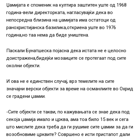
Џамијата е споменик на култира заштитен уште од 1968
година-вели директорката, нагласувајќи дека во
непосредна близина на џамијата има остатоци од
ранохристијанска базилика,откриена уште во 1976
година,но таа нема да биде уништена.
Паскали Бунатшеска појасна дека истата не е целосно
доистражена,бидејќи мозаиците се протегаат под сите
околни објекти.
И ова не е единствен случај, врз темелите на сите
значајни верски објекти за време на османлиите во Охрид
се градени џамии.
-Сите објекти се такви, по кажувањата се знае дека под
секоја џамија имало и црква, ама тоа било 15 век и сега
што мислите дека треба да ги рушиме сите џамии за да ги
возобновиме црквите? Совршено е исти пристапот дали