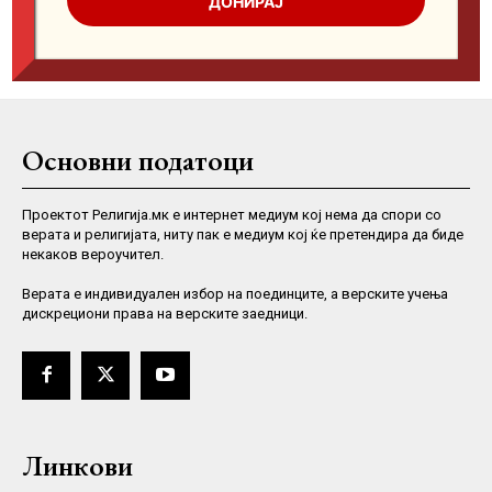
Основни податоци
Проектот Религија.мк е интернет медиум кој нема да спори со
верата и религијата, ниту пак е медиум кој ќе претендира да биде
некаков вероучител.
Верaта е индивидуален избор на поединците, а верските учења
дискрециони права на верските заедници.
Линкови