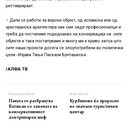
реставрираат.
– Дали се работи за верски објект, од исламска или од
христијанска архитектира ние сме овде професионалци и
треба да постапиме подеднакво на конзервација на сите
објекти и така постапуваме и многу ми е криво затоа што
сите наши проекти досега се злоупотребени во политички
цели.-Изјава Тања Паскали Бунташеска.
/АЛФА ТВ
Previous article
Next article
Папата го разбранува
Курбиново ќе прерасне
Ватикан со замената на
во значаен туристички
конзервативниот
центар
доктринарен шеф