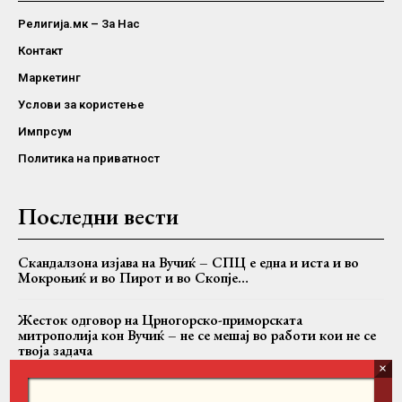
Религија.мк – За Нас
Контакт
Маркетинг
Услови за користење
Импрсум
Политика на приватност
Последни вести
Скандалзона изјава на Вучиќ – СПЦ е една и иста и во
Мокроњиќ и во Пирот и во Скопје…
Жесток одговор на Црногорско-приморската
митрополија кон Вучиќ – не се мешај во работи кои не се
твоја задача
Случајот Никанор: Дали БПЦ се соочува со критиките