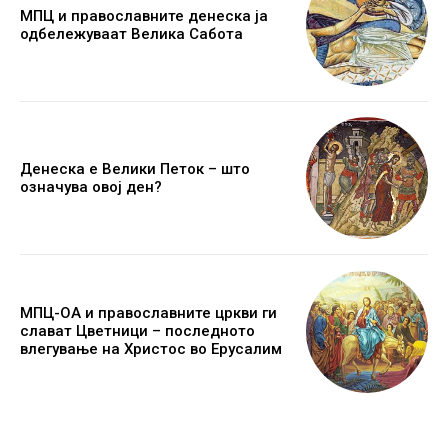
МПЦ и православните денеска ја
одбележуваат Велика Сабота
Денеска е Велики Петок – што
означува овој ден?
МПЦ-ОА и православните цркви ги
слават Цветници – последното
влегување на Христос во Ерусалим