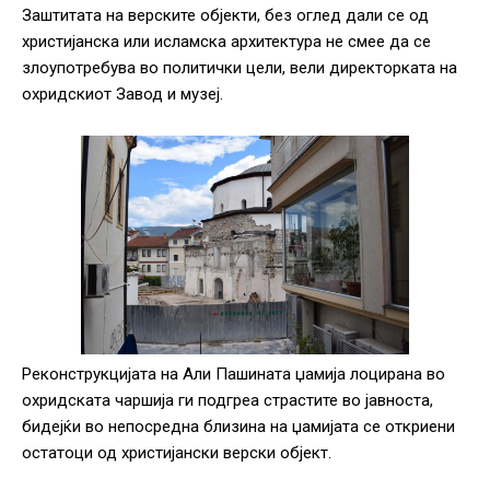
Заштитата на верските објекти, без оглед дали се од
христијанска или исламска архитектура не смее да се
злоупотребува во политички цели, вели директорката на
охридскиот Завод и музеј.
Реконструкцијата на Али Пашината џамија лоцирана во
охридската чаршија ги подгреа страстите во јавноста,
бидејќи во непосредна близина на џамијата се откриени
остатоци од христијански верски објект.