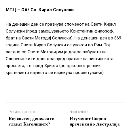
МПЦ – ОА/ Св. Кирил Солунски.
На денешен ден се празнува споменот на Свети Кирил
Солунски (пред замошувањето Константин филозоф,
брат на Свети Методиј Солунски). На денешен ден во 869
година Свети Кирил Солунски се упокои во Рим. Тој
заедно со Свети Методиј им ја дадоа азбуката на
Словените и ги доведоа пред вратите на вистинската
просвета, т.е. пред Христа (во црковнот речник
крштението најчесто се нарекува просветување).
Previous article
Next article
Кој светец денеска го
Игуменот Гаврил
слават Католиците?
пречекан во Австралија