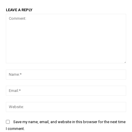
LEAVE A REPLY
Comment:
Na
Ema
Web
Save my name, email, and website in this browser for the next time
I comment.