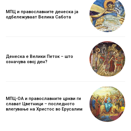
МПЦ и православните денеска ја
одбележуваат Велика Сабота
Денеска е Велики Петок – што
означува овој ден?
МПЦ-ОА и православните цркви ги
слават Цветници – последното
влегување на Христос во Ерусалим