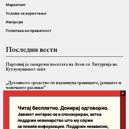
Маркетинг
Услови за користење
Импрсум
Политика на приватност
Последни вести
Партениј ја заокружи посетата на Атон со Литургија во
Кутлумушкиот скит
„Духовното сродство ги надминува границите, јазиците и
човечките разлики“
Македонската заедница во Сиднеј ја прослави Света
Петка, во храмот пристигна и чудотворна икона од Сибир
Читај бесплатно. Донирај одговорно.
Јавниот интерес не е спонзориран, затоа
поддржи новинарство што му служи
Пребарајте
за повеќе информации. Поддржи независно,