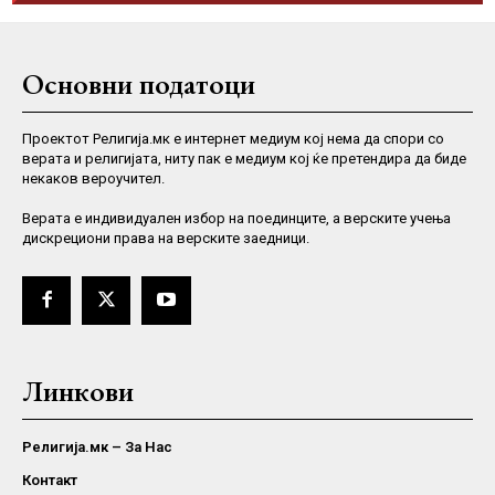
Основни податоци
Проектот Религија.мк е интернет медиум кој нема да спори со
верата и религијата, ниту пак е медиум кој ќе претендира да биде
некаков вероучител.
Верaта е индивидуален избор на поединците, а верските учења
дискрециони права на верските заедници.
Линкови
Религија.мк – За Нас
Контакт