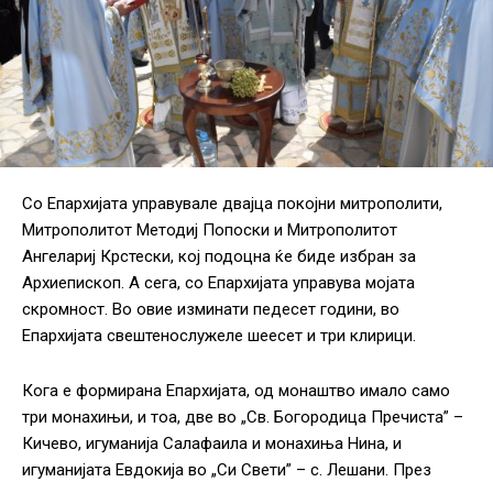
Со Епархијата управувале двајца покојни митрополити,
Митрополитот Методиј Попоски и Митрополитот
Ангелариј Крстески, кој подоцна ќе биде избран за
Архиепископ. А сега, со Епархијата управува мојата
скромност. Во овие изминати педесет години, во
Епархијата свештенослужеле шеесет и три клирици.
Кога е формирана Епархијата, од монаштво имало само
три монахињи, и тоа, две во „Св. Богородица Пречиста” –
Кичево, игуманија Салафаила и монахиња Нина, и
игуманијата Евдокија во „Си Свети” – с. Лешани. През