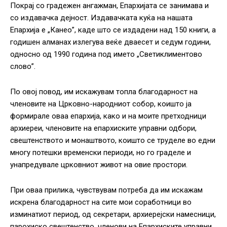
Покрај со градежен ангажман, Епархијата се занимава и
со издавачка дејност. Издавачката куќа на нашата
Епархија е „Канео”, каде што се издадени над 150 книги, а
годишен алманах излегува веќе дваесет и седум години,
односно од 1990 година под името „Светиклиментово
слово”.
По овој повод, им искажувам топла благодарност на
членовите на Црковно-народниот собор, коишто ја
формирале оваа епархија, како и на моите претходници
архиереи, членовите на епархиските управни одбори,
свештенството и монаштвото, коишто се труделе во едни
многу потешки временски периоди, но го граделе и
унапредувале црковниот живот на овие простори.
При оваа прилика, чувствувам потреба да им искажам
искрена благодарност на сите мои соработници во
изминатиот период, од секретари, архиерејски намесници,
парохиско свештенство, членови на Епархиските управни