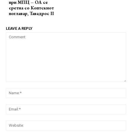
при МПЦ – ОА се
сретна со Коптскиот
поглавар, Тавадрос II
LEAVE A REPLY
Comment:
Na
Ema
Web