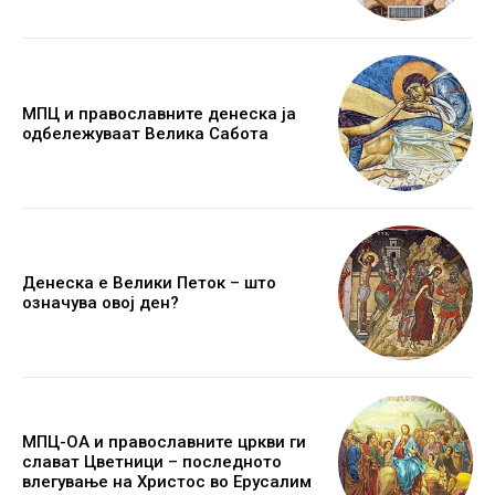
МПЦ и православните денеска ја
одбележуваат Велика Сабота
Денеска е Велики Петок – што
означува овој ден?
МПЦ-ОА и православните цркви ги
слават Цветници – последното
влегување на Христос во Ерусалим