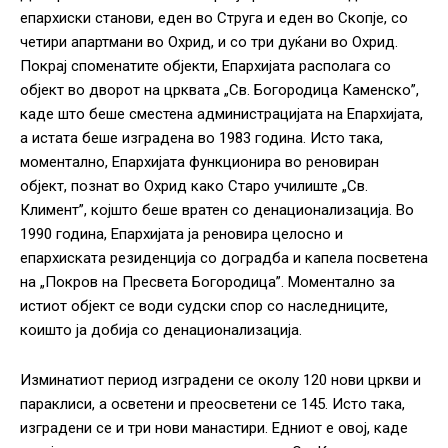
епархиски станови, еден во Струга и еден во Скопје, со
четири апартмани во Охрид, и со три дуќани во Охрид.
Покрај споменатите објекти, Епархијата располага со
објект во дворот на црквата „Св. Богородица Каменско”,
каде што беше сместена администрацијата на Епархијата,
а истата беше изградена во 1983 година. Исто така,
моментално, Епархијата функционира во реновиран
објект, познат во Охрид како Старо училиште „Св.
Климент”, којшто беше вратен со денационализација. Во
1990 година, Епархијата ја реновира целосно и
епархиската резиденција со доградба и капела посветена
на „Покров на Пресвета Богородица”. Моментално за
истиот објект се води судски спор со наследниците,
коишто ја добија со денационализација.
Изминатиот период изградени се околу 120 нови цркви и
параклиси, a oсветени и преoсветени се 145. Исто така,
изградени се и три нови манастири. Едниот е овој, каде