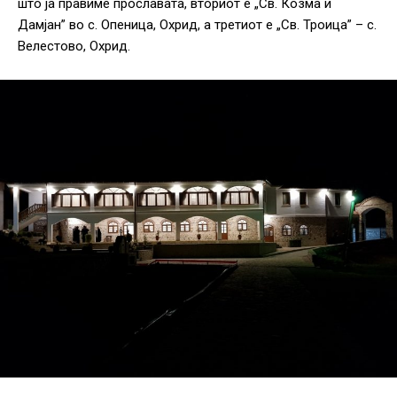
што ја правиме прославата, вториот е „Св. Козма и
Дамјан” во с. Опеница, Охрид, а третиот е „Св. Троица” – с.
Велестово, Охрид.