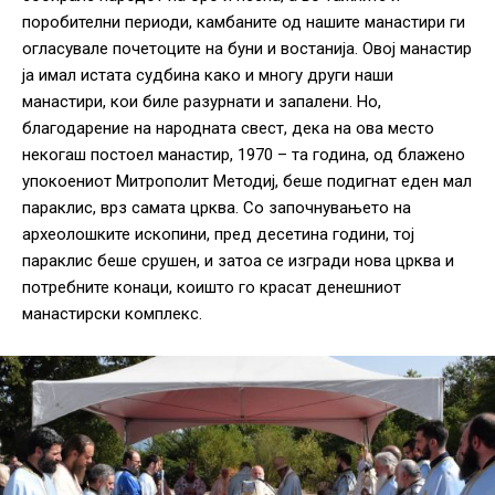
поробителни периоди, камбаните од нашите манастири ги
огласувале почетоците на буни и востанија. Овој манастир
ја имал истата судбина како и многу други наши
манастири, кои биле разурнати и запалени. Но,
благодарение на народната свест, дека на ова место
некогаш постоел манастир, 1970 – та година, од блажено
упокоениот Митрополит Методиј, беше подигнат еден мал
параклис, врз самата црква. Со започнувањето на
археолошките ископини, пред десетина години, тој
параклис беше срушен, и затоа се изгради нова црква и
потребните конаци, коишто го красат денешниот
манастирски комплекс.