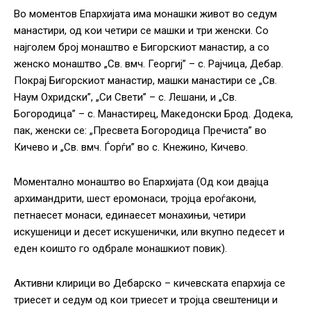
Во моментов Епархијата има монашки живот во седум
манастири, од кои четири се машки и три женски. Со
најголем број монаштво е Бигорскиот манастир, а со
женско монаштво „Св. вмч. Георгиј” – с. Рајчица, Дебар.
Покрај Бигорскиот манастир, машки манастири се „Св.
Наум Охридски”, „Си Свети” – с. Лешани, и „Св.
Богородица” – с. Манастирец, Македонски Брод. Додека,
пак, женски се: „Пресвета Богородица Пречиста” во
Кичево и „Св. вмч. Ѓорѓи” во с. Кнежино, Кичево.
Моментално монаштво во Епархијата (Од кои двајца
архимандрити, шест еромонаси, тројца ероѓакони,
петнаесет монаси, единаесет монахињи, четири
искушеници и десет искушенички, или вкупно педесет и
еден коишто го одбрале монашкиот повик).
Активни клирици во Дебарско – кичевската епархија се
триесет и седум од кои триесет и тројца свештеници и