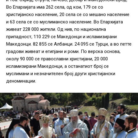
Во Епархијата има 262 села, од кои, 179 се со
христијанско население, 20 села се со мешано население
и 63 села се со муслиманско население. Во Епархијата
живеат 228 000 жители. Од нив, по национална
припадност, 110 229 се Македонци и исламизирани
Македонци. 82 855 се Албанци. 24 095 се Турци, а во петте
градови живеат и египјани и роми. По верска основа,
околу 90 000 се православни христијани, 20 000
исламизирани Македонци, а останатиот број се
муслимани и незначителен број други христијански
деноминации.