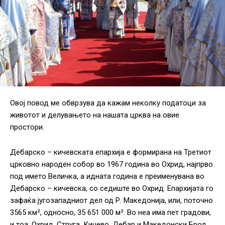
Овој повод ме обврзува да кажам неколку податоци за
животот и делувањето на нашата црква на овие
простори.
Дебарско – кичевската епархија е формирана на Третиот
црковно народен собор во 1967 година во Охрид, најпрво
под името Величка, а идната година е преименувана во
Дебарско – кичевска, со седиште во Охрид. Епархијата го
зафаќа југозападниот дел од Р. Македонија, или, поточно
3565 км², односно, 35 651 000 м². Во неа има пет градови,
и тоа: Охрид, Струга, Кичево, Дебар и Македонски Брод.