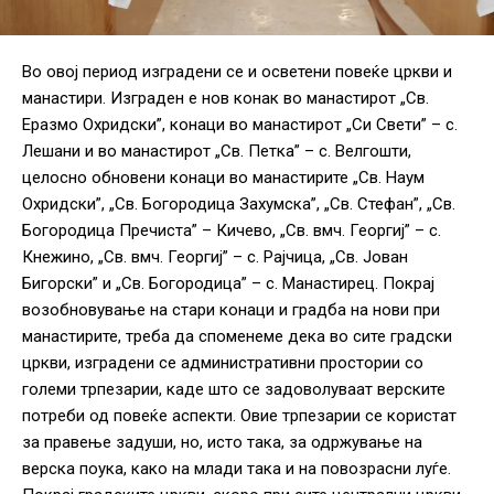
Во овој период изградени се и осветени повеќе цркви и
манастири. Изграден е нов конак во манастирот „Св.
Еразмо Охридски”, конаци во манастирот „Си Свети” – с.
Лешани и во манастирот „Св. Петка” – с. Велгошти,
целосно обновени конаци во манастирите „Св. Наум
Охридски”, „Св. Богородица Захумска”, „Св. Стефан”, „Св.
Богородица Пречиста” – Кичево, „Св. вмч. Георгиј” – с.
Кнежино, „Св. вмч. Георгиј” – с. Рајчица, „Св. Јован
Бигорски” и „Св. Богородица” – с. Манастирец. Покрај
возобновување на стари конаци и градба на нови при
манастирите, треба да споменеме дека во сите градски
цркви, изградени се административни простории со
големи трпезарии, каде што се задоволуваат верските
потреби од повеќе аспекти. Овие трпезарии се користат
за правење задуши, но, исто така, за одржување на
верска поука, како на млади така и на повозрасни луѓе.