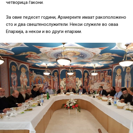
четворица ѓакони.
За овие педесет години, Архиереите имаат ракоположено
сто и два свештенослужители. Некои служеле во оваа
Епархија, а некои и во други епархии.