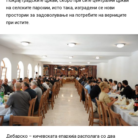
Покрај градските цркви, скоро при сите централни цркви
на селските парохии, исто така, изградени се нови
простории за задоволување на потребите на верниците
при истите.
Дебарско – кичевската епархија располага со два