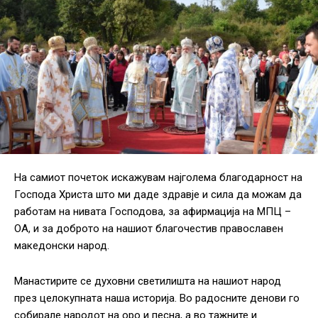
На самиот почеток искажувам најголема благодарност на
Господа Христа што ми даде здравје и сила да можам да
работам на нивата Господова, за афирмација на МПЦ –
ОА, и за доброто на нашиот благочестив православен
македонски народ.
Манастирите се духовни светилишта на нашиот народ
през целокупната наша историја. Во радосните денови го
собирале народот на оро и песна, а во тажните и