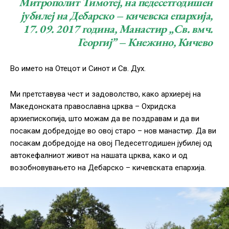
Митрополит Тимотеј, на педесетгодишен
јубилеј на Дебарско – кичевска епархија,
17. 09. 2017 година, Манастир „Св. вмч.
Георгиј” – Кнежино, Кичево
Во името на Отецот и Синот и Св. Дух.
Ми претставува чест и задоволство, како архиереј на
Македонската православна црква – Охридска
архиепископија, што можам да ве поздравам и да ви
посакам добредојде во овој старо – нов манастир. Да ви
посакам добредојде на овој Педесетгодишен јубилеј од
автокефалниот живот на нашата црква, како и од
возобновувањето на Дебарско – кичевската епархија.