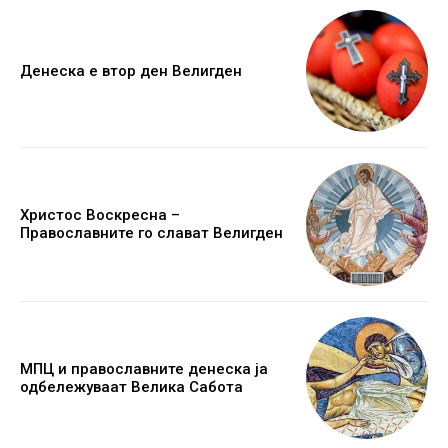
Денеска е втор ден Велигден
Христос Воскресна –
Православните го слават Велигден
МПЦ и православните денеска ја
одбележуваат Велика Сабота