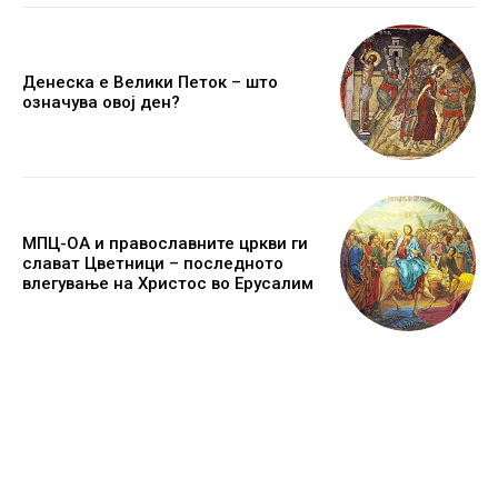
Денеска е Велики Петок – што
означува овој ден?
МПЦ-ОА и православните цркви ги
слават Цветници – последното
влегување на Христос во Ерусалим