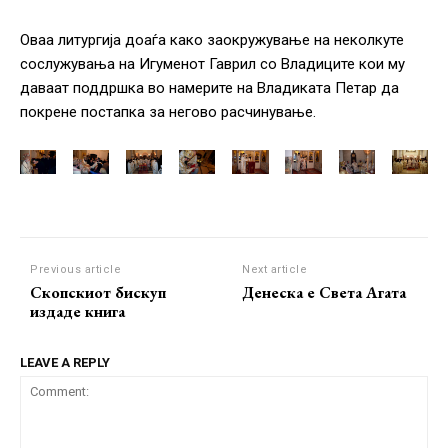
Оваа литургија доаѓа како заокружување на неколкуте
сослужувања на Игуменот Гаврил со Владиците кои му
даваат поддршка во намерите на Владиката Петар да
покрене постапка за негово расчинување.
Previous article
Next article
Скопскиот бискуп
Денеска е Света Агата
издаде книга
LEAVE A REPLY