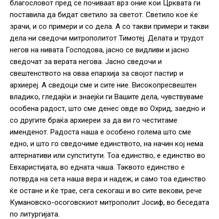
благословот пред се почиваат врз оние кои Црквата ги
поставила да бидат светило за светот. Светило кое ќе
зрачи, и со примери и со дела. А со такви примери и такви
дела ни сведочи митрополитот Тимотеј. Делата и трудот
негов на нивата Господова, јасно се видливи и јасно
сведочат за верата негова. Јасно сведочи и
свештенството на оваа епархија за својот пастир и
архиереј. А сведоци сме и сите ние. Високопресвештен
владико, гледајќи и знаејќи ги Вашите дела, чувствуваме
особена радост, што сме денес овде во Охрид, заедно и
со другите браќа архиереи за да ви го честитаме
именденот. Радоста наша е особено голема што сме
едно, и што го сведочиме единството, на начин кој нема
алтернативи или супститути. Тоа единство, е единство во
Евхаристијата, во едната чаша. Таквото единство е
потврда на сета наша вера и надеж, и само тоа единство
ќе остане и ќе трае, сега секогаш и во сите векови, рече
Кумановско-осоговскиот митрополит Јосиф, во беседата
по литургијата.