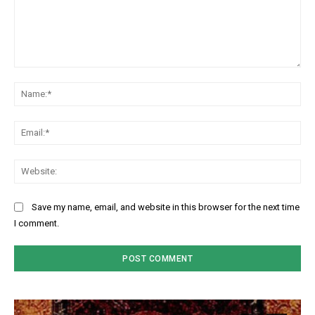
Comment:
Na
Ema
Web
Save my name, email, and website in this browser for the next time
I comment.