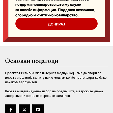
Основни податоци
Проектот Религија.мк е интернет медиум кој нема да спори со
верата и религијата, ниту пак е медиум кој ќе претендира да биде
некаков вероучител.
Верaта е индивидуален избор на поединците, а верските учења
дискрециони права на верските заедници.