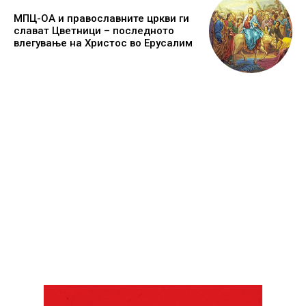
МПЦ-ОА и православните цркви ги
слават Цветници – последното
влегување на Христос во Ерусалим