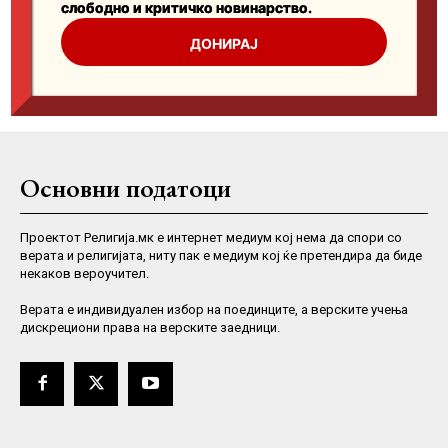
Основни податоци
Проектот Религија.мк е интернет медиум кој нема да спори со
верата и религијата, ниту пак е медиум кој ќе претендира да биде
некаков вероучител.
Верaта е индивидуален избор на поединците, а верските учења
дискрециони права на верските заедници.