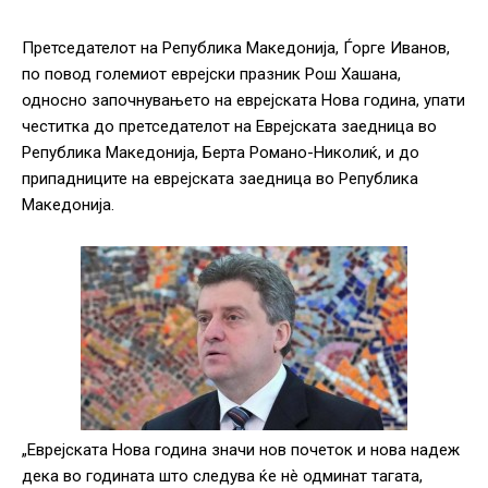
Претседателот на Република Македонија, Ѓорге Иванов,
по повод големиот еврејски празник Рош Хашана,
односно започнувањето на еврејската Нова година, упати
честитка до претседателот на Еврејската заедница во
Република Македонија, Берта Романо-Николиќ, и до
припадниците на еврејската заедница во Република
Македонија.
„Еврејската Нова година значи нов почеток и нова надеж
дека во годината што следува ќе нè одминат тагата,