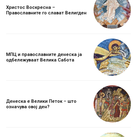
Христос Воскресна –
Православните го слават Велигден
МПЦ и православните денеска ја
одбележуваат Велика Сабота
Денеска е Велики Петок – што
означува овој ден?