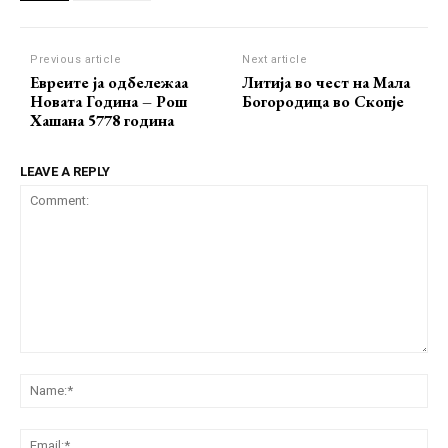
Previous article
Next article
Евреите ја одбележаа
Литија во чест на Мала
Новата Година – Рош
Богородица во Скопје
Хашана 5778 година
LEAVE A REPLY
Comment:
Na
Ema