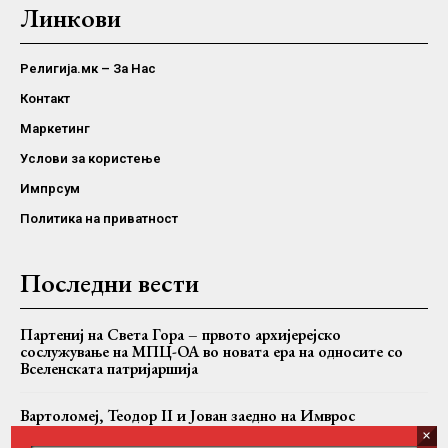
Линкови
Религија.мк – За Нас
Контакт
Маркетинг
Услови за користење
Импрсум
Политика на приватност
Последни вести
Партениј на Света Гора – првото архијерејско
сослужување на МПЦ-ОА во новата ера на односите со
Вселенската патријаршија
Вартоломеј, Теодор II и Јован заедно на Имврос