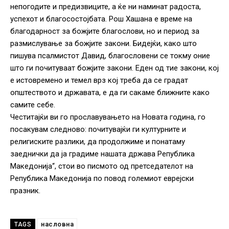
непогодите и предизвиците, а ќе ни наминат радоста,
успехот и благосостојбата. Рош Хашана е време на
благодарност за божјите благослови, но и период за
размислување за божјите закони. Бидејќи, како што
пишува псалмистот Давид, благословени се токму оние
што ги почитуваат божјите закони. Еден од тие закони, кој
е истовремено и темел врз кој треба да се градат
општеството и државата, е да ги сакаме ближните како
самите себе.
Честитајќи ви го прославувањето на Новата година, го
посакувам следново: почитувајќи ги културните и
религиските разлики, да продолжиме и понатаму
заеднички да ја градиме нашата држава Република
Македонија“, стои во писмото од претседателот на
Република Македонија по повод големиот еврејски
празник.
насловна
TAGS