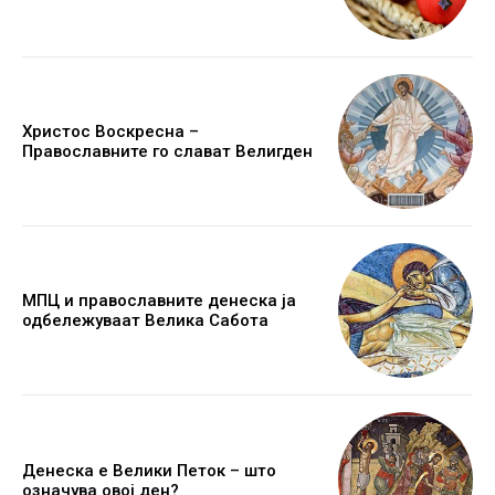
Христос Воскресна –
Православните го слават Велигден
МПЦ и православните денеска ја
одбележуваат Велика Сабота
Денеска е Велики Петок – што
означува овој ден?