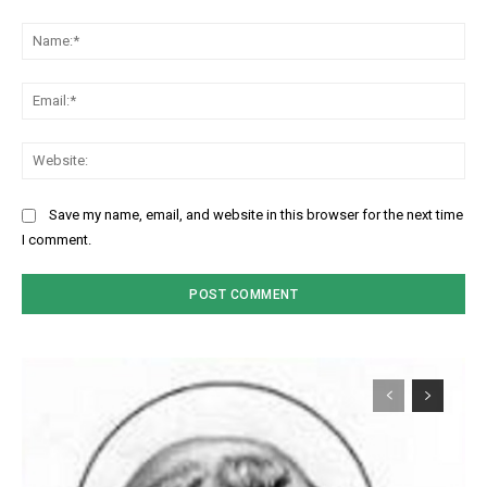
Comment:
Na
Ema
Web
Save my name, email, and website in this browser for the next time
I comment.