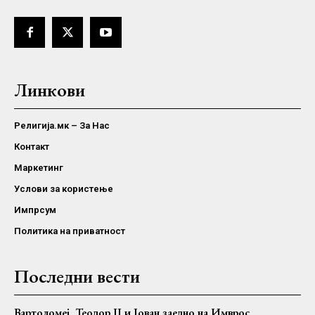
Линкови
Религија.мк – За Нас
Контакт
Маркетинг
Услови за користење
Импрсум
Политика на приватност
Последни вести
Вартоломеј, Теодор II и Јован заедно на Имврос