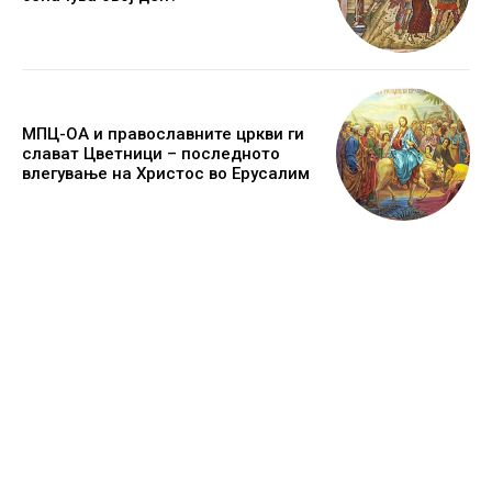
МПЦ-ОА и православните цркви ги
слават Цветници – последното
влегување на Христос во Ерусалим