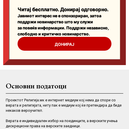
Основни податоци
Проектот Религија.мк е интернет медиум кој нема да спори со
верата и религијата, ниту пак е медиум кој ќе претендира да биде
некаков вероучител.
Верaта е индивидуален избор на поединците, а верските учења
дискрециони права на верските заедници.