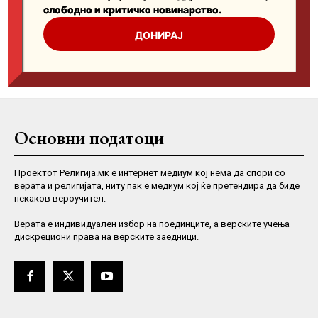
Основни податоци
Проектот Религија.мк е интернет медиум кој нема да спори со
верата и религијата, ниту пак е медиум кој ќе претендира да биде
некаков вероучител.
Верaта е индивидуален избор на поединците, а верските учења
дискрециони права на верските заедници.