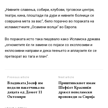
„Нивните славења, собири, клубови, трговски центри,
театри, кина, плоштади па дури и нивните болници се
совршена мета за вас“, било порачно во пораката на
исламистчките „Осамени волци“ во Европа.
Во пораката исто така пишувало како Исламска држава
„огнометите ќе ги замени со појаси со експлозиви и
екплозивни направи и дека пеењето и аплаузите ќе се
претворат во тага и плач“.
Previous article
Next article
Владиката Јосиф им
Приштинскиот имам
подели пакетчиња на
Шефќет Красниќи
децата од Домот 11
држел неисламски
Октомври
проповеди за Сирија