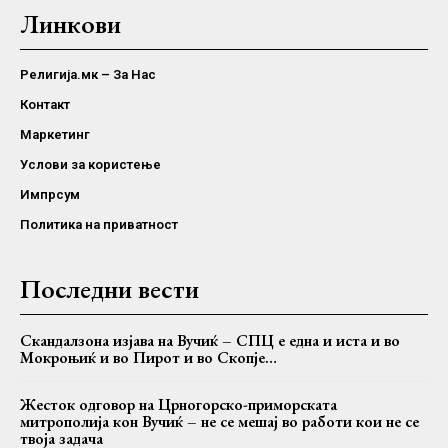
Линкови
Религија.мк – За Нас
Контакт
Маркетинг
Услови за користење
Импрсум
Политика на приватност
Последни вести
Скандалзона изјава на Вучиќ – СПЦ е една и иста и во
Мокроњиќ и во Пирот и во Скопје…
Жесток одговор на Црногорско-приморската
митрополија кон Вучиќ – не се мешај во работи кои не се
твоја задача