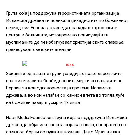
Група која ја поддржува терористичката организација
Исламска држава ги повикала џихадистите по божиќниот
период низ Европа да изведат напади по трговските
центри и болниците, истовремено повикувајќи ги
муслиманите да ги избегнуваат христијанските славења,
пренесуваат светските агенции.
Заканите од ваквите групи уследија откако европските
власти ги засилја безбедносните мерки по нападите во
Берлин за кои одговорноста ја презема Исламска
држава, а во кои напаѓач со камион влета во топла луѓе
на божиќен пазар и усмрти 12 лица.
Nasir Media Foundation, група која ја поддржува Исламска
држава, ја објавила својата порака онлајн, пропратена со
слика од борци со пушки и ножеви, Дедо Мраз и елка.