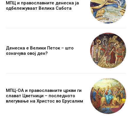
МПЦ и православните денеска ја
одбележуваат Велика Сабота
Денеска е Велики Петок – што
означува овој ден?
МПЦ-ОА и православните цркви ги
слават Цветници – последното
влегување на Христос во Ерусалим