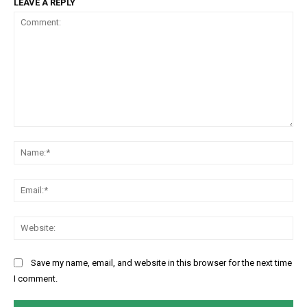
LEAVE A REPLY
Comment:
Na
Ema
Web
Save my name, email, and website in this browser for the next time
I comment.