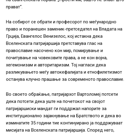
прават“.
На собирот се обрати и професорот по меѓународно
право и поранешен заменик-претседател на Владата на
Грција, Евангелос Венизелос, кој истакна дека
Вселенската патријаршија претставува глас на
православие насочено кон мир, помирување и
почитување на човековите права, а не кон војна,
хегемонизам и авторитаризам. Тој нагласи дека
разликувањето меѓу автокефалијата и етнофилетизмот
останува клучно прашање за современото православие.
Во своето обраќање, патријархот Вартоломеј потсети
дека потсети дека уште на почетокот на својот
патријаршиски мандат ги поддржал напорите за
институционално зајакнување на Братството и дека во
изминатите 35 години тие континуирано ја поддржуваат
мисијата на Вселенската патријаршија.
Според него,