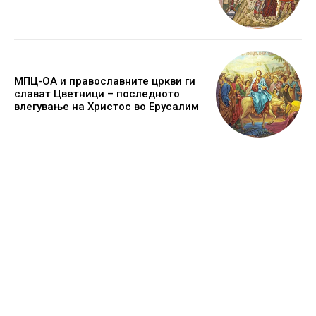
МПЦ-ОА и православните цркви ги
слават Цветници – последното
влегување на Христос во Ерусалим