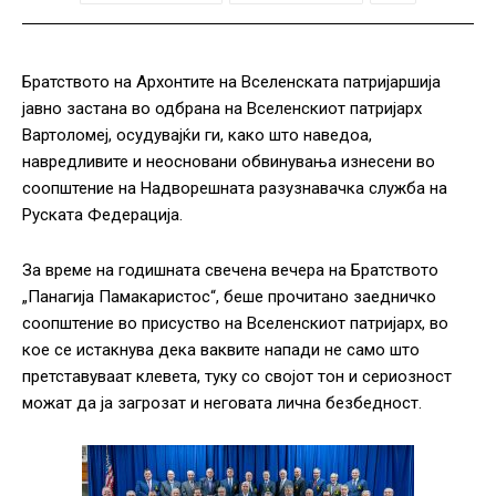
Братството на Архонтите на Вселенската патријаршија
јавно застана во одбрана на Вселенскиот патријарх
Вартоломеј, осудувајќи ги, како што наведоа,
навредливите и неосновани обвинувања изнесени во
соопштение на Надворешната разузнавачка служба на
Руската Федерација.
За време на годишната свечена вечера на Братството
„Панагија Памакаристос“, беше прочитано заедничко
соопштение во присуство на Вселенскиот патријарх, во
кое се истакнува дека ваквите напади не само што
претставуваат клевета, туку со својот тон и сериозност
можат да ја загрозат и неговата лична безбедност.