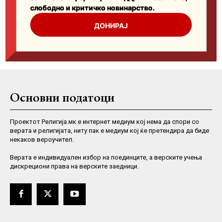
Основни податоци
Проектот Религија.мк е интернет медиум кој нема да спори со
верата и религијата, ниту пак е медиум кој ќе претендира да биде
некаков вероучител.
Верaта е индивидуален избор на поединците, а верските учења
дискрециони права на верските заедници.