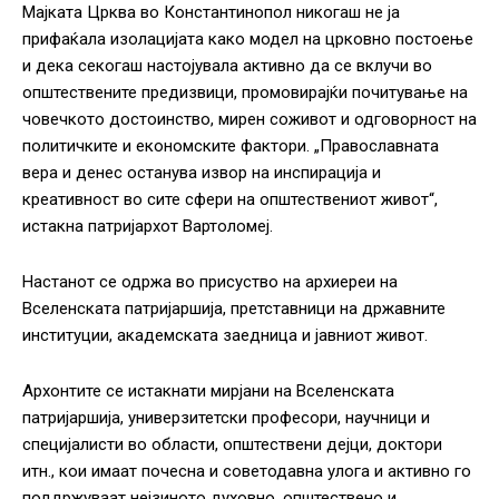
Мајката Црква во Константинопол
никогаш не ја
прифаќала изолацијата како модел на црковно постоење
и дека секогаш настојувала активно да се вклучи во
општествените предизвици, промовирајќи почитување на
човечкото достоинство, мирен соживот и одговорност на
политичките и економските фактори. „Православната
вера и денес останува извор на инспирација и
креативност во сите сфери на општествениот живот“,
истакна патријархот Вартоломеј.
Настанот се одржа во присуство на архиереи на
Вселенската патријаршија, претставници на државните
институции, академската заедница и јавниот живот.
Архонтите се истакнати мирјани на Вселенската
патријаршија, универзитетски професори, научници и
специјалисти во области, општествени дејци, доктори
итн., кои имаат почесна и советодавна улога и активно го
поддржуваат нејзиното духовно, општествено и