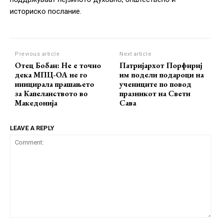
историско послание.
Previous article
Next article
Отец Бобан: Не е точно
Патријархот Порфириј
дека МПЦ-ОА не го
им подели подароци на
иницирала прашањето
учениците по повод
за Капеланството во
празникот на Свети
Македонија
Сава
LEAVE A REPLY