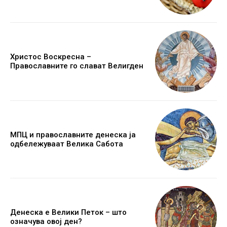
Христос Воскресна –
Православните го слават Велигден
МПЦ и православните денеска ја
одбележуваат Велика Сабота
Денеска е Велики Петок – што
означува овој ден?