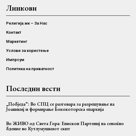
Линкови
Религија.мк – За Нас
Контакт
Маркетинг
Услови за користење
Импрсум
Политика на приватност
Последни вести
„Побједа“: Во СПЦ се разговара за разрешување на
Јоаникиј и формирање Бококоторска епархија
Во ЖИВО од Света Гора: Епископ Партениј на сеноќно
бдение во Кутлумушкиот скит