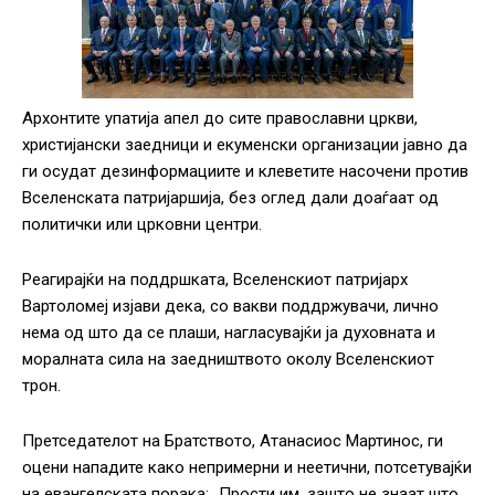
Архонтите упатија апел до сите православни цркви,
христијански заедници и екуменски организации јавно да
ги осудат дезинформациите и клеветите насочени против
Вселенската патријаршија, без оглед дали доаѓаат од
политички или црковни центри.
Реагирајќи на поддршката, Вселенскиот патријарх
Вартоломеј изјави дека, со вакви поддржувачи, лично
нема од што да се плаши, нагласувајќи ја духовната и
моралната сила на заедништвото околу Вселенскиот
трон.
Претседателот на Братството, Атанасиос Мартинос, ги
оцени нападите како непримерни и неетични, потсетувајќи
на евангелската порака
:
„Прости им, зашто не знаат што