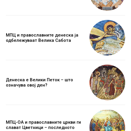
МПЦ и православните денеска ја
одбележуваат Велика Сабота
Денеска е Велики Петок – што
означува овој ден?
МПЦ-ОА и православните цркви ги
слават Цветници – последното