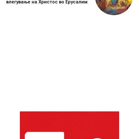
влегување на Христос во Ерусалим