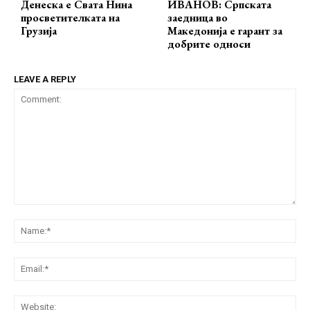
Денеска е Свата Нина
ИВАНОВ: Српската
просветителката на
заедница во
Грузија
Македонија е гарант за
добрите односи
LEAVE A REPLY
Comment:
Na
Ema
Web