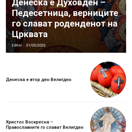
Денеска е Духовден –
Педесетница, верниците
го слават роденденот на
Црквата
Editor
-
31/05/2026
Денеска е втор ден Велигден
Христос Воскресна –
Православните го слават Велигден