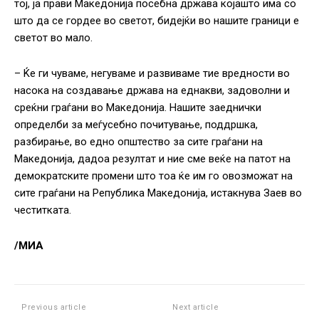
тој, ја прави Македонија посебна држава којашто има со
што да се гордее во светот, бидејќи во нашите граници е
светот во мало.
– Ќе ги чуваме, негуваме и развиваме тие вредности во
насока на создавање држава на еднакви, задоволни и
среќни граѓани во Македонија. Нашите заеднички
определби за меѓусебно почитување, поддршка,
разбирање, во едно општество за сите граѓани на
Македонија, дадоа резултат и ние сме веќе на патот на
демократските промени што тоа ќе им го овозможат на
сите граѓани на Република Македонија, истакнува Заев во
честитката.
/МИА
Previous article
Next article