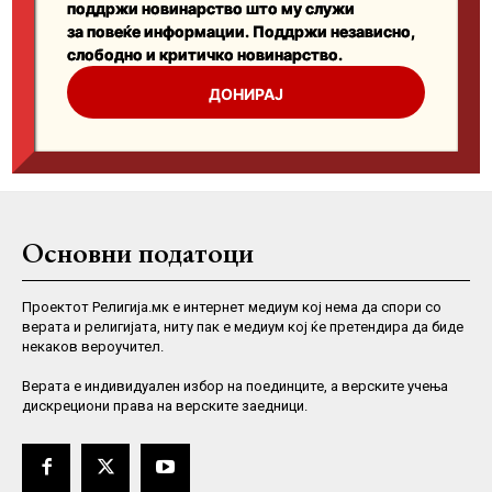
Основни податоци
Проектот Религија.мк е интернет медиум кој нема да спори со
верата и религијата, ниту пак е медиум кој ќе претендира да биде
некаков вероучител.
Верaта е индивидуален избор на поединците, а верските учења
дискрециони права на верските заедници.