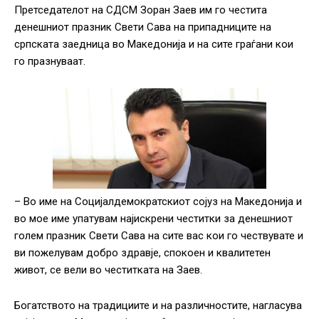
Претседателот на СДСМ Зоран Заев им го честита
денешниот празник Свети Сава на припадниците на
српската заедница во Македонија и на сите граѓани кои
го празнуваат.
– Во име на Социјалдемократскиот сојуз на Македонија и
во мое име упатувам најискрени честитки за денешниот
голем празник Свети Сава на сите вас кои го чествувате и
ви пожелувам добро здравје, спокоен и квалитетен
живот, се вели во честитката на Заев.
Богатството на традициите и на различностите, нагласува