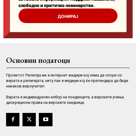
Основни податоци
Проектот Религија.мк е интернет медиум кој нема да спори со
верата и религијата, ниту пак е медиум кој ќе претендира да биде
некаков вероучител.
Верaта е индивидуален избор на поединците, а верските учења
дискрециони права на верските заедници.