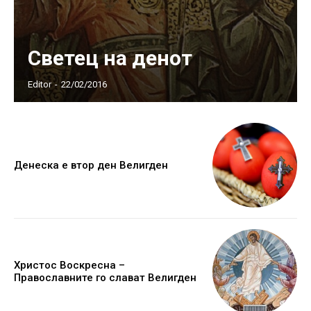
Светец на денот
Editor
-
22/02/2016
Денеска е втор ден Велигден
Христос Воскресна –
Православните го слават Велигден