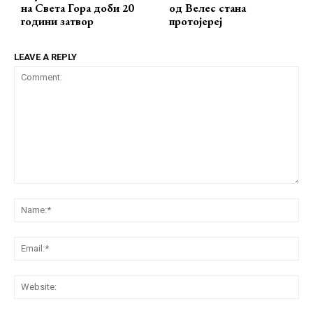
на Света Гора доби 20
од Велес стана
години затвор
протојереј
LEAVE A REPLY
Comment:
Na
Ema
Web