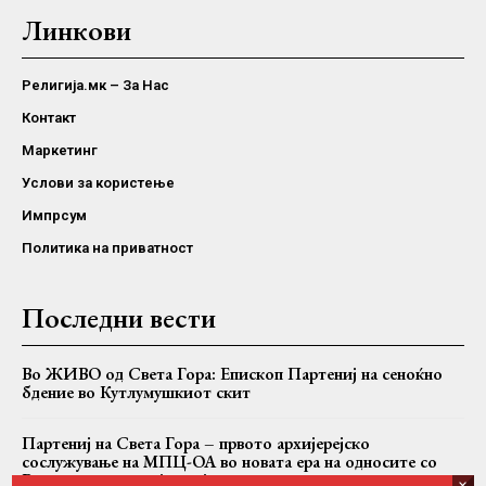
Линкови
Религија.мк – За Нас
Контакт
Маркетинг
Услови за користење
Импрсум
Политика на приватност
Последни вести
Во ЖИВО од Света Гора: Епископ Партениј на сеноќно
бдение во Кутлумушкиот скит
Партениј на Света Гора – првото архијерејско
сослужување на МПЦ-ОА во новата ера на односите со
Вселенската патријаршија