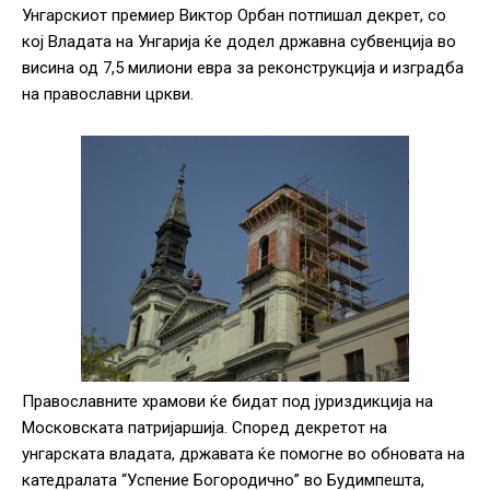
Унгарскиот премиер Виктор Орбан потпишал декрет, со
кој Владата на Унгарија ќе додел државна субвенција во
висина од 7,5 милиони евра за реконструкција и изградба
на православни цркви.
Православните храмови ќе бидат под јуриздикција на
Московската патријаршија. Според декретот на
унгарската владата, државата ќе помогне во обновата на
катедралата “Успение Богородично” во Будимпешта,