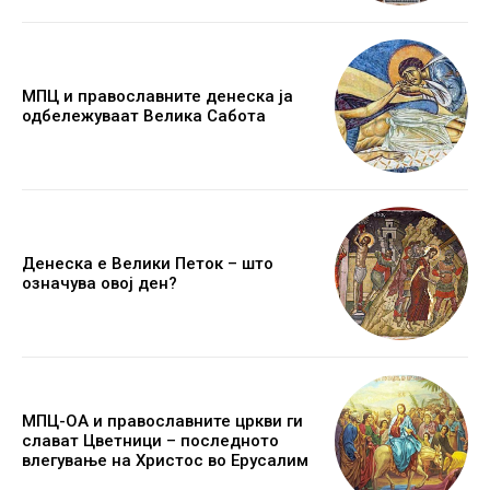
МПЦ и православните денеска ја
одбележуваат Велика Сабота
Денеска е Велики Петок – што
означува овој ден?
МПЦ-ОА и православните цркви ги
слават Цветници – последното
влегување на Христос во Ерусалим