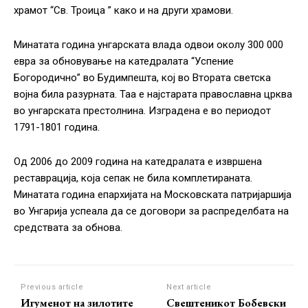
храмот “Св. Троица ” како и на други храмови.
Минатата година унгарската влада одвои околу 300 000
евра за обновување на катедралата “Успение
Богородично” во Будимпешта, кој во Втората светска
војна била разурната. Таа е најстарата православна црква
во унгарската престолнина. Изградена е во периодот
1791-1801 година.
Од 2006 до 2009 година на катедралата е извршена
реставрација, која сепак не била комплетираната.
Минатата година епархијата на Московската патријаршија
во Унгарија успеала да се договори за распределбата на
средствата за обнова.
Previous article
Next article
Игуменот на зилотите
Свештеникот Бобевски