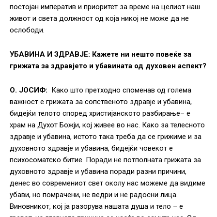
постојан императив и приоритет за време на целиот наш
живот и света должност од која никој не може да не
ослободи.
УБАВИНА И ЗДРАВЈЕ: Кажете ни нешто повеќе за
грижата за здравјето и убавината од духовен аспект?
О. ЈОСИФ:
Како што претходно споменав од голема
важност е грижата за сопственото здравје и убавина,
бидејќи телото според христијанското разбирање– е
храм на Духот Божји, кој живее во нас. Како за телесното
здравје и убавина, истото така треба да се грижиме и за
духовното здравје и убавина, бидејќи човекот е
психосоматско битие. Поради не потполната грижата за
духовното здравје и убавина поради разни причини,
денес во современиот свет околу нас можеме да видиме
убави, но помрачени, не ведри и не радосни лица.
Виновникот, кој ја разорува нашата душа и тело – е