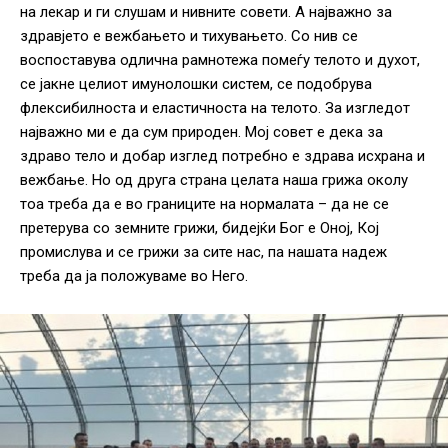
на лекар и ги слушам и нивните совети. А најважно за
здравјето е вежбањето и тихувањето. Со нив се
воспоставува одлична рамнотежа помеѓу телото и духот,
се јакне целиот имунолошки систем, се подобрува
флексибилноста и еластичноста на телото. За изгледот
најважно ми е да сум природен. Мој совет е дека за
здраво тело и добар изглед потребно е здрава исхрана и
вежбање. Но од друга страна целата наша грижа околу
тоа треба да е во границите на нормалата – да не се
претерува со земните грижи, бидејќи Бог е Оној, Кој
промислува и се грижи за сите нас, па нашата надеж
треба да ја положуваме во Него.