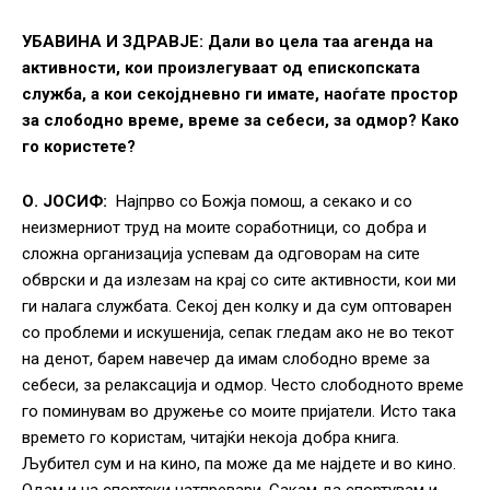
УБАВИНА И ЗДРАВЈЕ:
Дали во цела таа агенда на
активности, кои произлегуваат од епископската
служба, а кои секојдневно ги имате, наоѓате простор
за слободно време, време за себеси, за одмор? Како
го користете?
О. ЈОСИФ:
Најпрво со Божја помош, а секако и со
неизмерниот труд на моите соработници, со добра и
сложна организација успевам да одговорам на сите
обврски и да излезам на крај со сите активности, кои ми
ги налага службата. Секој ден колку и да сум оптоварен
со проблеми и искушенија, сепак гледам ако не во текот
на денот, барем навечер да имам слободно време за
себеси, за релаксација и одмор. Често слободното време
го поминувам во дружење со моите пријатели. Исто така
времето го користам, читајќи некоја добра книга.
Љубител сум и на кино, па може да ме најдете и во кино.