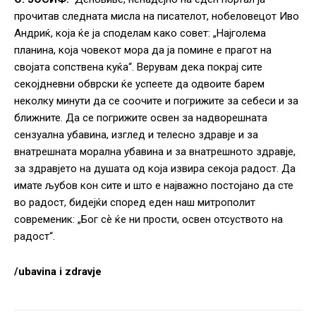
прочитав следната мисла на писателот, нобеловецот Иво
Андриќ, која ќе ја споделам како совет: „Најголема
планина, која човекот мора да ја помине е прагот на
својата сопствена куќа“. Верувам дека покрај сите
секојдневни обврски ќе успеете да одвоите барем
неколку минути да се соочите и погрижите за себеси и за
ближните. Да се погрижите освен за надворешната
сензуална убавина, изглед и телесно здравје и за
внатрешната морална убавина и за внатрешното здравје,
за здравјето на душата од која извира секоја радост. Да
имате љубов кон сите и што е најважно постојано да сте
во радост, бидејќи според еден наш митрополит
современик: „Бог сѐ ќе ни прости, освен отсуството на
радост“.
/ubavina i zdravje