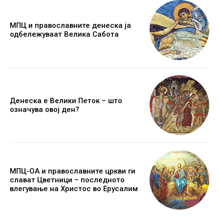
МПЦ и православните денеска ја
одбележуваат Велика Сабота
Денеска е Велики Петок – што
означува овој ден?
МПЦ-ОА и православните цркви ги
слават Цветници – последното
влегување на Христос во Ерусалим