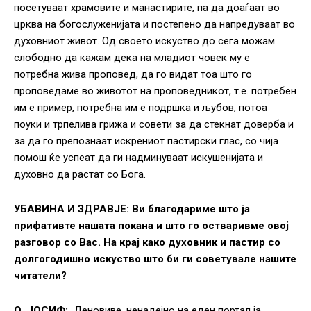
посетуваат храмовите и манастирите, па да доаѓаат во
црква на богослуженијата и постепено да напредуваат во
духовниот живот. Од своето искуство до сега можам
слободно да кажам дека на младиот човек му е
потребна жива проповед, да го видат тоа што го
проповедаме во животот на проповедникот, т.е. потребен
им е пример, потребна им е подршка и љубов, потоа
поуки и трпелива грижа и совети за да стекнат доверба и
за да го препознаат искрениот пастирски глас, со чија
помош ќе успеат да ги надминуваат искушенијата и
духовно да растат со Бога.
УБАВИНА И ЗДРАВЈЕ: Ви благодариме што ја
прифативте нашата покана и што го остваривме овој
разговор со Вас. На крај како духовник и пастир со
долгогодишно искуство што би ги советувале нашите
читатели?
О. ЈОСИФ:
Деновиве, ненадејно на еден портал ја