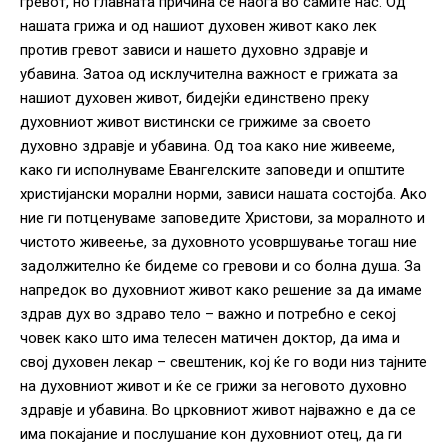
гревот, но главната причина се наоѓа во самите нас. Од
нашата грижа и од нашиот духовен живот како лек
против гревот зависи и нашето духовно здравје и
убавина. Затоа од исклучителна важност е грижата за
нашиот духовен живот, бидејќи единствено преку
духовниот живот вистински се грижиме за своето
духовно здравје и убавина. Од тоа како ние живееме,
како ги исполнуваме Евангелските заповеди и општите
христијански морални норми, зависи нашата состојба. Ако
ние ги потценуваме заповедите Христови, за моралното и
чистото живеење, за духовното усовршување тогаш ние
задолжително ќе бидеме со гревови и со болна душа. За
напредок во духовниот живот како решение за да имаме
здрав дух во здраво тело – важно и потребно е секој
човек како што има телесен матичен доктор, да има и
свој духовен лекар – свештеник, кој ќе го води низ тајните
на духовниот живот и ќе се грижи за неговото духовно
здравје и убавина. Во црковниот живот најважно е да се
има покајание и послушание кон духовниот отец, да ги