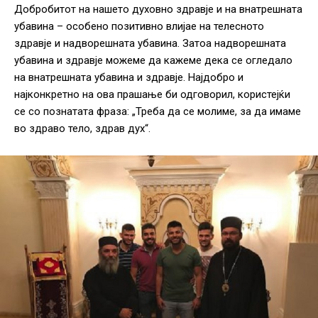
Добробитот на нашето духовно здравје и на внатрешната
убавина – особено позитивно влијае на телесното
здравје и надворешната убавина. Затоа надворешната
убавина и здравје можеме да кажеме дека се огледало
на внатрешната убавина и здравје. Најдобро и
најконкретно на ова прашање би одговорил, користејќи
се со познатата фраза: „Треба да се молиме, за да имаме
во здраво тело, здрав дух“.