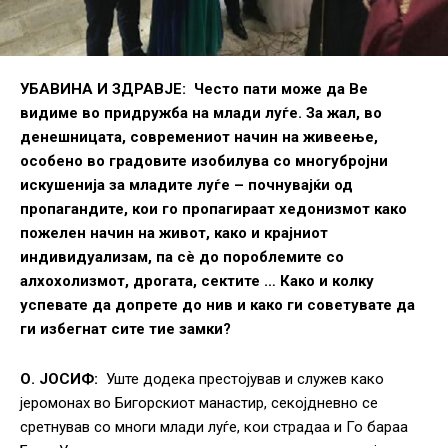
УБАВИНА И ЗДРАВЈЕ: Често пати може да Ве
видиме во придружба на млади луѓе. За жал, во
денешницата, современиот начин на живеење,
особено во градовите изобилува со многубројни
искушенија за младите луѓе – почнувајќи од
пропагандите, кои го пропагираат хедонизмот како
пожелен начин на живот, како и крајниот
индивидуализам, па сè до пороблемите со
алхохолизмот, дрогата, сектите … Како и колку
успевате да допрете до нив и како ги советувате да
ги избегнат сите тие замки?
О. ЈОСИФ:
Уште додека престојував и служев како
јеромонах во Бигорскиот манастир, секојдневно се
сретнував со многи млади луѓе, кои страдаа и Го бараа