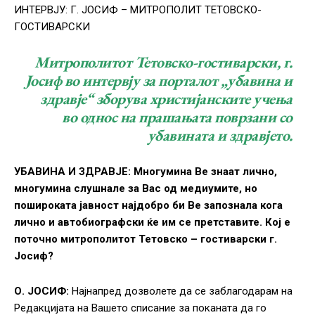
ИНТЕРВЈУ: Г. ЈОСИФ – МИТРОПОЛИТ ТЕТОВСКО-
ГОСТИВАРСКИ
Митрополитот Тетовско-гостиварски, г.
Јосиф во интервју за порталот „убавина и
здравје“ зборува христијанските учења
во однос на прашањата поврзани со
убавината и здравјето.
УБАВИНА И ЗДРАВЈЕ: Многумина Ве знаат лично,
многумина слушнале за Вас од медиумите, но
пошироката јавност најдобро би Ве запознала кога
лично и автобиографски ќе им се претставите. Кој е
поточно митрополитот Тетовско – гостиварски г.
Јосиф?
О. ЈОСИФ:
Најнапред дозволете да се заблагодарам на
Редакцијата на Вашето списание за поканата да го