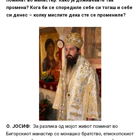
поминат во манастир. Како ја доживеавте таа
промена? Кога би се споредиле себе си тогаш и себе
си денес – колку мислите дека сте се промениле?
О. ЈОСИФ:
За разлика од мојот живот поминат во
Бигорскиот манастир со монашко братство, епископскиот