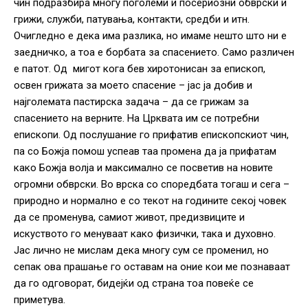
чин подразбира многу поголеми и посериозни обврски и
грижи, служби, патувања, контакти, средби и итн.
Очигледно е дека има разлика, но имаме нешто што ни е
заедничко, а тоа е борбата за спасението. Само различен
е патот. Од мигот кога бев хиротонисан за епископ,
освен грижата за моето спасение – јас ја добив и
најголемата пастирска задача – да се грижам за
спасението на верните. На Црквата им се потребни
епископи. Од послушание го прифатив епископскиот чин,
па со Божја помош успеав таа промена да ја прифатам
како Божја волја и максимално се посветив на новите
огромни обврски. Во врска со споредбата тогаш и сега –
природно и нормално е со текот на годините секој човек
да се променува, самиот живот, предизвиците и
искуството го менуваат како физички, така и духовно.
Јас лично не мислам дека многу сум се променил, но
сепак ова прашање го оставам на оние кои ме познаваат
да го одговорат, бидејќи од страна тоа повеќе се
приметува.