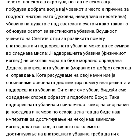
телото понекогаш скротува, но таа не секогаш ја
побудува добрата волја кај човекот и често е причина за
гордост. Внатрешната (духовна, невидлива и несетилна)
убавина на душата е над светската суета и како таква го
обновува осетот за вистинската убавина. Всушност
учењето на Светите отци за разликата помеѓу
внатрешната и надворешната убавина може да се сумира
во следнава мисла: „Надворешната убавина (физичкиот
изглед) не секогаш мора да биде морално оправдана.
Додека внатрешната убавина (моралното добро) секогаш
е оправдана. Кога расудуваме на овој начин ние ја
спознаваме основната дистинкција помеѓу внатрешната и
надворешната убавина. Сите ние сме убави, бидејќи сме
создадени според образот и подобието Божјо. Така
надворешната убавина и привлечност секој на свој начин
ја поседува и немора по секоја цена таа да биде наш
императив за достигнување на некој наш замислен
изглед како наш сон, а пак што поголемото
достигнување на внатрешната убавина треба да ни е