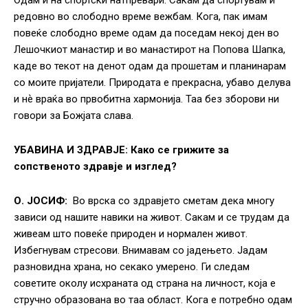
Одам и на спортски натпревари. Сакам да спортувам и
редовно во слободно време вежбам. Кога, пак имам
повеќе слободно време одам да поседам некој ден во
Лешочкиот манастир и во манастирот на Попова Шапка,
каде во текот на денот одам да прошетам и планинарам
со моите пријатели. Природата е прекрасна, убаво делува
и нѐ враќа во првобитна хармонија. Таа без зборови ни
говори за Божјата слава.
УБАВИНА И ЗДРАВЈЕ:
Како се грижите за
сопственото здравје и изглед?
О. ЈОСИФ:
Во врска со здравјето сметам дека многу
зависи од нашите навики на живот. Сакам и се трудам да
живеам што повеќе природен и нормален живот.
Избегнувам стресови. Внимавам со јадењето. Јадам
разновидна храна, но секако умерено. Ги следам
советите околу исхраната од страна на личност, која е
стручно образована во таа област. Кога е потребно одам