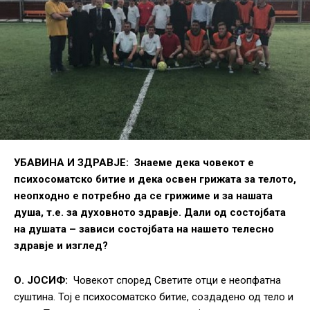
УБАВИНА И ЗДРАВЈЕ:
Знаеме дека човекот е
психосоматско битие и дека освен грижата за телото,
неопходно е потребно да се грижиме и за нашата
душа, т.е. за духовното здравје. Дали од состојбата
на душата – зависи состојбата на нашето телесно
здравје и изглед?
О. ЈОСИФ:
Човекот според Светите отци е неопфатна
суштина. Тој е психосоматско битие, создадено од тело и