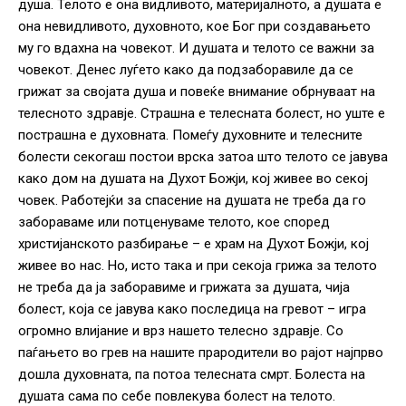
душа. Телото е она видливото, материјалното, а душата е
она невидливото, духовното, кое Бог при создавањето
му го вдахна на човекот. И душата и телото се важни за
човекот. Денес луѓето како да подзаборавиле да се
грижат за својата душа и повеќе внимание обрнуваат на
телесното здравје. Страшна е телесната болест, но уште е
пострашна е духовната. Помеѓу духовните и телесните
болести секогаш постои врска затоа што телото се јавува
како дом на душата на Духот Божји, кој живее во секој
човек. Работејќи за спасение на душата не треба да го
забораваме или потценуваме телото, кое според
христијанското разбирање – е храм на Духот Божји, кој
живее во нас. Но, исто така и при секоја грижа за телото
не треба да ја заборавиме и грижата за душата, чија
болест, која се јавува како последица на гревот – игра
огромно влијание и врз нашето телесно здравје. Со
паѓањето во грев на нашите прародители во рајот најпрво
дошла духовната, па потоа телесната смрт. Болеста на
душата сама по себе повлекува болест на телото.