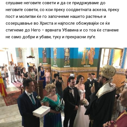
слушаме неговите совети и да се придржуваме до
неговите совети, со кои преку соодветната аскеза, преку
пост и молитви ќе го започнеме нашето растење и
созерцавање во Христа и најпосле обожувајќи се ќе
стигнеме до Него – врвната Убавина и со тоа ќе станеме
не само добри и убави, туку и прекрасни луѓе.