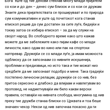
Бога. Уште од тие денови стекнав многу млади пријатели
со кои и до ден – денес сум близок и со кои се дружам.
Знаете дека пријателствата се прошируваат и по природа
сум комуникативен и уште од почетокот кога станав
епископ решив да сум достапен за сите луѓе, бидејќи и
токму затоа се избира епископ – за да му служи на
својот народ. Во слободното време како што кажав
можете да ме забележите како пијам кафе со млади
личности, како одам во кино или пак на спортски
натпревар. Дружејќи се со млади луѓе, ја имам можноста
одблиску да се запознаам со нивните искушенија,
проблеми и предизвици, но исто така и тие можат низ
средбите да ме запознаат подобро и мене. Така градејќи
постепено личносни релации, дружејќи се со нив, без
притоа сериозно и длабоко да влијаам и навлегувам во
проповед, не надметнувајќи им било какви верски
правила, оставајќи на нивната слобода, многумина од нив
преку тие дружби станаа блиски со Црквата и тоа беше
значаен чекор. Некои од нив започнаа покасно да ги