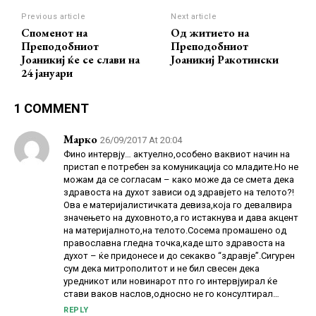
Previous article
Next article
Споменот на
Од житието на
Преподобниот
Преподобниот
Јоаникиј ќе се слави на
Јоаникиј Ракотински
24 јануари
1 COMMENT
Марко
26/09/2017 At 20:04
Фино интервју… актуелно,особено ваквиот начин на
пристап е потребен за комуникација со младите.Но не
можам да се согласам – како може да се смета дека
здравоста на духот зависи од здравјето на телото?!
Ова е материјалистичката девиза,која го девалвира
значењето на духовното,а го истакнува и дава акцент
на материјалното,на телото.Сосема промашено од
православна гледна точка,каде што здравоста на
духот – ќе придонесе и до секакво “здравје”.Сигурен
сум дека митрополитот и не бил свесен дека
уредникот или новинарот пто го интервјуирал ќе
стави ваков наслов,односно не го консултирал…
REPLY