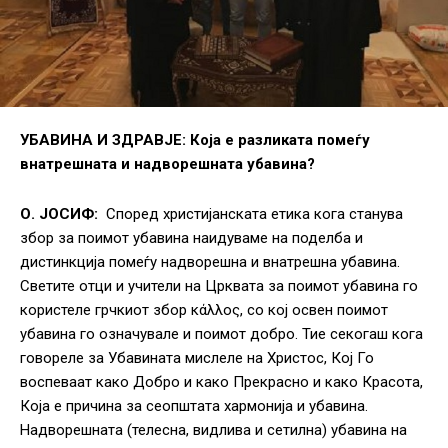
УБАВИНА И ЗДРАВЈЕ:
Која е разликата помеѓу
внатрешната и надворешната убавина?
О. ЈОСИФ:
Според христијанската етика кога станува
збор за поимот убавина наидуваме на поделба и
дистинкција помеѓу надворешна и внатрешна убавина.
Светите отци и учители на Црквата за поимот убавина го
користеле грчкиот збор κάλλος, со кој освен поимот
убавина го означувале и поимот добро. Тие секогаш кога
говореле за Убавината мислеле на Христос, Кој Го
воспеваат како Добро и како Прекрасно и како Красота,
Која е причина за сеопштата хармонија и убавина.
Надворешната (телесна, видлива и сетилна) убавина на