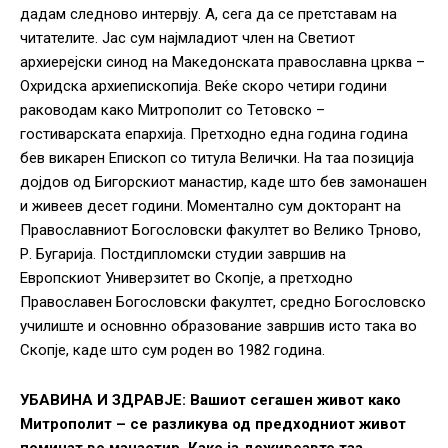
дадам следново интервју. А, сега да се претставам на
читателите. Јас сум најмладиот член на Светиот
архиерејски синод на Македонската православна црква –
Охридска архиепископија. Веќе скоро четири години
раководам како Митрополит со Тетовско –
гостиварската епархија. Претходно една година година
бев викарен Епископ со титула Велички. На таа позиција
дојдов од Бигорскиот манастир, каде што бев замонашен
и живеев десет години. Моментално сум докторант на
Православниот Богословски факултет во Велико Трново,
Р. Бугарија. Постдипломски студии завршив на
Европскиот Универзитет во Скопје, а претходно
Православен Богословски факултет, средно Богословско
училиште и основнно образование завршив исто така во
Скопје, каде што сум роден во 1982 година.
УБАВИНА И ЗДРАВЈЕ:
Вашиот сегашен живот како
Митрополит – се разликува од предходниот живот