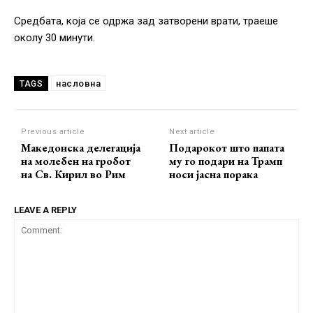
Средбата, која се одржа зад затворени врати, траеше
околу 30 минути.
насловна
TAGS
Previous article
Next article
Македонска делегација
Подарокот што папата
на молебен на гробот
му го подари на Трамп
на Св. Кирил во Рим
носи јасна порака
LEAVE A REPLY