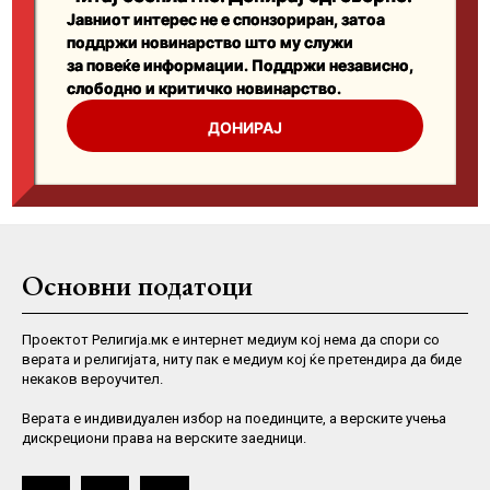
Основни податоци
Проектот Религија.мк е интернет медиум кој нема да спори со
верата и религијата, ниту пак е медиум кој ќе претендира да биде
некаков вероучител.
Верaта е индивидуален избор на поединците, а верските учења
дискрециони права на верските заедници.