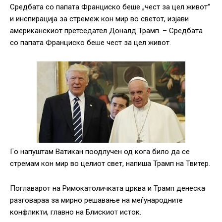
Средбата со папата Франциско беше „чест за цел живот“
и инспирација за стремеж кон мир во светот, изјави
американскиот претседател Доналд Трамп. – Средбата
со папата Франциско беше чест за цел живот.
Го напуштам Ватикан поодлучен од кога било да се
стремам кон мир во целиот свет, напиша Трамп на Твитер.
Поглаварот на Римокатоличката црква и Трамп денеска
разговараа за мирно решавање на меѓународните
конфликти, главно на Блискиот исток.