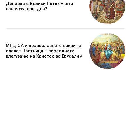
Денеска е Велики Петок – што
означува овој ден?
МПЦ-ОА и православните цркви ги
слават Цветници – последното
влегување на Христос во Ерусалим