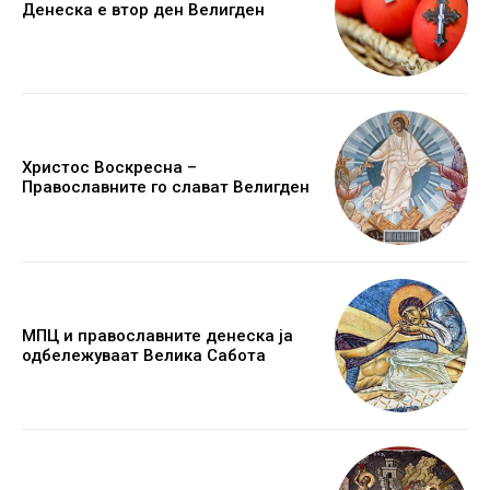
Денеска е втор ден Велигден
Христос Воскресна –
Православните го слават Велигден
МПЦ и православните денеска ја
одбележуваат Велика Сабота