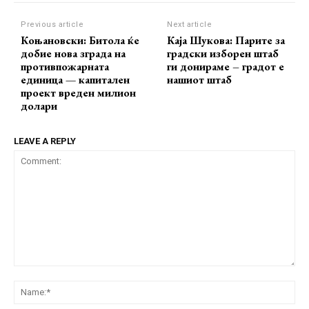
Previous article
Next article
Коњановски: Битола ќе
Каја Шукова: Парите за
добие нова зграда на
градски изборен штаб
противпожарната
ги донираме – градот е
единица — капитален
нашиот штаб
проект вреден милион
долари
LEAVE A REPLY
Comment:
Na