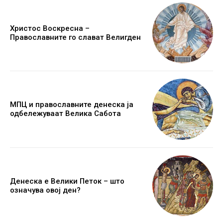
Христос Воскресна –
Православните го слават Велигден
МПЦ и православните денеска ја
одбележуваат Велика Сабота
Денеска е Велики Петок – што
означува овој ден?