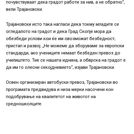
почувствуваат дека градот работи за нив, а не обратно“,
вели Трајановски.
Трајановски исто така нагласи дека токму младите се
огледалото на градот и дека Град Скопје мора да
обезбеди услови кои ќе им овозможат безбедност,
пристап и развој. „Не можеме да зборуваме за европски
стандарди, ако учениците немаат безбеден превоз до
училиштето. Тие се нашата иднина, а обврска на градот е
да им го олесни секојдневието“, изјави Трајановски.
Освен организиран автобуски превоз, Трајановски во
програмата предвидува и низа мерки насочени кон
подобрување на квалитетот на животот на
средношколците.