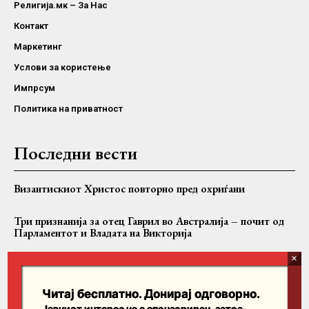
Религија.мк – За Нас
Контакт
Маркетинг
Услови за користење
Импрсум
Политика на приватност
Последни вести
Византискиот Христос повторно пред охриѓани
Три признанија за отец Гаврил во Австралија – почит од
Парламентот и Владата на Викторија
Турција, Пакистан и Саудиска Арабија формираа
регионален воен сојуз – напад на една земја, ќе се смета за
напад на сите
Читај бесплатно. Донирај одговорно.
Јавниот интерес не е спонзориран, затоа