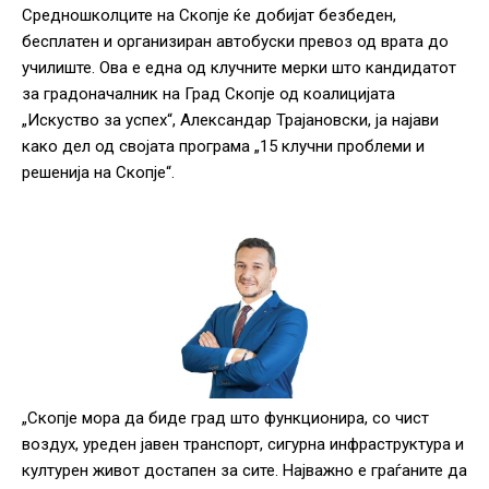
Средношколците на Скопје ќе добијат безбеден,
бесплатен и организиран автобуски превоз од врата до
училиште. Ова е една од клучните мерки што кандидатот
за градоначалник на Град Скопје од коалицијата
„Искуство за успех“, Александар Трајановски, ја најави
како дел од својата програма „15 клучни проблеми и
решенија на Скопје“.
„Скопје мора да биде град што функционира, со чист
воздух, уреден јавен транспорт, сигурна инфраструктура и
културен живот достапен за сите. Најважно е граѓаните да