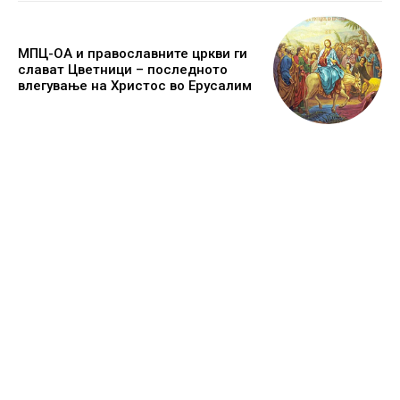
МПЦ-ОА и православните цркви ги
слават Цветници – последното
влегување на Христос во Ерусалим