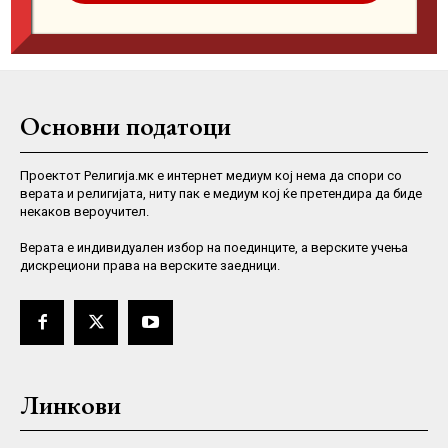
Основни податоци
Проектот Религија.мк е интернет медиум кој нема да спори со
верата и религијата, ниту пак е медиум кој ќе претендира да биде
некаков вероучител.
Верaта е индивидуален избор на поединците, а верските учења
дискрециони права на верските заедници.
Линкови