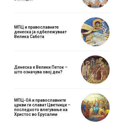
МПЦ и православните
денеска ја одбележуваат
Велика Сабота
Website:
Денеска е Велики Петок –
што означува овој ден?
МПЦ-ОА и православните
цркви ги слават Цветници –
последното влегување на
Христос во Ерусалим