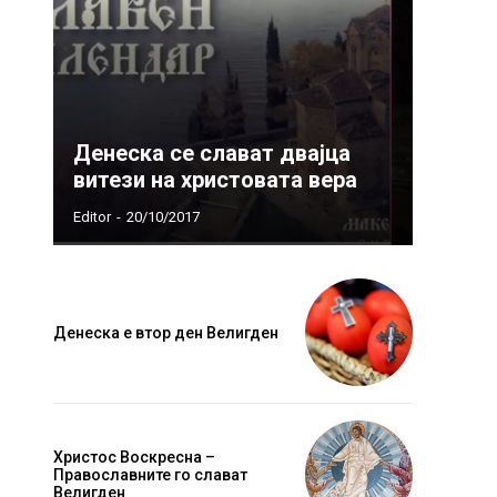
Денеска се слават двајца
витези на христовата вера
Editor
-
20/10/2017
Денеска е втор ден Велигден
Христос Воскресна –
Православните го слават
Велигден