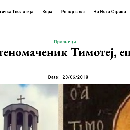
тичка Теологија
Вера
Репортажа
На Иста Страна
Празници
теномаченик Тимотеј, е
Date:
23/06/2018