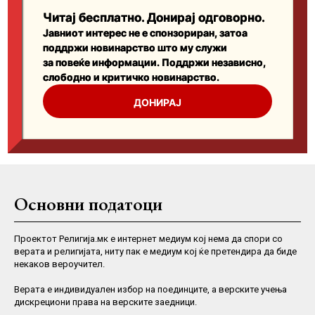
Основни податоци
Проектот Религија.мк е интернет медиум кој нема да спори со
верата и религијата, ниту пак е медиум кој ќе претендира да биде
некаков вероучител.
Верaта е индивидуален избор на поединците, а верските учења
дискрециони права на верските заедници.