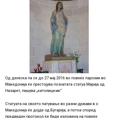
Од денеска па се до 27 мај 2016 во повеќе парохии во
Македонија ќе престојува познатата статуа Марија од
Назарет, пишува „католици.мк“.
Статуата на своето патување во разни држави в о
Македонија ќе дојде од Бугарија, а потоа според
предвиден протокол ќе биде изложена на повеќе