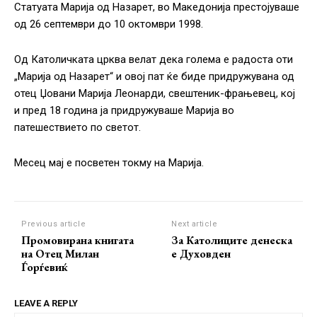
Статуата Марија од Назарет, во Македонија престојуваше
од 26 септември до 10 октомври 1998.
Од Католичката црква велат дека голема е радоста оти
„Марија од Назарет“ и овој пат ќе биде придружувана од
отец Џовани Марија Леонарди, свештеник-фрањевец, кој
и пред 18 година ја придружуваше Марија во
патешествието по светот.
Месец мај е посветен токму на Марија.
Previous article
Next article
Промовирана книгата
За Католиците денеска
на Отец Милан
е Духовден
Ѓорѓевиќ
LEAVE A REPLY