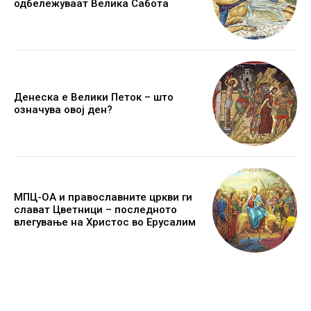
одбележуваат Велика Сабота
Денеска е Велики Петок – што
означува овој ден?
МПЦ-ОА и православните цркви ги
слават Цветници – последното
влегување на Христос во Ерусалим