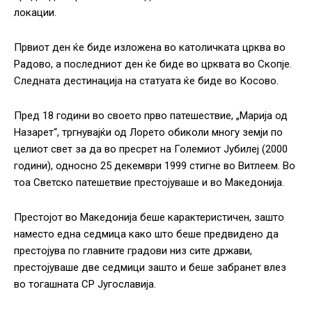
локации.
Првиот ден ќе биде изложена во католичката црква во
Радово, а последниот ден ќе биде во црквата во Скопје.
Следната дестинација на статуата ќе биде во Косово.
Пред 18 години во своето прво патешествие, „Марија од
Назарет“, тргнувајќи од Лорето обиколи многу земји по
целиот свет за да во пресрет на Големиот Јубилеј (2000
години), односно 25 декември 1999 стигне во Витлеем. Во
тоа Светско патешетвие престојуваше и во Македонија.
Престојот во Македонија беше карактеристичен, зашто
наместо една седмица како што беше предвидено да
престојува по главните градови низ сите држави,
престојуваше две седмици зашто и беше забранет влез
во тогашната СР Југославија.