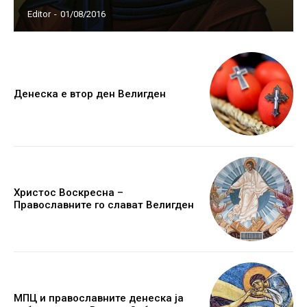
Editor
-
01/08/2016
Денеска е втор ден Велигден
Христос Воскресна –
Православните го слават Велигден
МПЦ и православните денеска ја