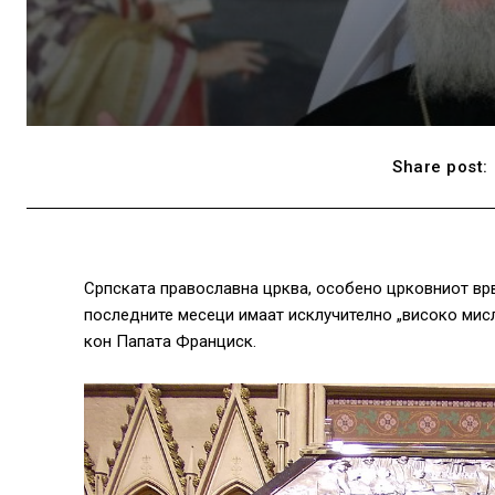
Share post:
Српската православна црква, особено црковниот врв
последните месеци имаат исклучително „високо мисл
кон Папата Франциск.