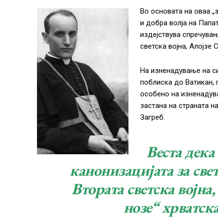
Во основата на оваа „
и добра волја на Папа
издејствува спречувањ
светска војна, Алојзе 
На изненадување на си
поблиска до Ватикан, 
особено на изненадува
застана на страната н
Загреб.
Веста дека
канонизацијата за све
Втората светска војна,
нозе“ хрватск