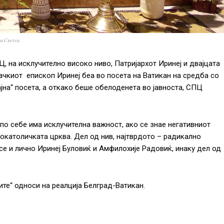
за Светец
Ц, на исклучително високо ниво, Патријархот Иринеј и двајцата
ачкиот епископ Иринеј беа во посета на Ватикан на средба со
јна“ посета, а откако беше обелоденета во јавноста, СПЦ
 по себе има исклучителна важност, ако се знае негативниот
мокатоличката црква. Дел од нив, најтврдото – радикално
и се и лично Иринеј Буловиќ и Амфилохије Радовиќ, инаку дел од
ите“ односи на реалција Белград-Ватикан.