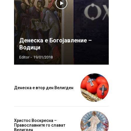
Денеска е Богојавление –
Водици
Editor
-
19/01/2018
Денеска е втор ден Велигден
Христос Воскресна –
Православните го слават
Велигден