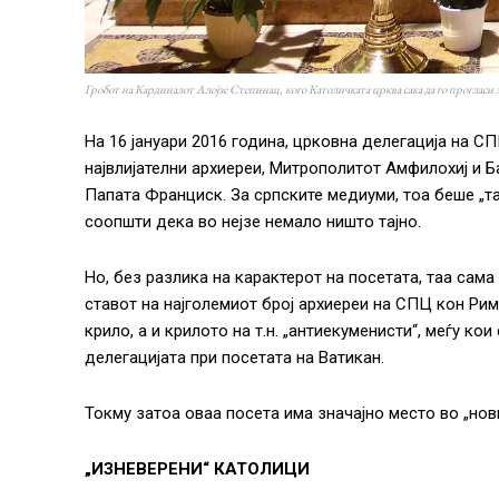
Гробот на Кардиналот Алојзе Степинац, кого Католичката црква сака да го прогласи 
На 16 јануари 2016 година, црковна делегација на СП
највлијателни архиереи, Митрополитот Амфилохиј и Б
Папата Франциск. За српските медиуми, тоа беше „та
соопшти дека во нејзе немало ништо тајно.
Но, без разлика на карактерот на посетата, таа сама
ставот на најголемиот број архиереи на СПЦ кон Ри
крило, а и крилото на т.н. „антиекуменисти“, меѓу ко
делегацијата при посетата на Ватикан.
Токму затоа оваа посета има значајно место во „нов
„ИЗНЕВЕРЕНИ“ КАТОЛИЦИ