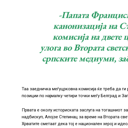
-Папата Франциск 
канонизација на Ст
комисија на двете 
улога во Втората светс
српските медиуми, за
Таа заедничка меѓуцрковна комисија ќе треба да ги 
позиции по најмалку четири точки меѓу Белград и Заг
Првата е околу историската заслуга на тогашниот з
надбискуп, Алојзе Степинац за време на Втората свет
Хрватите сметаат дека тој е национален херој и идео