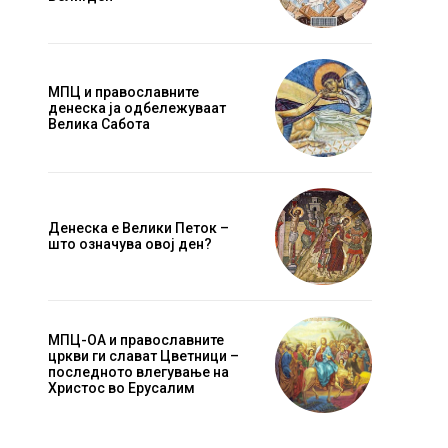
МПЦ и православните
денеска ја одбележуваат
Велика Сабота
Денеска е Велики Петок –
што означува овој ден?
МПЦ-ОА и православните
цркви ги слават Цветници –
последното влегување на
Христос во Ерусалим