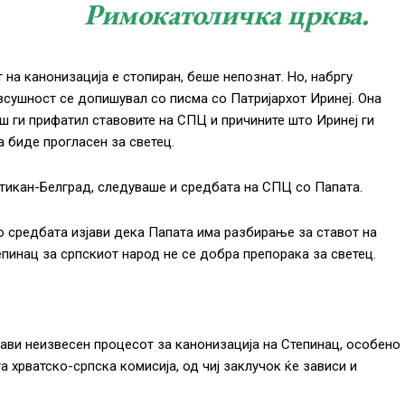
Римокатоличка црква.
на канонизација е стопиран, беше непознат. Но, набргу
всушност се допишувал со писма со Патријархот Иринеј. Она
 ги прифатил ставовите на СПЦ и причините што Иринеј ги
а биде прогласен за светец.
атикан-Белград, следуваше и средбата на СПЦ со Папата.
 средбата изјави дека Папата има разбирање за ставот на
пинац за српскиот народ не се добра препорака за светец.
ави неизвесен процесот за канонизација на Степинац, особено
 хрватско-српска комисија, од чиј заклучок ќе зависи и