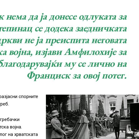
нема да ја донесе одлуката за
епинац се додека заедничката
цркви не ја преиспита неговата
ка војна, изјави Амфилохије за
благодарувајќи му се лично на
Франциск за овој потег.
разјасни спорните
реб.
агребачки
ска војна.
лог на хрватската