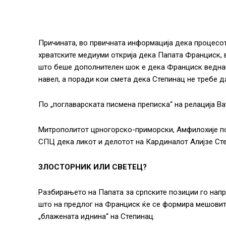
Причината, во првичната информација дека процесот 
хрватските медиуми открија дека Папата Франциск, 
што беше дополнителен шок е дека Франциск веднаш
навел, а поради кои смета дека Степинац не требе д
По „поглаварската писмена преписка“ на релација В
Митрополитот црногорско-приморски, Амфилохије по
СПЦ дека ликот и делотот на Кардиналот Алијзе Сте
ЗЛОСТОРНИК ИЛИ СВЕТЕЦ?
Разбирањето на Папата за српските позиции го напр
што на предлог на Франциск ќе се формира мешовита
„блажената иднина“ на Степинац.