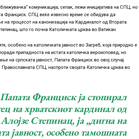
зближувачка“ комуникација, сепак, лежи иницијатива на СПЦ, но
та Франциск. СПЦ веќе извесно време се обидува да
е на процесот на канонизација на Кардиналот од Втората
Степинац, што го почна Католичката црква во Ватикан.
те, особено на католичката јавност во Загреб, која природно е
поради припадноста на истата католичка вероисповед, но
ње на српската јавност, Папата Франциск во овој случај
а Православната СПЦ, наспроти својата Католичка црква во
 Папата Франциск ја стопирал
тец на хрватскиот кардинал од
 Алојзе Степинац, ја „дигна на
ата јавност, особено тамошната