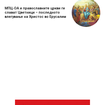
МПЦ-ОА и православните цркви ги
слават Цветници – последното
влегување на Христос во Ерусалим