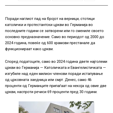
Поради наглиот пад на бројот на верници, стотици
католички и протестантски цркви во Германија во
последните години се затворени или го смениле своето
основно предназначение. Само во периодот од 2000 до
2024 година, повеќе од 600 храмови престанале да
функционираат како цркви.
Според податоците, само во 2024 година двете најголеми
цркви во Германија — Католичката и Евангелистичката —
изгубиле над еден милион членови поради истапување
од црковната заедница или смрт. Денес, само 46
проценти од Германците припаѓаат на некоја од овие две
цркви, наспроти речиси 69 проценти пред 30 години.