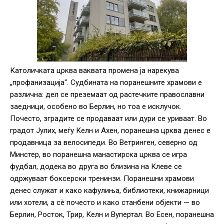
Католичката црква ваквата промена ја нарекува
„профан
и
за
ција
“
. Судбината на поранешните храмови е
различна: дел се преземаат од растечките православни
заедници, особено во Берлин, но тоа е исклучок.
Почесто, зградите се продаваат или дури се уриваат. Во
градот Јулих, меѓу Келн и Ахен, поранешна црква денес е
продавница за велосипеди. Во Ветринген, северно од
Минстер, во поранешна манастирска црква се игра
фудбал, додека во друга во близина на Клеве се
одржуваат боксерски тренинзи. Поранешни храмови
денес служат и како кафулиња, библиотеки, книжарници
или хотели, а сè почесто и како станбени објекти — во
Берлин, Росток, Трир, Келн и Вупертал. Во Есен, поранешна