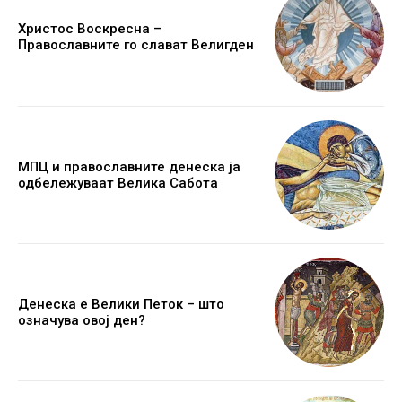
Христос Воскресна –
Православните го слават Велигден
МПЦ и православните денеска ја
одбележуваат Велика Сабота
Денеска е Велики Петок – што
означува овој ден?