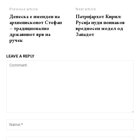
Previous article
Next article
Денеска е именден на
Патријархот Кирил:
архиепископот Стефан
Русија нуди поинаков
– традиционално
вредносен модел од
државниот врв на
Западот
ручек
LEAVE A REPLY
Comment:
Na
Ema