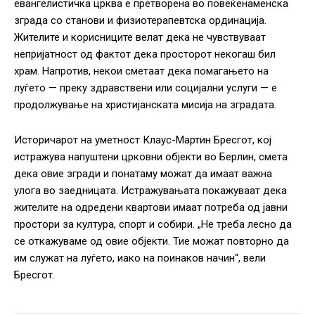
евангелистичка црква е претворена во повеќенаменска
зграда со станови и физиотерапевтска ординација.
Жителите и корисниците велат дека не чувствуваат
непријатност од фактот дека просторот некогаш бил
храм. Напротив, некои сметаат дека помагањето на
луѓето — преку здравствени или социјални услуги — е
продолжување на христијанската мисија на зградата.
Историчарот на уметност Клаус-Мартин Бресгот, кој
истражува напуштени црковни објекти во Берлин, смета
дека овие згради и понатаму можат да имаат важна
улога во заедницата. Истражувањата покажуваат дека
жителите на одредени квартови имаат потреба од јавни
простори за култура, спорт и собири.
„
Не треба лесно да
се откажуваме од овие објекти. Тие можат повторно да
им служат на луѓето, иако на поинаков начин“, вели
Бресгот.