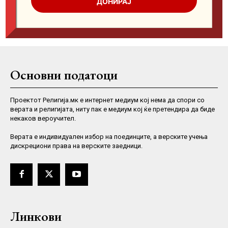
Основни податоци
Проектот Религија.мк е интернет медиум кој нема да спори со
верата и религијата, ниту пак е медиум кој ќе претендира да биде
некаков вероучител.
Верaта е индивидуален избор на поединците, а верските учења
дискрециони права на верските заедници.
Линкови