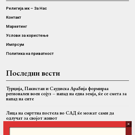
Религија.мк – За Нас
Контакт
Маркетинг
Услови за користење
Импрсум
Политика на приватност
Последни вести
Турција, Пакистан и Саудиска Арабија формираа
регионален воен сојуз – напад на една земја, ќе се смета за
напад на сите
Лица на смрттна постела во САД ќе можат сами да
одлучат за својот живот
Папата Лав XIV во Франција ќе се сретне со жртви на