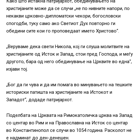
Како што истакна патријархот, обединувањето на
христијаните може да се случи „не по нивните напори, по
некакви црковно-дипломатски чекори, богословски
спогодби, туку само ако Светиот Дух повторно ги
обедини сите кои го проповедаат името Христово“.
„Веруваме дека свети Никола, кој ги слуша молитвите на
христијаните од Исток и Запад, стои пред Господа, и меѓу
другото, бара од него обединување на Црквите во една“,
изјави тој.
„Бог да ги чува и да им помага во минувањето на тешките
историски патишта на христијаните на Истокот и
Западот“, додаде патријархот.
Поделбата на Црквата на Римокатоличка црква на Запад
со центар во Рим и на Православна на Исток со центар
во Константинопол се случи во 1054 година. Расколот не
е надминат до ден-денешен.