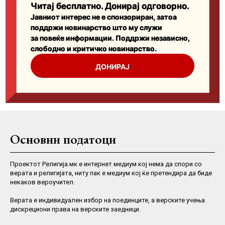
Основни податоци
Проектот Религија.мк е интернет медиум кој нема да спори со
верата и религијата, ниту пак е медиум кој ќе претендира да биде
некаков вероучител.
Верaта е индивидуален избор на поединците, а верските учења
дискрециони права на верските заедници.