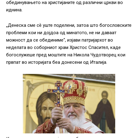
обединувањето на христијаните од различни цркви во
иднина.
„Денеска сме сѐ уште поделени, затоа што богословските
проблеми кои ни дојдоа од минатото, не ни даваат
можност да се обединиме“, изјави патријархот во
неделата во соборниот храм Христос Спасител, каде
богослужеше пред моштите на Никола Чудотворец кои
првпат во историјата беа донесени од Италија.