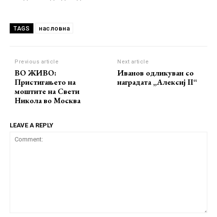
насловна
TAGS
Previous article
Next article
ВО ЖИВО:
Иванов одликуван со
Пристигањето на
наградата „Алексиј II“
моштите на Свети
Никола во Москва
LEAVE A REPLY