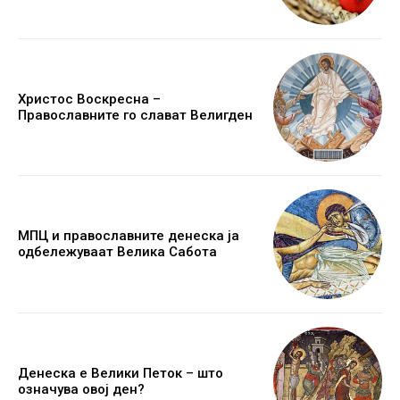
Христос Воскресна –
Православните го слават Велигден
МПЦ и православните денеска ја
одбележуваат Велика Сабота
Денеска е Велики Петок – што
означува овој ден?