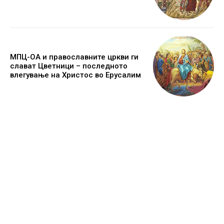
МПЦ-ОА и православните цркви ги
слават Цветници – последното
влегување на Христос во Ерусалим