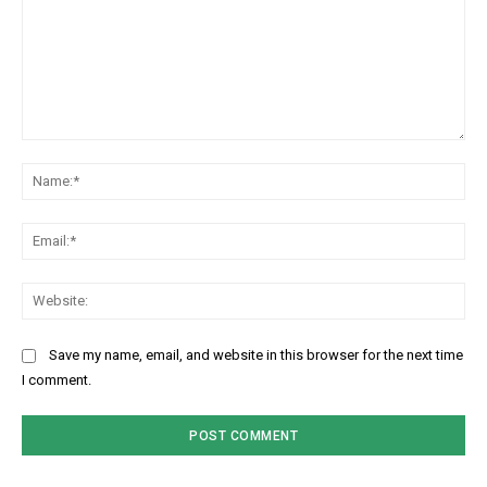
Comment:
Na
Ema
Web
Save my name, email, and website in this browser for the next time
I comment.