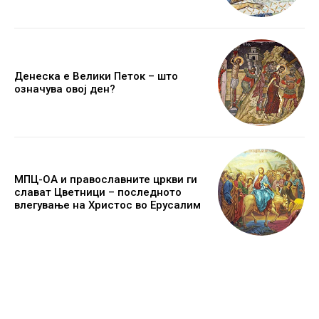
Денеска е Велики Петок – што
означува овој ден?
МПЦ-ОА и православните цркви ги
слават Цветници – последното
влегување на Христос во Ерусалим