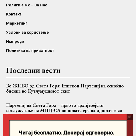
Религија.мк – За Нас
Контакт
Маркетинг
Услови за користење
Импрсум
Политика на приватност
Последни вести
Во ЖИВО од Света Гора: Епископ Партениј на сеноќно
бдение во Кутлумушкиот скит
Партениј на Света Гора – првото архијерејско
сослужување на МПЦ-ОА во новата ера на односите со
Вселенската патријаршија
Вартоломеј, Теодор II и Јован заедно на Имврос
Читај бесплатно. Донирај одговорно.