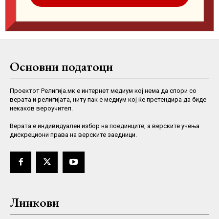
Основни податоци
Проектот Религија.мк е интернет медиум кој нема да спори со
верата и религијата, ниту пак е медиум кој ќе претендира да биде
некаков вероучител.
Верaта е индивидуален избор на поединците, а верските учења
дискрециони права на верските заедници.
Линкови