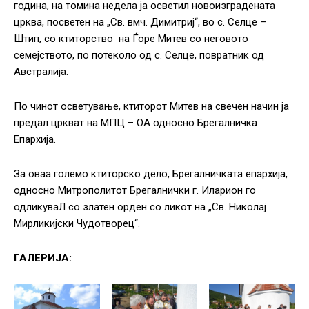
година, на томина недела ја осветил новоизградената
црква, посветен на „Св. вмч. Димитриј“, во с. Селце –
Штип, со ктиторство на Ѓоре Митев со неговото
семејството, по потеколо од с. Селце, повратник од
Австралија.
По чинот осветување, ктиторот Митев на свечен начин ја
предал цркват на МПЦ – ОА односно Брегалничка
Епархија.
За оваа големо ктиторско дело, Брегалничката епархија,
односно Митрополитот Брегалнички г. Иларион го
одликуваЛ со златен орден со ликот на „Св. Николај
Мирликијски Чудотворец“.
ГАЛЕРИЈА: