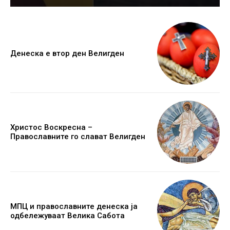
Денеска е втор ден Велигден
Христос Воскресна –
Православните го слават Велигден
МПЦ и православните денеска ја
одбележуваат Велика Сабота