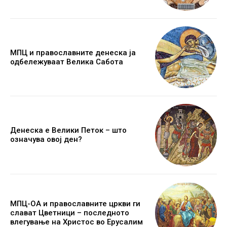
МПЦ и православните денеска ја
одбележуваат Велика Сабота
Денеска е Велики Петок – што
означува овој ден?
МПЦ-ОА и православните цркви ги
слават Цветници – последното
влегување на Христос во Ерусалим