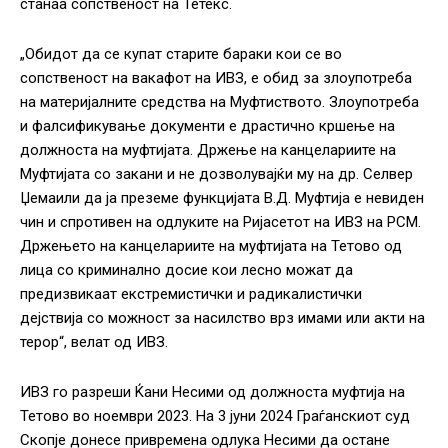
станаа сопственост на Тетекс.
„Обидот да се купат старите бараки кои се во
сопственост на вакафот на ИВЗ, е обид за злоупотреба
на материјалните средства на Муфтиството. Злоупотреба
и фалсификување документи е драстично кршење на
должноста на муфтијата. Држење на канцелариите на
Муфтијата со закани и не дозволувајќи му на др. Селвер
Џемаили да ја преземе функцијата В.Д. Муфтија е невиден
чин и спротивен на одлуките на Ријасетот на ИВЗ на РСМ.
Држењето на канцелариите на муфтијата на Тетово од
лица со криминално досие кои лесно можат да
предизвикаат екстремистички и радикалистички
дејствија со можност за насилство врз имами или акти на
терор“, велат од ИВЗ.
ИВЗ го разреши Ќани Несими од должноста муфтија на
Тетово во ноември 2023. На 3 јуни 2024 Граѓанскиот суд
Скопје донесе привремена одлука Несими да остане