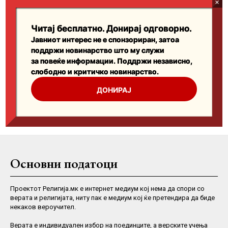
Основни податоци
Проектот Религија.мк е интернет медиум кој нема да спори со
верата и религијата, ниту пак е медиум кој ќе претендира да биде
некаков вероучител.
Верaта е индивидуален избор на поединците, а верските учења