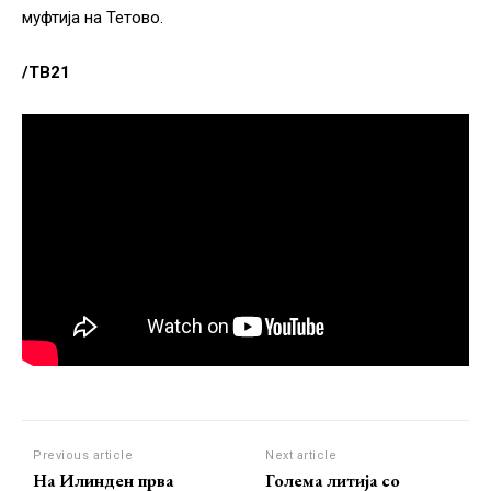
муфтија на Тетово.
/ТВ21
Previous article
Next article
На Илинден прва
Голема литија со