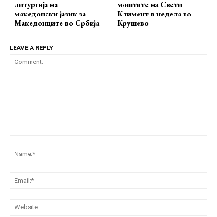
литургија на
моштите на Свети
македонски јазик за
Климент в недела во
Македонците во Србија
Крушево
LEAVE A REPLY
Comment:
Na
Ema
Web