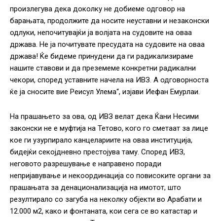
произлегува дека доколку не добиеме одговор на
барањата, продолжите да носите неуставни и незаконски
одлуки, непочитувајќи ја волјата на судовите на оваа
држава. Не ја почитувате пресудата на судовите на оваа
држава! Ќе бидеме принудени да ги радикализираме
нашите ставови и да преземеме конкретни радикални
чекори, според уставните начела на ИВЗ. А одговорноста
ќе ја сносите вие Реисул Улема“, изјави Иефан Емурлаи.
На прашањето за ова, од ИВЗ велат дека Ќани Несими
законски не е муфтија на Тетово, кого го сметаат за лице
кое ги узурпирало канцелариите на оваа институција,
бидејќи секојдневно престојува таму. Според ИВЗ,
неговото разрешување е направено поради
непријавување и некоординација со повисоките органи за
прашањата за денационализација на имотот, што
резултирало со загуба на неколку објекти во Арабати и
12.000 м2, како и фонтаната, кои сега се во катастар и