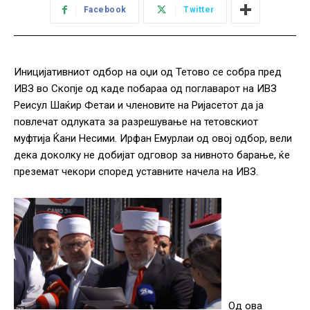
Facebook
Twitter
Иницијативниот одбор на оџи од Тетово се собра пред
ИВЗ во Скопје од каде побараа од поглаварот на ИВЗ
Реисул Шаќир Фетаи и членовите на Ријасетот да ја
повлечат одлуката за разрешување на тетовскиот
муфтија Ќани Несими. Ирфан Емурлаи од овој одбор, вели
дека доколку не добијат одговор за нивното барање, ќе
преземат чекори според уставните начела на ИВЗ.
Од ова