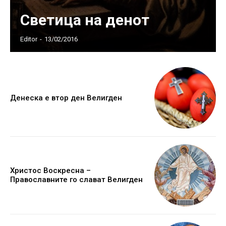
Светица на денот
Editor
-
13/02/2016
Денеска е втор ден Велигден
Христос Воскресна –
Православните го слават Велигден