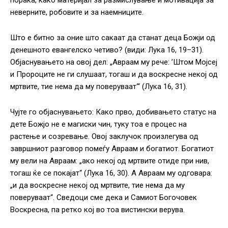
порака, како материјал за размислување и мотивација за
неверните, робовите и за наемниците.
Што е битно за оние што сакаат да станат деца Божји од
денешното евангелско четиво? (види: Лука 16, 19–31).
Објаснувањето на овој дел: „Авраам му рече: ’Штом Мојсеј
и Пророците не ги слушаат, тогаш и да воскресне некој од
мртвите, тие нема да му поверуваат‘“ (Лука 16, 31).
Чујте го објаснувањето: Како прво, добивањето статус на
дете Божјо не е магиски чин, туку тоа е процес на
растење и созревање. Овој заклучок произлегува од
завршниот разговор помеѓу Авраам и богатиот. Богатиот
му вели на Авраам: „ако некој од мртвите отиде при нив,
тогаш ќе се покајат“ (Лука 16, 30). А Авраам му одговара:
„и да воскресне некој од мртвите, тие нема да му
поверуваат“. Сведоци сме дека и Самиот Богочовек
Воскресна, па ретко кој во тоа вистински верува.