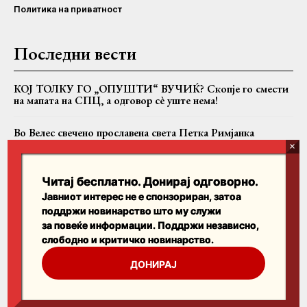
Политика на приватност
Последни вести
КОЈ ТОЛКУ ГО „ОПУШТИ“ ВУЧИЌ? Скопје го смести
на мапата на СПЦ, а одговор сè уште нема!
Во Велес свечено прославена света Петка Римјанка
„Побједа“: Во СПЦ се разговара за разрешување на
Јоаникиј и формирање Бококоторска епархија
Читај бесплатно. Донирај одговорно.
Јавниот интерес не е спонзориран, затоа
поддржи новинарство што му служи
Пребарајте
за повеќе информации. Поддржи независно,
слободно и критичко новинарство.
Search
ДОНИРАЈ