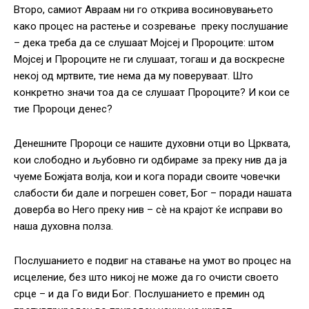
Второ, самиот Авраам ни го открива восиновувањето
како процес на растење и созревање преку послушание
– дека треба да се слушаат Мојсеј и Пророците: штом
Мојсеј и Пророците не ги слушаат, тогаш и да воскресне
некој од мртвите, тие нема да му поверуваат. Што
конкретно значи тоа да се слушаат Пророците? И кои се
тие Пророци денес?
Денешните Пророци се нашите духовни отци во Црквата,
кои слободно и љубовно ги одбираме за преку нив да ја
чуеме Божјата волја, кои и кога поради своите човечки
слабости би дале и погрешен совет, Бог – поради нашата
доверба во Него преку нив – сѐ на крајот ќе исправи во
наша духовна полза.
Послушанието е подвиг на ставање на умот во процес на
исцеление, без што никој не може да го очисти своето
срце – и да Го види Бог. Послушанието е премин од