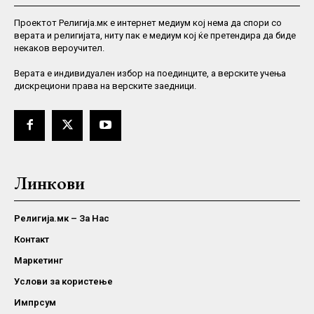
Проектот Религија.мк е интернет медиум кој нема да спори со
верата и религијата, ниту пак е медиум кој ќе претендира да биде
некаков вероучител.
Верaта е индивидуален избор на поединците, а верските учења
дискрециони права на верските заедници.
Линкови
Религија.мк – За Нас
Контакт
Маркетинг
Услови за користење
Импрсум