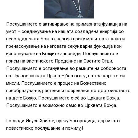
Послушанието е активирање на примарната функција на
умот – соединување на нашата создадена енергија со
несоздадената Божја енергија преку молитвата, како и
пренасочување на неговата секундарна функција кон
исполнување на Божјите заповеди. Послушанието е
прием на вистинското Предание на Светите Отци.
Послушанието е останување во рамките на соборноста
на Православната Црква – без оглед на тоа кој што си
мисли. Послушанието е процес на Божествено
преобразување, растење и созревање до достоинството
на дете Божјо. Послушанието е сѐ во Црквата Божја.
Послушанието е возможно само во Црквата Божја.
Господи Исусе Христе, преку Богородица, дај ни што
повистинско послушание и помилуј!