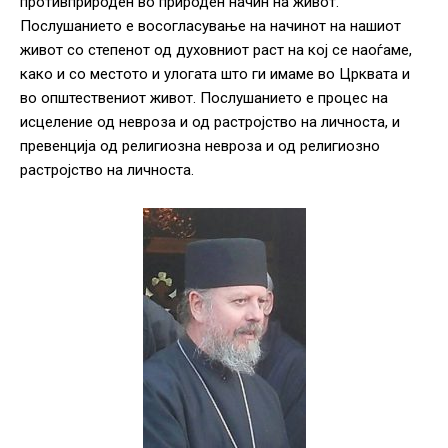
противприроден во природен начин на живот.
Послушанието е восогласување на начинот на нашиот
живот со степенот од духовниот раст на кој се наоѓаме,
како и со местото и улогата што ги имаме во Црквата и
во општествениот живот. Послушанието е процес на
исцеление од невроза и од растројство на личноста, и
превенција од религиозна невроза и од религиозно
растројство на личноста.