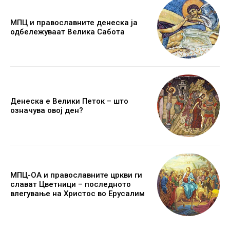
МПЦ и православните денеска ја
одбележуваат Велика Сабота
Денеска е Велики Петок – што
означува овој ден?
МПЦ-ОА и православните цркви ги
слават Цветници – последното
влегување на Христос во Ерусалим