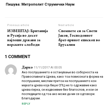
Пишува: Митрополит Струмички Наум
Previous article
Next article
ИЗВЕШТАЈ: Британија
Спомнете си за Свети
и Русија во десет
Јаков, Господовиот
најлоши држави за
брат-првиот епископ во
верските слободи
Ерусалим
1 COMMENT
Дарко
11/11/2017 At 00:05
Ако послушанието е останување во соборноста на
Православната Црква, како тоа повисоката форма на
послушание, мислам притоа на послушанието кон
мајката црква која беше СПЦ не го одржавме како
црква ќерка, се издвоивме без благослов, и кои се
последиците од тоа ако може да ми се одговори.
Благодарам.
REPLY