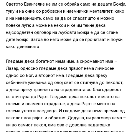
Светото Евангелие не им се обраќа само на децата Божји,
туку и на оние со робовски и наемнички менталитет, како
и на неверниците, само за да се спасат што е можно
повеќе луѓе; а може на некои и ќе им текне дека
најсоодветен одговор на љубовта Божја е да се стане
дете Божјо. Затоа во него може да се прочитаат и поуки
како денешната.
Гледаме дека богатиот нема име, а сиромавиот има –
Лазар, односно гледаме дека првиот нема личносен
однос со Бог, а вториот има. Гледаме дека преку
себичните уживања од овој свет се стигнува до пеколот,
а дека преку трпењето на страдањата со благодарност
се стигнува до Рајот. Гледаме дека пеколот е место на
големо и осамено страдање, а дека Рајот е место на
голема утеха и заедница. И гледаме дека нема премин од
пеколот кон рајот, и обратно. Додуша, ни разговор нема –
ни во самиот пекол, ама ова е доволна педагошка