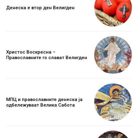
Денеска е втор ден Велигден
Христос Воскресна –
Православните го слават Велигден
МПЦ и православните денеска ја
одбележуваат Велика Сабота