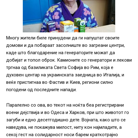
Многу жители биле принудени да ги напуштат своите
домови и да побараат засолниште во загреани центри,
каде што благодарение на генераторите можат да
добијат и топол оброк. Камионите со генератори и лекови
тргнаа од базиликата Света Софија во Рим, која е
духовен центар на украинската заедница во Италија, и
веќе пристигнаа во Фастив и Киев, региони силно
погодени од последните напади.
Паралелно со ова, во текот на ноќта беа регистрирани
воени дејствија и во Одеса и Харков, при што животот го
загуби и едно десетгодишно дете. Војната, како што се
наведува, не покажува милост, ниту кон најмладите, а
секој гест на солидарност носи барем краткотрајно