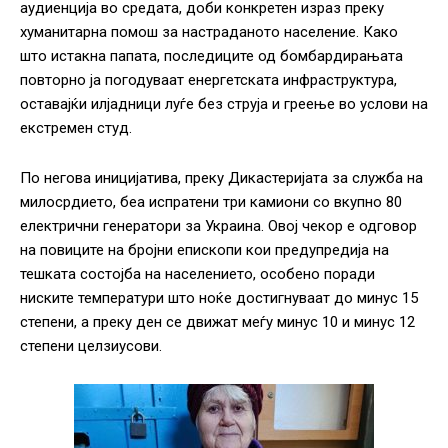
аудиенција во среда
т
а
, доби конкретен израз преку
хуманитарна помош за настраданото население. Како
што истакна папата, последиците од бомбардирањата
повторно ја погодуваат енергетската инфраструктура,
оставајќи илјадници луѓе без струја и греење во услови на
екстремен студ.
По негова иницијатива, преку Дикастеријата за служба на
милосрдието, беа испратени три камиони со вкупно 80
електрични генератори за Украина. Овој чекор е одговор
на повиците на бројни епископи кои предупредија на
тешката состојба на населението, особено поради
ниските температури што ноќе достигнуваат до минус 15
степени, а преку ден се движат меѓу минус 10 и минус 12
степени
ц
елзиусови.