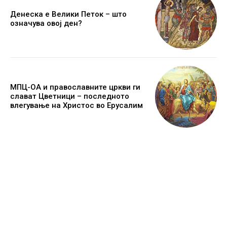
Денеска е Велики Петок – што
означува овој ден?
МПЦ-ОА и православните цркви ги
слават Цветници – последното
влегување на Христос во Ерусалим