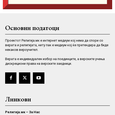
Основни податоци
Проектот Религија.мк е интернет медиум кој нема да спори со
верата и религијата, ниту пак е медиум кој ќе претендира да биде
некаков вероучител.
Верaта е индивидуален избор на поединците, а верските учења
дискрециони права на верските заедници.
Линкови
Религија.мк – За Нас