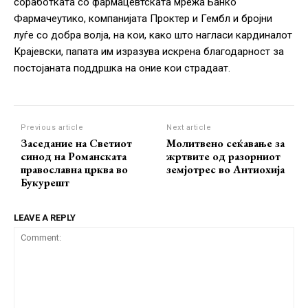
соработката со фармацевтската мрежа Банко
Фармачеутико, компанијата Проктер и Гембл и бројни
луѓе со добра волја, на кои, како што нагласи кардиналот
Крајевски, папата им изразува искрена благодарност за
постојаната поддршка на оние кои страдаат.
Previous article
Next article
Заседание на Светиот
Молитвено сеќавање за
синод на Романската
жртвите од разорниот
православна црква во
земјотрес во Антиохија
Букурешт
LEAVE A REPLY