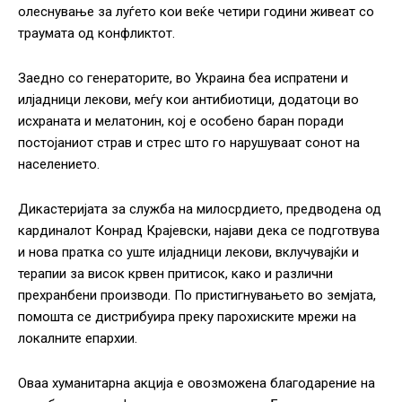
олеснување за луѓето кои веќе четири години живеат со
траумата од конфликтот.
Заедно со генераторите, во Украина беа испратени и
илјадници лекови, меѓу кои антибиотици, додатоци во
исхраната и мелатонин, кој е особено баран поради
постојаниот страв и стрес што го нарушуваат сонот на
населението.
Дикастеријата за служба на милосрдието, предводена од
кардиналот Конрад Крајевски, најави дека се подготвува
и нова пратка со уште илјадници лекови, вклучувајќи и
терапии за висок крвен притисок, како и различни
прехранбени производи. По пристигнувањето во земјата,
помошта се дистрибуира преку парохиските мрежи на
локалните епархии.
Оваа хуманитарна акција е овозможена благодарение на