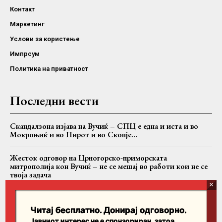
Контакт
Маркетинг
Услови за користење
Импрсум
Политика на приватност
Последни вести
Скандалзона изјава на Вучиќ – СПЦ е една и иста и во
Мокроњиќ и во Пирот и во Скопје…
Жесток одговор на Црногорско-приморската
митрополија кон Вучиќ – не се мешај во работи кои не се
твоја задача
Случајот Никанор: Дали БПЦ се соочува со критиките
или само со критичарот?
Читај бесплатно. Донирај одговорно.
Јавниот интерес не е спонзориран, затоа