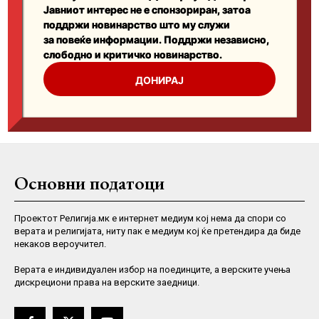
Основни податоци
Проектот Религија.мк е интернет медиум кој нема да спори со
верата и религијата, ниту пак е медиум кој ќе претендира да биде
некаков вероучител.
Верaта е индивидуален избор на поединците, а верските учења
дискрециони права на верските заедници.