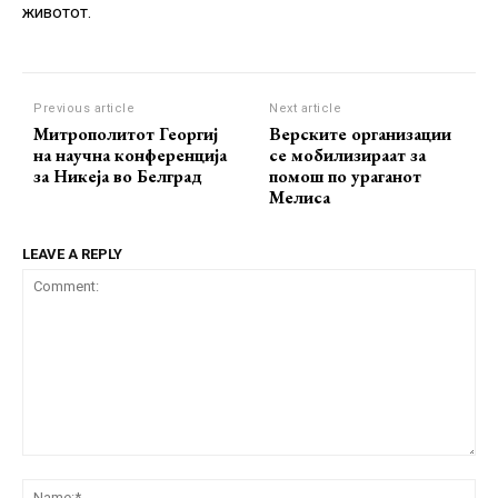
животот.
Previous article
Next article
Митрополитот Георгиј
Верските организации
на научна конференција
се мобилизираат за
за Никеја во Белград
помош по ураганот
Мелиса
LEAVE A REPLY
Comment:
Na