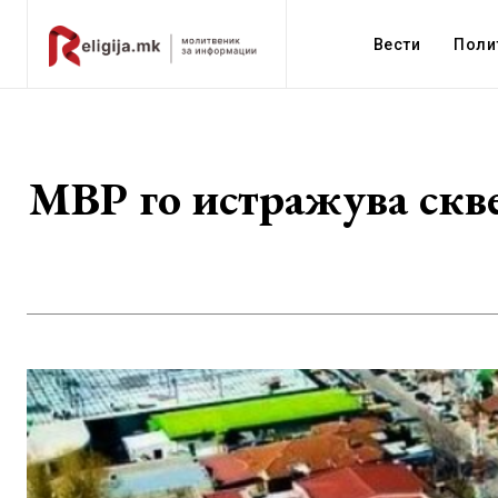
Вести
Поли
МВР го истражува скве