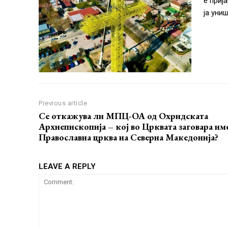
е приј
ја уни
Previous article
Се откажува ли МПЦ-ОА од Охридската
Архиепископија – кој во Црквата заговара им
Православна црква на Северна Македонија?
LEAVE A REPLY