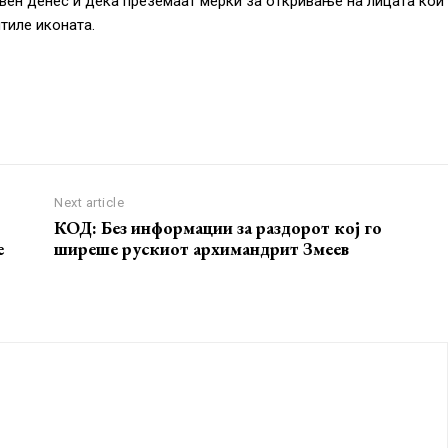
авен денес и дека преземаат мерки за откривање на лицата кои
штиле иконата.
Next article
КОД: Без информации за раздорот кој го
е
ширеше рускиот архимандрит Змеев