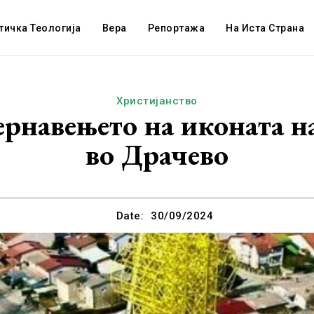
тичка Теологија
Вера
Репортажа
На Иста Страна
Христијанство
рнавењето на иконата на
во Драчево
Date:
30/09/2024