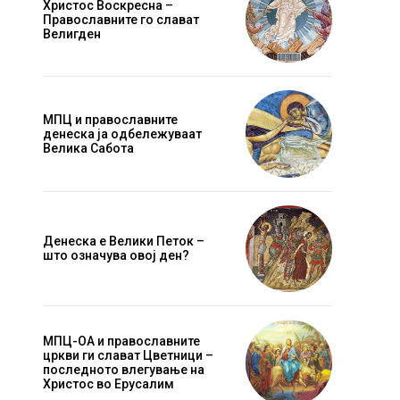
Христос Воскресна –
Православните го слават
Велигден
Website:
МПЦ и православните
денеска ја одбележуваат
Велика Сабота
Денеска е Велики Петок –
што означува овој ден?
МПЦ-ОА и православните
цркви ги слават Цветници –
последното влегување на
Христос во Ерусалим