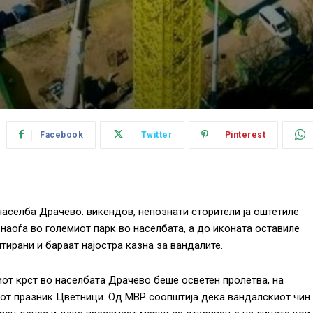
Facebook
Twitter
Pinterest
населба Драчево. викендов, непознати сторители ја оштетиле
 наоѓа во големиот парк во населбата, а до иконата оставиле
тирани и бараат најостра казна за вандалите.
от крст во населбата Драчево беше осветен пролетва, на
от празник Цветници. Од МВР соопштија дека вандалскиот чин