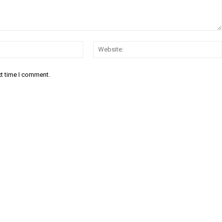
Email:*
xt time I comment.