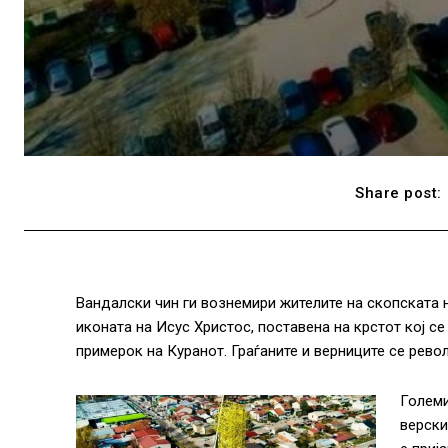
Share post:
Вандалски чин ги вознемири жителите на скопската 
иконата на Исус Христос, поставена на крстот кој се
примерок на Куранот. Граѓаните и верниците се револ
Големи
верски