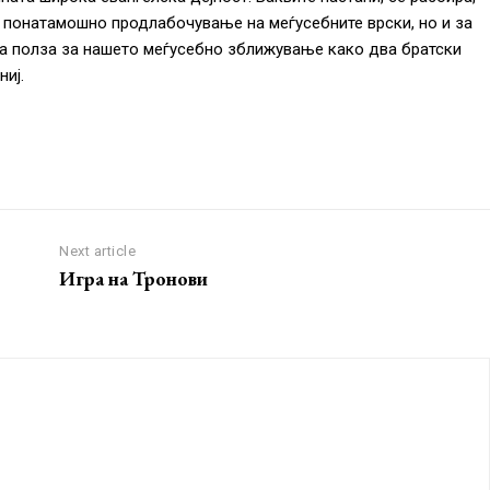
 понатамошно продлабочување на меѓусебните врски, но и за
ма полза за нашето меѓусебно зближување како два братски
иј.
Next article
Игра на Тронови