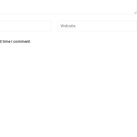
Email:*
xt time I comment.