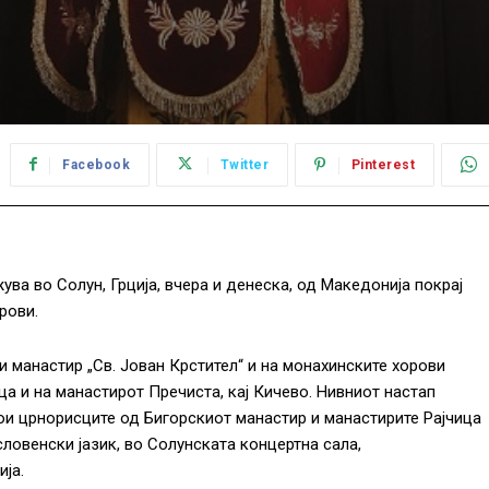
Facebook
Twitter
Pinterest
ва во Солун, Грција, вчера и денеска, од Македонија покрај
рови.
 манастир „Св. Јован Крстител“ и на монахинските хорови
а и на манастирот Пречиста, кај Кичево. Нивниот настап
кои црнорисците од Бигорскиот манастир и манастирите Рајчица
словенски јазик, во Солунската концертна сала,
ија.