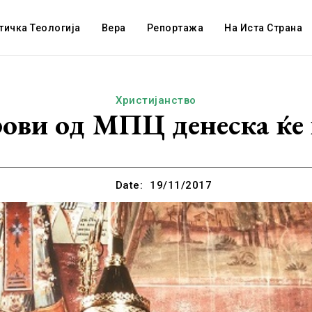
тичка Теологија
Вера
Репортажа
На Иста Страна
Христијанство
ви од МПЦ денеска ќе 
Date:
19/11/2017