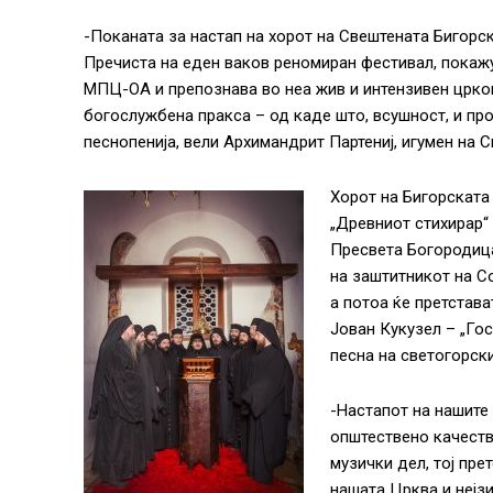
-Поканата за настап на хорот на Свештената Бигорск
Пречиста на еден ваков реномиран фестивал, покажу
МПЦ-ОА и препознава во неа жив и интензивен црко
богослужбена пракса – од каде што, всушност, и пр
песнопенија, вели Архимандрит Партениј, игумен на 
Хорот на Бигорската
„Древниот стихирар“ 
Пресвета Богородица 
на заштитникот на Со
а потоа ќе претстава
Јован Кукузел – „Гос
песна на светогорск
-Настапот на нашите
општествено качеств
музички дел, тој пре
нашата Црква и нејзи