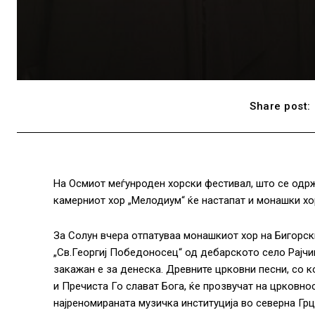
Share post:
На Осмиот меѓунроден хорски фестивал, што се одржу
камерниот хор „Мелодиум“ ќе настапат и монашки хо
За Солун вчера отпатуваа монашкиот хор на Бигорски
„Св.Георгиј Победоносец“ од дебарското село Рајчиц
закажан е за денеска. Древните црковни песни, со 
и Пречиста Го слават Бога, ќе прозвучат на црковно
најреномираната музичка институција во северна Грц