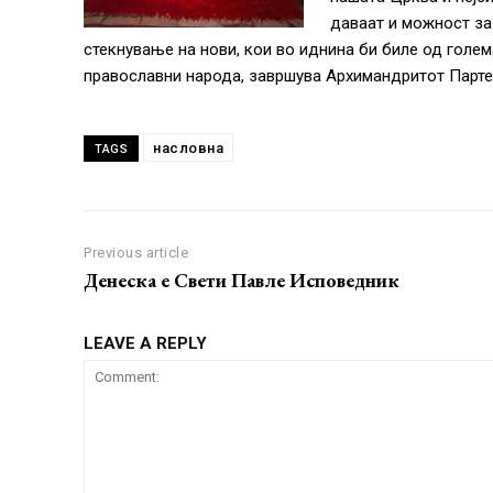
даваат и можност за
стекнување на нови, кои во иднина би биле од голе
православни народа, завршува Архимандритот Партен
насловна
TAGS
Previous article
Денеска е Свети Павле Исповедник
LEAVE A REPLY