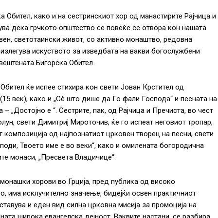
а Обител, како и на сестринскиот хор од манастирите Рајчица и
ва дека грчкото општество се повеќе се отвора кон нашата
вен, светотаински живот, со активно монаштво, редовна
оизлегува искуството за изведбата на вакви богослужбени
Свештената Бигорска Обител.
 Обител ќе испее стихира кон свети Јован Крстител од
(15 век), како и „Сè што дише да Го фали Господа“ и песната на
– „Достојно е “. Сестрите, пак, од Рајчица и Пречиста, во чест
лун, свети Димитриј Мироточив, ќе го испеат неговиот тропар,
т композиција од најпознатиот црковен творец на песни, свети
поди, Твоето име е во веки“, како и омилената богородична
ите монаси, „Пресвета Владичице“.
 монашки хорови во Грција, пред публика од високо
о, има исклучително значење, бидејќи освен практичниот
тставува и еден вид силна црковна мисија за промоција на
ната широка евангелска дејност. Ваквите настани, се разбира,