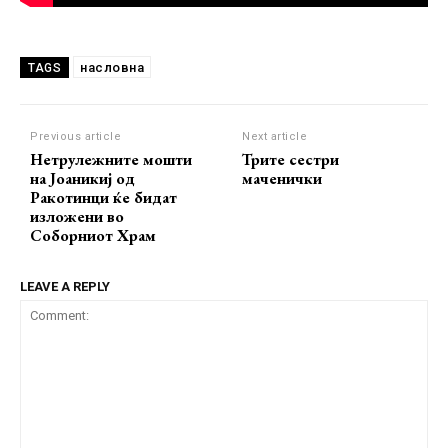
насловна
TAGS
Previous article
Next article
Нетрулежните мошти
Трите сестри
на Јоаникиј од
маченички
Ракотинци ќе бидат
изложени во
Соборниот Храм
LEAVE A REPLY