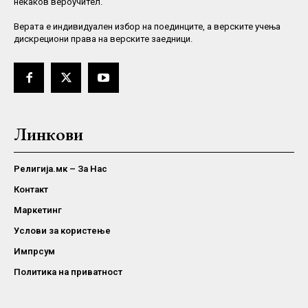
некаков вероучител.
Верaта е индивидуален избор на поединците, а верските учења
дискрециони права на верските заедници.
Линкови
Религија.мк – За Нас
Контакт
Маркетинг
Услови за користење
Импрсум
Политика на приватност