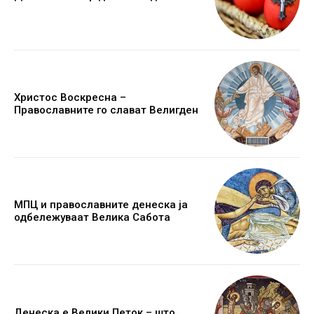
Христос Воскресна –
Православните го слават Велигден
МПЦ и православните денеска ја
одбележуваат Велика Сабота
Денеска е Велики Петок – што