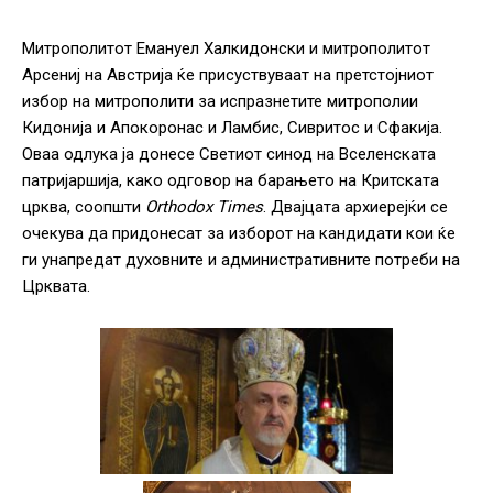
Митрополитот
Емануел
Халкидон
ски
и митрополитот
Арсениј на Австрија
ќе
присуствуваат на претстојни
от
избор на митрополити за испразнетите митрополии
Кидонија и Апокоронас и Ламбис, Сивритос и Сфакија.
Оваа одлука ја донесе Светиот
с
инод на Вселенската
патријаршија, како одговор на барањето на Критската
црква
, соопшти
Orthodox Times
.
Д
вајцата архиерејќи се
очекува да придонесат за изборот на кандидати кои ќе
ги унапредат духовните и административните потреби на
Црквата.