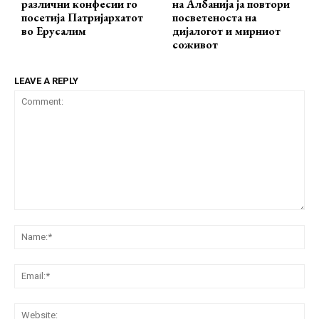
различни конфесии го
на Албанија ја повтори
посетија Патријархатот
посветеноста на
во Ерусалим
дијалогот и мирниот
соживот
LEAVE A REPLY
Comment:
Na
Ema
Web