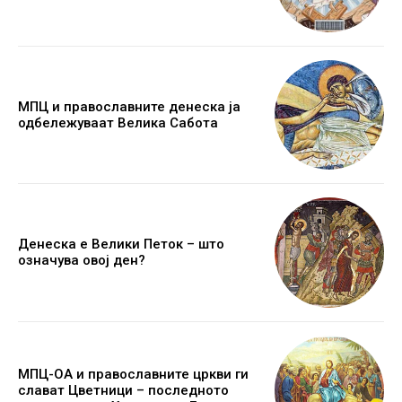
МПЦ и православните денеска ја
одбележуваат Велика Сабота
Денеска е Велики Петок – што
означува овој ден?
МПЦ-ОА и православните цркви ги
слават Цветници – последното