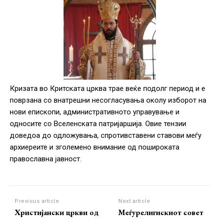
Кризата во Критската црква трае веќе подолг период и е
поврзана со внатрешни несогласувања околу изборот на
нови епископи, административното управување и
односите со Вселенската патријаршија. Овие тензии
доведоа до одложувања, спротивставени ставови меѓу
архиереите и зголемено внимание од пошироката
православна јавност.
Previous article
Next article
Христијански цркви од
Меѓурелигискиот совет