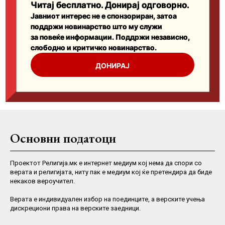
Основни податоци
Проектот Религија.мк е интернет медиум кој нема да спори со
верата и религијата, ниту пак е медиум кој ќе претендира да биде
некаков вероучител.
Верaта е индивидуален избор на поединците, а верските учења
дискрециони права на верските заедници.