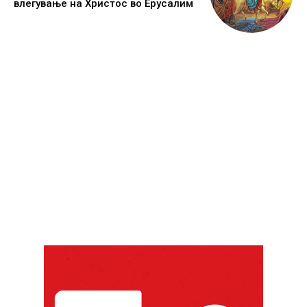
влегување на Христос во Ерусалим