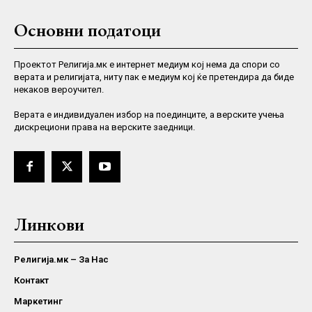
Основни податоци
Проектот Религија.мк е интернет медиум кој нема да спори со
верата и религијата, ниту пак е медиум кој ќе претендира да биде
некаков вероучител.
Верaта е индивидуален избор на поединците, а верските учења
дискрециони права на верските заедници.
Линкови
Религија.мк – За Нас
Контакт
Маркетинг