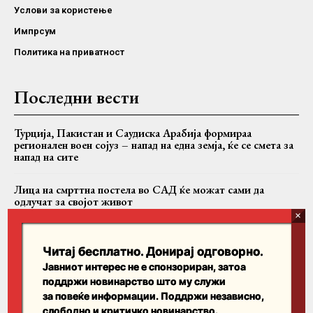
Услови за користење
Импрсум
Политика на приватност
Последни вести
Турција, Пакистан и Саудиска Арабија формираа
регионален воен сојуз – напад на една земја, ќе се смета за
напад на сите
Лица на смрттна постела во САД ќе можат сами да
одлучат за својот живот
Папата Лав XIV во Франција ќе се сретне со жртви на
црковно злоставување
Читај бесплатно. Донирај одговорно.
Јавниот интерес не е спонзориран, затоа
поддржи новинарство што му служи
Пребарајте
за повеќе информации. Поддржи независно,
слободно и критичко новинарство.