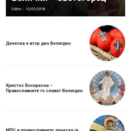
Editor
-
12/01/2018
Денеска е втор ден Велигден
Христос Воскресна –
Православните го слават Велигден
МПЦ и православните денеска ја