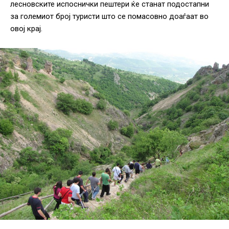
лесновските испоснички пештери ќе станат подостапни
за големиот број туристи што се помасовно доаѓаат во
овој крај.