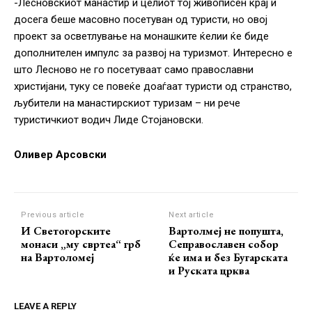
-Лесновскиот манастир и целиот тој живописен крај и
досега беше масовно посетуван од туристи, но овој
проект за осветлување на монашките ќелии ќе биде
дополнителен импулс за развој на туризмот. Интересно е
што Лесново не го посетуваат само православни
христијани, туку се повеќе доаѓаат туристи од странство,
љубители на манастирскиот туризам – ни рече
туристичкиот водич Лиде Стојановски.
Оливер Арсовски
Previous article
Next article
И Светогорските
Вартолмеј не попушта,
монаси „му свртеа“ грб
Сеправославен собор
на Вартоломеј
ќе има и без Бугарската
и Руската црква
LEAVE A REPLY