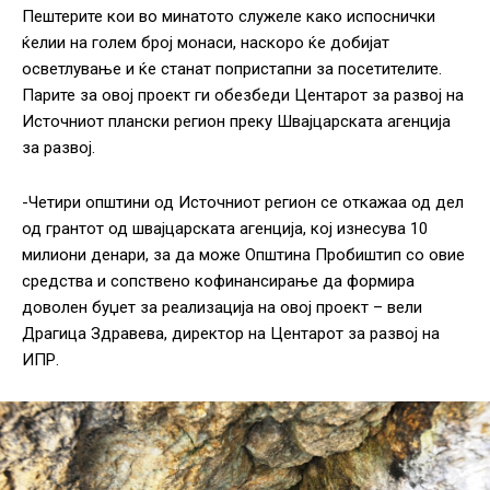
Пештерите кои во минатото служеле како испоснички
ќелии на голем број монаси, наскоро ќе добијат
осветлување и ќе станат попристапни за посетителите.
Парите за овој проект ги обезбеди Центарот за развој на
Источниот плански регион преку Швајцарската агенција
за развој.
-Четири општини од Источниот регион се откажаа од дел
од грантот од швајцарската агенција, кој изнесува 10
милиони денари, за да може Општина Пробиштип со овие
средства и сопствено кофинансирање да формира
доволен буџет за реализација на овој проект – вели
Драгица Здравева, директор на Центарот за развој на
ИПР.