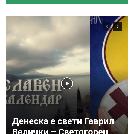
Денеска е свети Гаврил
Велички – Светогорец