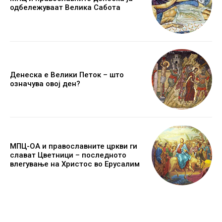
одбележуваат Велика Сабота
Денеска е Велики Петок – што
означува овој ден?
МПЦ-ОА и православните цркви ги
слават Цветници – последното
влегување на Христос во Ерусалим