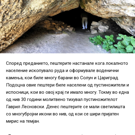
Според преданието, пештерите настанале кога локалното
население ископувало руда и оформувале воденични
камења, кои биле многу барани во Солун и Цариград.
Подоцна овие пештери биле населени од пустиножители и
испосници, кои во овој крај ги имало многу. Токму во една
од нив 30 години молитвено тихувал пустиножителот
Гаврил Лесновски. Денес пештерите се мали светилишта
со многубројни икони во нив, од кои се шири пријатен
мирис на темјан.